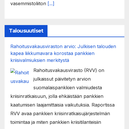
vasemmistoliiton
[...]
Talousuutiset
Rahoitusvakausviraston arvio: Julkisen talouden
kapea liikkumavara korostaa pankkien
kriisivalmiuksien merkitystä
Rahoitusvakausvirasto (RVV) on
julkaissut päivitetyn arvion
suomalaispankkien valmiudesta
kriisinratkaisuun, jolla ehkäistään pankkien
kaatumisen laajamittaisia vaikutuksia. Raportissa
RVV avaa pankkien kriisinratkaisujärjestelmän
toimintaa ja miten pankkien kriisitilanteisiin