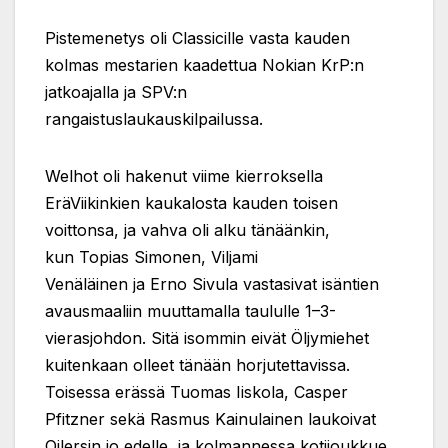
Pistemenetys oli Classicille vasta kauden
kolmas mestarien kaadettua Nokian KrP:n
jatkoajalla ja SPV:n
rangaistuslaukauskilpailussa.
Welhot oli hakenut viime kierroksella
EräViikinkien kaukalosta kauden toisen
voittonsa, ja vahva oli alku tänäänkin,
kun Topias Simonen, Viljami
Venäläinen ja Erno Sivula vastasivat isäntien
avausmaaliin muuttamalla taululle 1–3-
vierasjohdon. Sitä isommin eivät Öljymiehet
kuitenkaan olleet tänään horjutettavissa.
Toisessa erässä Tuomas Iiskola, Casper
Pfitzner sekä Rasmus Kainulainen laukoivat
Oilersin jo edelle, ja kolmannessa kotijoukkue