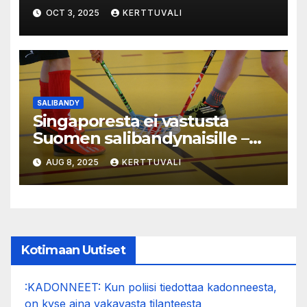
”Suoraviivaisempi ja
OCT 3, 2025
KERTTUVALI
selkeämpi”
SALIBANDY
Singaporesta ei vastusta
Suomen salibandynaisille –
nyt verkko heilui 20 kertaa
AUG 8, 2025
KERTTUVALI
Kotimaan Uutiset
:KADONNEET: Kun poliisi tiedottaa kadonneesta,
on kyse aina vakavasta tilanteesta