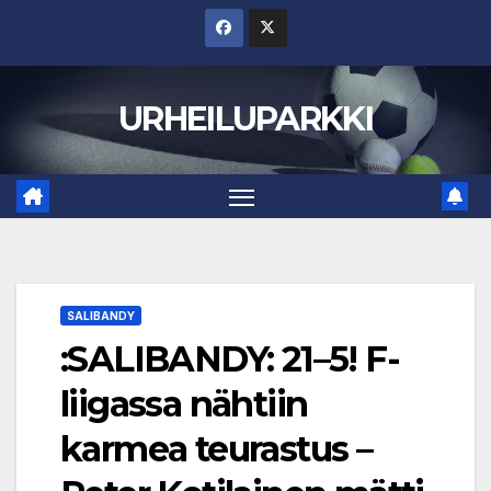
Skip
to
content
URHEILUPARKKI
SALIBANDY
:SALIBANDY: 21–5! F-
liigassa nähtiin
karmea teurastus –