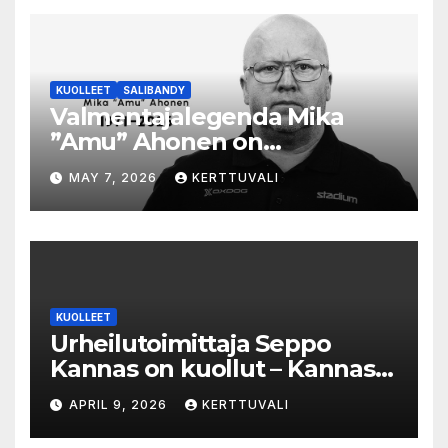
KUOLLEET
SALIBANDY
Valmentajalegenda Mika
”Amu” Ahonen on
menehtynyt
MAY 7, 2026
KERTTUVALI
KUOLLEET
Urheilutoimittaja Seppo
Kannas on kuollut – Kannas
oli kuollessaan 92-vuotias
APRIL 9, 2026
KERTTUVALI