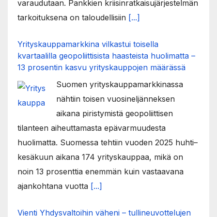
varaudutaan. Pankkien kriisinratkaisujärjestelmän
tarkoituksena on taloudellisiin
[...]
Yrityskauppamarkkina vilkastui toisella
kvartaalilla geopoliittisista haasteista huolimatta –
13 prosentin kasvu yrityskauppojen määrässä
Suomen yrityskauppamarkkinassa
nähtiin toisen vuosineljänneksen
aikana piristymistä geopoliittisen
tilanteen aiheuttamasta epävarmuudesta
huolimatta. Suomessa tehtiin vuoden 2025 huhti–
kesäkuun aikana 174 yrityskauppaa, mikä on
noin 13 prosenttia enemmän kuin vastaavana
ajankohtana vuotta
[...]
Vienti Yhdysvaltoihin väheni – tullineuvottelujen