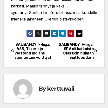
karkasi. Maalin tehnyt ja kaksi
syöttänyt Santeri Lindfors oli maalinsa kuudelle
miehelle jakaneen Oilersin pisteykkönen.
:SALIBANDY: F-liiga:
:SALIBANDY: F-liiga:
Post
LASB, Tiikerit ja
SPV oli katkaista
Westend Indians
Classicin huiman
navigation
sunnuntain voittajat
voittoputken
By
kerttuvali