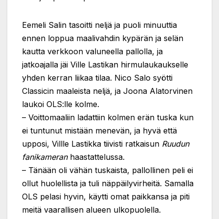
Eemeli Salin tasoitti neljä ja puoli minuuttia
ennen loppua maalivahdin kypärän ja selän
kautta verkkoon valuneella pallolla, ja
jatkoajalla jäi Ville Lastikan hirmulaukaukselle
yhden kerran liikaa tilaa. Nico Salo syötti
Classicin maaleista neljä, ja Joona Alatorvinen
laukoi OLS:lle kolme.
– Voittomaaliin ladattiin kolmen erän tuska kun
ei tuntunut mistään menevän, ja hyvä että
upposi, Villle Lastikka tiivisti ratkaisun
Ruudun
fanikameran
haastattelussa.
– Tänään oli vähän tuskaista, pallollinen peli ei
ollut huolellista ja tuli näppäilyvirheitä. Samalla
OLS pelasi hyvin, käytti omat paikkansa ja piti
meitä vaarallisen alueen ulkopuolella.