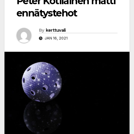
Peter Kotilainen mätti
ennätystehot
By
kerttuvali
JAN 16, 2021