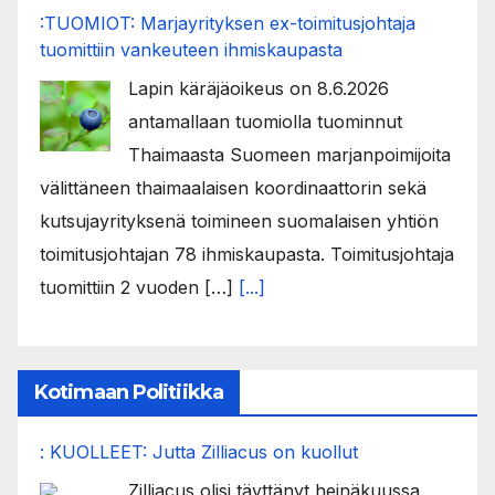
:TUOMIOT: Marjayrityksen ex-toimitusjohtaja
tuomittiin vankeuteen ihmiskaupasta
Lapin käräjäoikeus on 8.6.2026
antamallaan tuomiolla tuominnut
Thaimaasta Suomeen marjanpoimijoita
välittäneen thaimaalaisen koordinaattorin sekä
kutsujayrityksenä toimineen suomalaisen yhtiön
toimitusjohtajan 78 ihmiskaupasta. Toimitusjohtaja
tuomittiin 2 vuoden […]
[...]
Kotimaan Politiikka
: KUOLLEET: Jutta Zilliacus on kuollut
Zilliacus olisi täyttänyt heinäkuussa