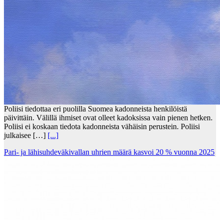
Poliisi tiedottaa eri puolilla Suomea kadonneista henkilöistä
päivittäin. Välillä ihmiset ovat olleet kadoksissa vain pienen hetken.
Poliisi ei koskaan tiedota kadonneista vähäisin perustein. Poliisi
julkaisee […]
[...]
Pari- ja lähisuhdeväkivallan uhrien määrä kasvoi 20 % vuonna 2025