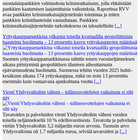
suomalaispankkien valmiudesta kriisinratkaisuun, jolla ehkäistään
pankkien kaatumisen laajamittaisia vaikutuksia. Raportissa RVV
avaa pankkien kriisinratkaisujärjestelmän toimintaa ja miten
pankkien kriisitilanteisiin varaudutaan. Pankkien
kriisinratkaisujärjestelmän tarkoituksena on taloudellisiin
[...]
Yrityskauppamarkkina vilkastui toisella kvartaalilla geopoliittisista
haasteista huolimatta – 13 prosentin kasvu yrityskauppojen määrässä
Suomen yrityskauppamarkkinassa nähtiin toisen vuosineljänneksen
aikana piristymistä geopoliittisen tilanteen aiheuttamasta
epävarmuudesta huolimatta. Suomessa tehtiin vuoden 2025 huhti–
kesäkuun aikana 174 yrityskauppaa, mikä on noin 13 prosenttia
enemmän kuin vastaavana ajankohtana vuotta
[...]
Vienti Yhdysvaltoihin väheni – tullineuvottelujen vaikutusta ei silti
näy
Tavaroiden ja palveluiden vienti Yhdysvaltoihin väheni vuoden
toisella neljänneksellä 10 % edellisvuotisesta. Tavaroita ja palveluita
vietiin Yhdysvaltoihin 3,2 miljardin euron arvosta. Tuonnin arvo
Yhdysvalloista oli 1,7 miljardia euroa, selviää tavaroiden ja
[...]