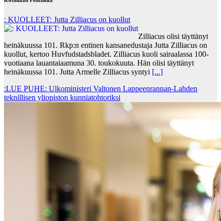
Kotimaan Politiikka
: KUOLLEET: Jutta Zilliacus on kuollut
Zilliacus olisi täyttänyt
heinäkuussa 101. Rkp:n entinen kansanedustaja Jutta Zilliacus on
kuollut, kertoo Huvfudstadsbladet. Zilliacus kuoli sairaalassa 100-
vuotiaana lauantaiaamuna 30. toukokuuta. Hän olisi täyttänyt
heinäkuussa 101. Jutta Armelle Zilliacus syntyi
[...]
:LUE PUHE: Ulkoministeri Valtonen Lappeenrannan-Lahden
teknillisen yliopiston kunniatohtoriksi