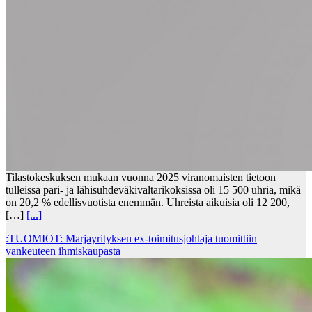
Tilastokeskuksen mukaan vuonna 2025 viranomaisten tietoon
tulleissa pari- ja lähisuhdeväkivaltarikoksissa oli 15 500 uhria, mikä
on 20,2 % edellisvuotista enemmän. Uhreista aikuisia oli 12 200,
[…]
[...]
:TUOMIOT: Marjayrityksen ex-toimitusjohtaja tuomittiin
vankeuteen ihmiskaupasta