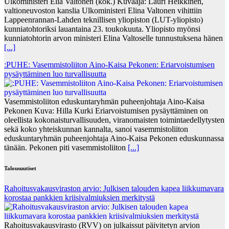
Ulkoministeri Elia Valtonen (kok.) Kuvaaja: Lauri Heikkinen,
valtioneuvoston kanslia Ulkoministeri Elina Valtonen vihittiin
Lappeenrannan-Lahden teknillisen yliopiston (LUT-yliopisto)
kunniatohtoriksi lauantaina 23. toukokuuta. Yliopisto myönsi
kunniatohtorin arvon ministeri Elina Valtoselle tunnustuksena hänen
[...]
:PUHE: Vasemmistoliiton Aino-Kaisa Pekonen: Eriarvoistumisen
pysäyttäminen luo turvallisuutta
Vasemmistoliiton eduskuntaryhmän puheenjohtaja Aino-Kaisa
Pekonen Kuva: Hilla Kurki Eriarvoistumisen pysäyttäminen on
oleellista kokonaisturvallisuuden, viranomaisten toimintaedellytysten
sekä koko yhteiskunnan kannalta, sanoi vasemmistoliiton
eduskuntaryhmän puheenjohtaja Aino-Kaisa Pekonen eduskunnassa
tänään. Pekonen piti vasemmistoliiton
[...]
Talousuutiset
Rahoitusvakausviraston arvio: Julkisen talouden kapea liikkumavara
korostaa pankkien kriisivalmiuksien merkitystä
Rahoitusvakausvirasto (RVV) on julkaissut päivitetyn arvion