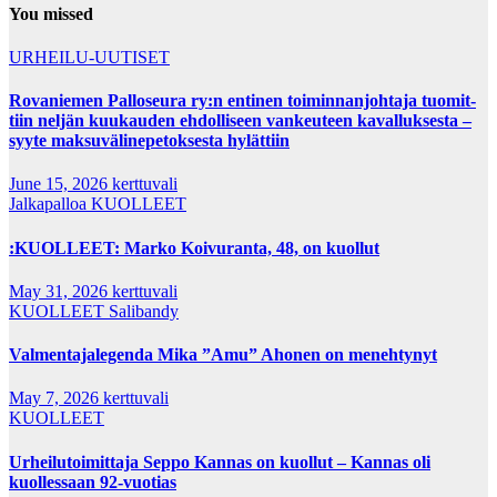
You missed
URHEILU-UUTISET
Rovaniemen Palloseura ry:n entinen toiminnanjohtaja tuo­mit­
tiin neljän kuu­kau­den eh­dol­li­seen van­keu­teen ka­val­luk­ses­ta –
syyte mak­su­vä­li­ne­pe­tok­ses­ta hy­lät­tiin
June 15, 2026
kerttuvali
Jalkapalloa
KUOLLEET
:KUOLLEET: Marko Koivuranta, 48, on kuollut
May 31, 2026
kerttuvali
KUOLLEET
Salibandy
Valmentajalegenda Mika ”Amu” Ahonen on menehtynyt
May 7, 2026
kerttuvali
KUOLLEET
Urheilutoimittaja Seppo Kannas on kuollut – Kannas oli
kuollessaan 92-vuotias