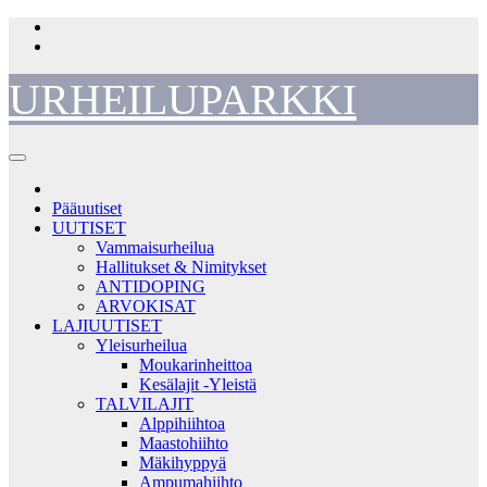
Skip
to
content
URHEILUPARKKI
Pääuutiset
UUTISET
Vammaisurheilua
Hallitukset & Nimitykset
ANTIDOPING
ARVOKISAT
LAJIUUTISET
Yleisurheilua
Moukarinheittoa
Kesälajit -Yleistä
TALVILAJIT
Alppihiihtoa
Maastohiihto
Mäkihyppyä
Ampumahiihto