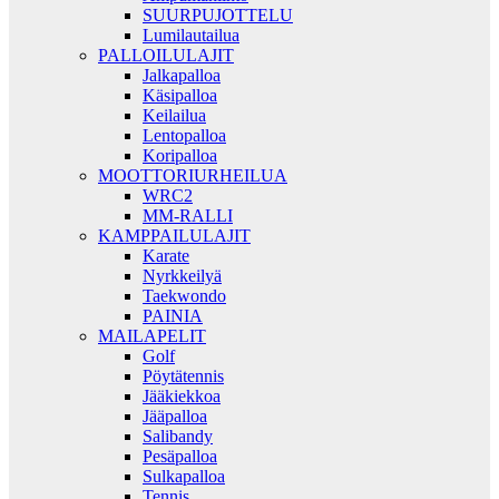
SUURPUJOTTELU
Lumilautailua
PALLOILULAJIT
Jalkapalloa
Käsipalloa
Keilailua
Lentopalloa
Koripalloa
MOOTTORIURHEILUA
WRC2
MM-RALLI
KAMPPAILULAJIT
Karate
Nyrkkeilyä
Taekwondo
PAINIA
MAILAPELIT
Golf
Pöytätennis
Jääkiekkoa
Jääpalloa
Salibandy
Pesäpalloa
Sulkapalloa
Tennis