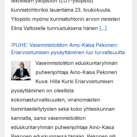
teknillisen yliopiston (LUT-yliopisto)
kunniatohtoriksi lauantaina 23. toukokuuta.
Yliopisto myönsi kunniatohtorin arvon ministeri
Elina Valtoselle tunnustuksena hänen
[...]
:PUHE: Vasemmistoliiton Aino-Kaisa Pekonen:
Eriarvoistumisen pysäyttäminen luo turvallisuutta
Vasemmistoliiton eduskuntaryhmän
puheenjohtaja Aino-Kaisa Pekonen
Kuva: Hilla Kurki Eriarvoistumisen
pysäyttäminen on oleellista
kokonaisturvallisuuden, viranomaisten
toimintaedellytysten sekä koko yhteiskunnan
kannalta, sanoi vasemmistoliiton
eduskuntaryhmän puheenjohtaja Aino-Kaisa
Pekonen eduskunnassa tänään. Pekonen piti