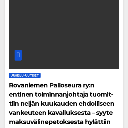
URHEILU-UUTISET
Rovaniemen Palloseura ry:n
entinen toiminnanjohtaja tuo­mit­
tiin neljän kuu­kau­den eh­dol­li­seen
van­keu­teen ka­val­luk­ses­ta – syyte
mak­su­vä­li­ne­pe­tok­ses­ta hy­lät­tiin