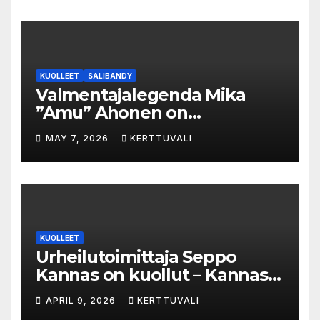
KUOLLEET
SALIBANDY
Valmentajalegenda Mika
”Amu” Ahonen on
menehtynyt
MAY 7, 2026
KERTTUVALI
KUOLLEET
Urheilutoimittaja Seppo
Kannas on kuollut – Kannas
oli kuollessaan 92-vuotias
APRIL 9, 2026
KERTTUVALI