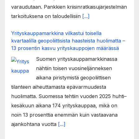
varaudutaan. Pankkien kriisinratkaisujärjestelmän
tarkoituksena on taloudellisiin
[...]
Yrityskauppamarkkina vilkastui toisella
kvartaalilla geopoliittisista haasteista huolimatta –
13 prosentin kasvu yrityskauppojen määrässä
Suomen yrityskauppamarkkinassa
nähtiin toisen vuosineljänneksen
aikana piristymistä geopoliittisen
tilanteen aiheuttamasta epävarmuudesta
huolimatta. Suomessa tehtiin vuoden 2025 huhti–
kesäkuun aikana 174 yrityskauppaa, mikä on
noin 13 prosenttia enemmän kuin vastaavana
ajankohtana vuotta
[...]