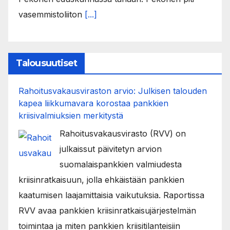
vasemmistoliiton
[...]
Talousuutiset
Rahoitusvakausviraston arvio: Julkisen talouden
kapea liikkumavara korostaa pankkien
kriisivalmiuksien merkitystä
Rahoitusvakausvirasto (RVV) on
julkaissut päivitetyn arvion
suomalaispankkien valmiudesta
kriisinratkaisuun, jolla ehkäistään pankkien
kaatumisen laajamittaisia vaikutuksia. Raportissa
RVV avaa pankkien kriisinratkaisujärjestelmän
toimintaa ja miten pankkien kriisitilanteisiin