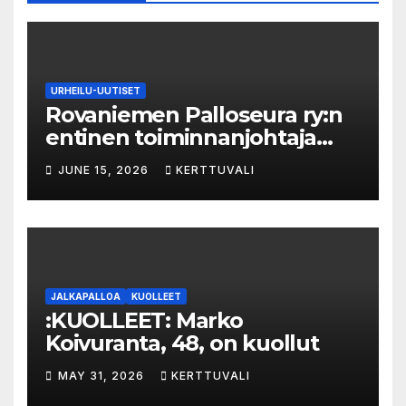
URHEILU-UUTISET
Rovaniemen Palloseura ry:n
entinen toiminnanjohtaja
tuo­mit­tiin neljän kuu­kau­den
JUNE 15, 2026
KERTTUVALI
eh­dol­li­seen van­keu­teen ka­
val­luk­ses­ta – syyte mak­su­vä­li­
ne­pe­tok­ses­ta hy­lät­tiin
JALKAPALLOA
KUOLLEET
:KUOLLEET: Marko
Koivuranta, 48, on kuollut
MAY 31, 2026
KERTTUVALI