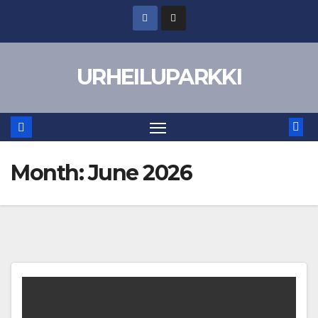
Skip
to
content
URHEILUPARKKI
Month:
June 2026