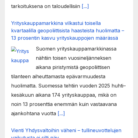
tarkoituksena on taloudellisiin
[...]
Yrityskauppamarkkina vilkastui toisella
kvartaalilla geopoliittisista haasteista huolimatta –
13 prosentin kasvu yrityskauppojen määrässä
Suomen yrityskauppamarkkinassa
nähtiin toisen vuosineljänneksen
aikana piristymistä geopoliittisen
tilanteen aiheuttamasta epävarmuudesta
huolimatta. Suomessa tehtiin vuoden 2025 huhti–
kesäkuun aikana 174 yrityskauppaa, mikä on
noin 13 prosenttia enemmän kuin vastaavana
ajankohtana vuotta
[...]
Vienti Yhdysvaltoihin väheni – tullineuvottelujen
vaikutusta ei silti näy