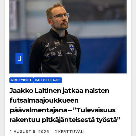
NIMITYKSET
PALLOILULAJIT
Jaakko Laitinen jatkaa naisten
futsalmaajoukkueen
päävalmentajana – ”Tulevaisuus
rakentuu pitkäjänteisestä työstä”
AUGUST 5, 2025
KERTTUVALI