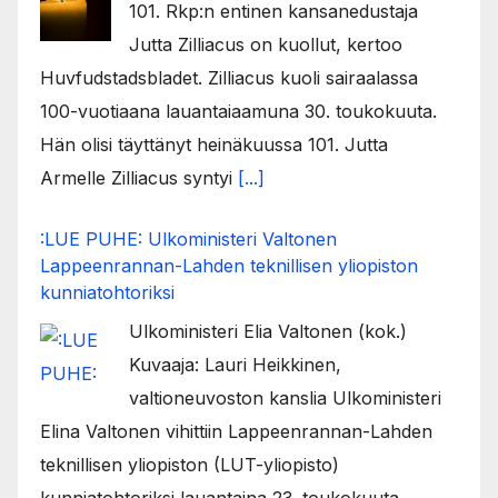
101. Rkp:n entinen kansanedustaja
Jutta Zilliacus on kuollut, kertoo
Huvfudstadsbladet. Zilliacus kuoli sairaalassa
100-vuotiaana lauantaiaamuna 30. toukokuuta.
Hän olisi täyttänyt heinäkuussa 101. Jutta
Armelle Zilliacus syntyi
[...]
:LUE PUHE: Ulkoministeri Valtonen
Lappeenrannan-Lahden teknillisen yliopiston
kunniatohtoriksi
Ulkoministeri Elia Valtonen (kok.)
Kuvaaja: Lauri Heikkinen,
valtioneuvoston kanslia Ulkoministeri
Elina Valtonen vihittiin Lappeenrannan-Lahden
teknillisen yliopiston (LUT-yliopisto)
kunniatohtoriksi lauantaina 23. toukokuuta.