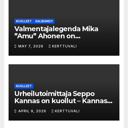
KUOLLEET
SALIBANDY
Valmentajalegenda Mika
”Amu” Ahonen on
menehtynyt
MAY 7, 2026
KERTTUVALI
KUOLLEET
Urheilutoimittaja Seppo
Kannas on kuollut – Kannas
oli kuollessaan 92-vuotias
APRIL 9, 2026
KERTTUVALI