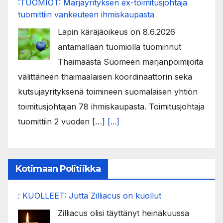
:TUOMIOT: Marjayrityksen ex-toimitusjohtaja
tuomittiin vankeuteen ihmiskaupasta
Lapin käräjäoikeus on 8.6.2026
antamallaan tuomiolla tuominnut
Thaimaasta Suomeen marjanpoimijoita
välittäneen thaimaalaisen koordinaattorin sekä
kutsujayrityksenä toimineen suomalaisen yhtiön
toimitusjohtajan 78 ihmiskaupasta. Toimitusjohtaja
tuomittiin 2 vuoden […]
[...]
Kotimaan Politiikka
: KUOLLEET: Jutta Zilliacus on kuollut
Zilliacus olisi täyttänyt heinäkuussa