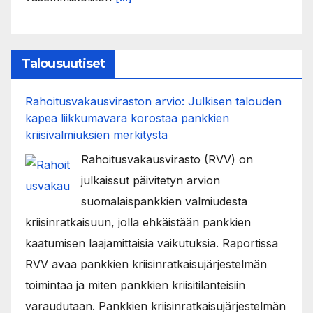
Talousuutiset
Rahoitusvakausviraston arvio: Julkisen talouden
kapea liikkumavara korostaa pankkien
kriisivalmiuksien merkitystä
Rahoitusvakausvirasto (RVV) on
julkaissut päivitetyn arvion
suomalaispankkien valmiudesta
kriisinratkaisuun, jolla ehkäistään pankkien
kaatumisen laajamittaisia vaikutuksia. Raportissa
RVV avaa pankkien kriisinratkaisujärjestelmän
toimintaa ja miten pankkien kriisitilanteisiin
varaudutaan. Pankkien kriisinratkaisujärjestelmän