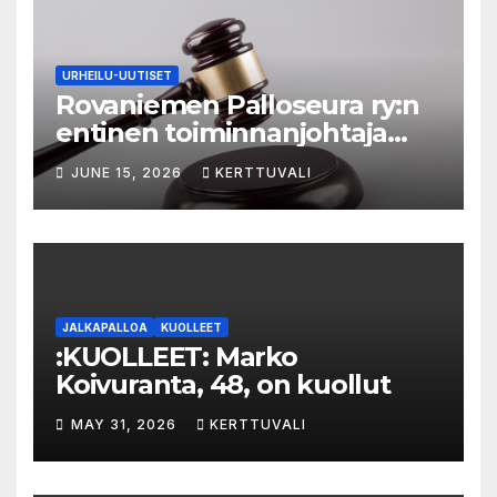
URHEILU-UUTISET
Rovaniemen Palloseura ry:n
entinen toiminnanjohtaja
tuo­mit­tiin neljän kuu­kau­den
JUNE 15, 2026
KERTTUVALI
eh­dol­li­seen van­keu­teen ka­
val­luk­ses­ta – syyte mak­su­vä­li­
ne­pe­tok­ses­ta hy­lät­tiin
JALKAPALLOA
KUOLLEET
:KUOLLEET: Marko
Koivuranta, 48, on kuollut
MAY 31, 2026
KERTTUVALI