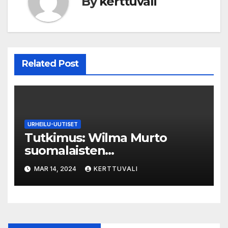
By
kerttuvali
Related Post
URHEILU-UUTISET
Tutkimus: Wilma Murto
suomalaisten
suosikkiurheilija – Kalle
MAR 14, 2024
KERTTUVALI
Rovanperä ja Iivo Niskanen
täydentävät kärkikolmikon