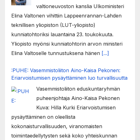
valtioneuvoston kanslia Ulkoministeri
Elina Valtonen vihittiin Lappeenrannan-Lahden
teknillisen yliopiston (LUT-yliopisto)
kunniatohtoriksi lauantaina 23. toukokuuta.
Yliopisto myönsi kunniatohtorin arvon ministeri
Elina Valtoselle tunnustuksena hänen
[...]
:PUHE: Vasemmistoliiton Aino-Kaisa Pekonen:
Eriarvoistumisen pysäyttäminen luo turvallisuutta
Vasemmistoliiton eduskuntaryhmän
puheenjohtaja Aino-Kaisa Pekonen
Kuva: Hilla Kurki Eriarvoistumisen
pysäyttäminen on oleellista
kokonaisturvallisuuden, viranomaisten
toimintaedellytysten sekä koko yhteiskunnan