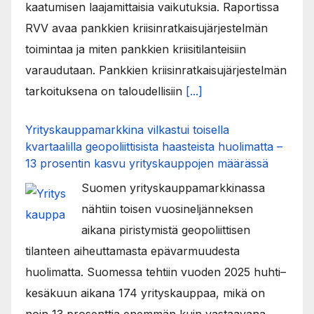
kaatumisen laajamittaisia vaikutuksia. Raportissa
RVV avaa pankkien kriisinratkaisujärjestelmän
toimintaa ja miten pankkien kriisitilanteisiin
varaudutaan. Pankkien kriisinratkaisujärjestelmän
tarkoituksena on taloudellisiin
[...]
Yrityskauppamarkkina vilkastui toisella
kvartaalilla geopoliittisista haasteista huolimatta –
13 prosentin kasvu yrityskauppojen määrässä
Suomen yrityskauppamarkkinassa
nähtiin toisen vuosineljänneksen
aikana piristymistä geopoliittisen
tilanteen aiheuttamasta epävarmuudesta
huolimatta. Suomessa tehtiin vuoden 2025 huhti–
kesäkuun aikana 174 yrityskauppaa, mikä on
noin 13 prosenttia enemmän kuin vastaavana