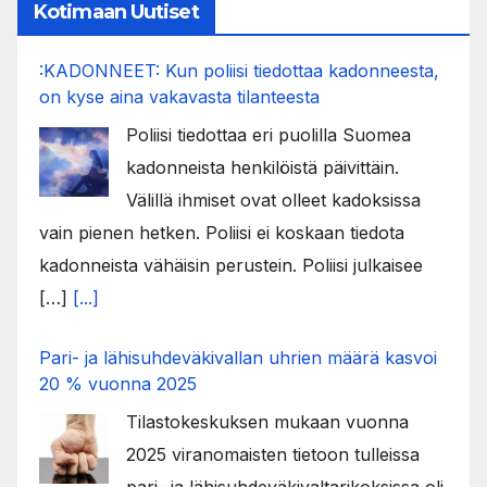
Kotimaan Uutiset
:KADONNEET: Kun poliisi tiedottaa kadonneesta,
on kyse aina vakavasta tilanteesta
Poliisi tiedottaa eri puolilla Suomea
kadonneista henkilöistä päivittäin.
Välillä ihmiset ovat olleet kadoksissa
vain pienen hetken. Poliisi ei koskaan tiedota
kadonneista vähäisin perustein. Poliisi julkaisee
[…]
[...]
Pari- ja lähisuhdeväkivallan uhrien määrä kasvoi
20 % vuonna 2025
Tilastokeskuksen mukaan vuonna
2025 viranomaisten tietoon tulleissa
pari- ja lähisuhdeväkivaltarikoksissa oli