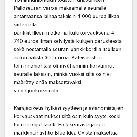
Palloseuran varoja maksamalla seuralle
antamaansa lainaa takaisin 4 000 euroa liikaa,
siirtämällä
pankkitililleen matka- ja kulukorvauksena 4
740 euroa ilman selvitystä kulujen perusteesta
sekä nostamalla seuran pankkikortilla itselleen
automaatista 300 euroa. Käteisnoston
toiminnanjohtaja oli myöhemmin korvannut
seuralle takaisin, minkä vuoksi siltä osin ei
määrätty enää maksettavaksi
vahingonkorvausta.
Käräjäoikeus hylkäsi syytteen ja asianomistajien
korvausvaatimukset siltä osin kuin syyte koski
toiminnanjohtajalle Palloseurasta ja sen
markkinointiyhtiö Blue Idea Oy:stä maksettua