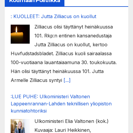
Kotimaan Politiikka
: KUOLLEET: Jutta Zilliacus on kuollut
Zilliacus olisi täyttänyt heinäkuussa
101. Rkp:n entinen kansanedustaja
Jutta Zilliacus on kuollut, kertoo
Huvfudstadsbladet. Zilliacus kuoli sairaalassa
100-vuotiaana lauantaiaamuna 30. toukokuuta.
Hän olisi täyttänyt heinäkuussa 101. Jutta
Armelle Zilliacus syntyi
[...]
:LUE PUHE: Ulkoministeri Valtonen
Lappeenrannan-Lahden teknillisen yliopiston
kunniatohtoriksi
Ulkoministeri Elia Valtonen (kok.)
Kuvaaja: Lauri Heikkinen,