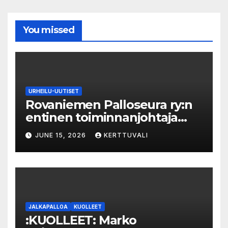
You missed
URHEILU-UUTISET
Rovaniemen Palloseura ry:n
entinen toiminnanjohtaja
tuo­mit­tiin neljän kuu­kau­den
JUNE 15, 2026
KERTTUVALI
eh­dol­li­seen van­keu­teen ka­
val­luk­ses­ta – syyte mak­su­vä­li­
ne­pe­tok­ses­ta hy­lät­tiin
JALKAPALLOA
KUOLLEET
:KUOLLEET: Marko