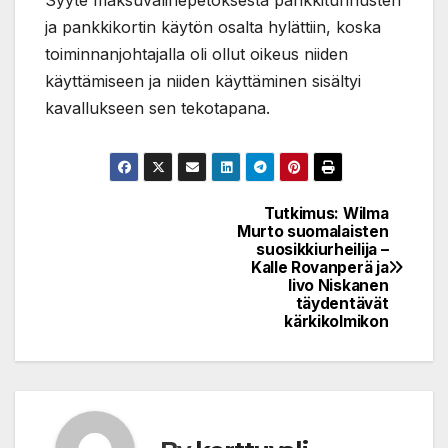
ja pankkikortin käytön osalta hylättiin, koska
toiminnanjohtajalla oli ollut oikeus niiden
käyttämiseen ja niiden käyttäminen sisältyi
kavallukseen sen tekotapana.
Tutkimus: Wilma
Post
Murto suomalaisten
suosikkiurheilija –
navigation
Kalle Rovanperä ja
Iivo Niskanen
täydentävät
kärkikolmikon