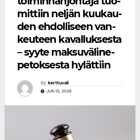
toiminnanjohtaja tuo­
mit­tiin neljän kuu­kau­
den eh­dol­li­seen van­
keu­teen ka­val­luk­ses­ta
– syyte mak­su­vä­li­ne­
pe­tok­ses­ta hy­lät­tiin
By
kerttuvali
JUN 15, 2026