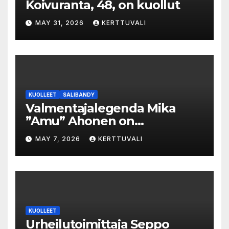
Koivuranta, 48, on kuollut
MAY 31, 2026
KERTTUVALI
KUOLLEET
SALIBANDY
Valmentajalegenda Mika
”Amu” Ahonen on
menehtynyt
MAY 7, 2026
KERTTUVALI
KUOLLEET
Urheilutoimittaja Seppo