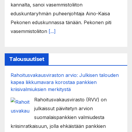
kannalta, sanoi vasemmistoliiton
eduskuntaryhmän puheenjohtaja Aino-Kaisa
Pekonen eduskunnassa tänään. Pekonen piti
vasemmistoliiton
[...]
Talousuutiset
Rahoitusvakausviraston arvio: Julkisen talouden
kapea liikkumavara korostaa pankkien
kriisivalmiuksien merkitystä
Rahoitusvakausvirasto (RVV) on
julkaissut päivitetyn arvion
suomalaispankkien valmiudesta
kriisinratkaisuun, jolla ehkäistään pankkien