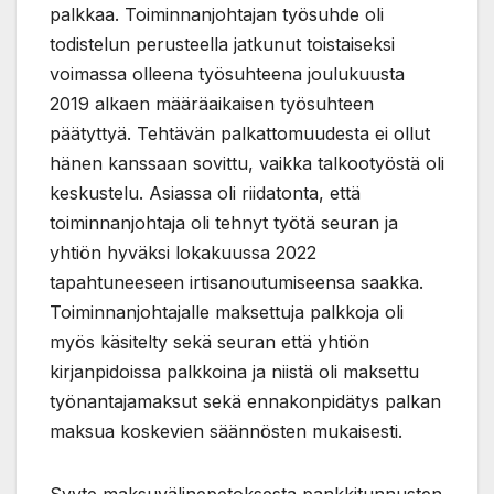
palkkaa. Toiminnanjohtajan työsuhde oli
todistelun perusteella jatkunut toistaiseksi
voimassa olleena työsuhteena joulukuusta
2019 alkaen määräaikaisen työsuhteen
päätyttyä. Tehtävän palkattomuudesta ei ollut
hänen kanssaan sovittu, vaikka talkootyöstä oli
keskustelu. Asiassa oli riidatonta, että
toiminnanjohtaja oli tehnyt työtä seuran ja
yhtiön hyväksi lokakuussa 2022
tapahtuneeseen irtisanoutumiseensa saakka.
Toiminnanjohtajalle maksettuja palkkoja oli
myös käsitelty sekä seuran että yhtiön
kirjanpidoissa palkkoina ja niistä oli maksettu
työnantajamaksut sekä ennakonpidätys palkan
maksua koskevien säännösten mukaisesti.
Syyte maksuvälinepetoksesta pankkitunnusten