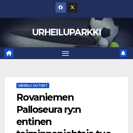
Skip
to
content
URHEILUPARKKI
URHEILU-UUTISET
Rovaniemen
Palloseura ry:n
entinen