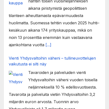
nähtiin toisen vuosineljänneksen
aikana piristymistä geopoliittisen
tilanteen aiheuttamasta epävarmuudesta
huolimatta. Suomessa tehtiin vuoden 2025 huhti–
kesäkuun aikana 174 yrityskauppaa, mikä on
noin 13 prosenttia enemmän kuin vastaavana
ajankohtana vuotta
[...]
Vienti Yhdysvaltoihin väheni – tullineuvottelujen
vaikutusta ei silti näy
Tavaroiden ja palveluiden vienti
Yhdysvaltoihin väheni vuoden toisella
neljänneksellä 10 % edellisvuotisesta.
Tavaroita ja palveluita vietiin Yhdysvaltoihin 3,2
miljardin euron arvosta. Tuonnin arvo