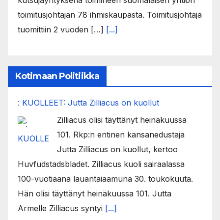
kutsujayrityksenä toimineen suomalaisen yhtiön
toimitusjohtajan 78 ihmiskaupasta. Toimitusjohtaja
tuomittiin 2 vuoden […]
[...]
Kotimaan Politiikka
: KUOLLEET: Jutta Zilliacus on kuollut
Zilliacus olisi täyttänyt heinäkuussa
101. Rkp:n entinen kansanedustaja
Jutta Zilliacus on kuollut, kertoo
Huvfudstadsbladet. Zilliacus kuoli sairaalassa
100-vuotiaana lauantaiaamuna 30. toukokuuta.
Hän olisi täyttänyt heinäkuussa 101. Jutta
Armelle Zilliacus syntyi
[...]