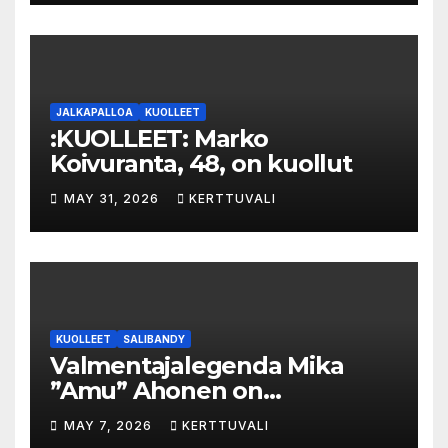
val­luk­ses­ta – syyte mak­su­vä­li­
ne­pe­tok­ses­ta hy­lät­tiin
JALKAPALLOA
KUOLLEET
:KUOLLEET: Marko
Koivuranta, 48, on kuollut
MAY 31, 2026
KERTTUVALI
KUOLLEET
SALIBANDY
Valmentajalegenda Mika
”Amu” Ahonen on
menehtynyt
MAY 7, 2026
KERTTUVALI