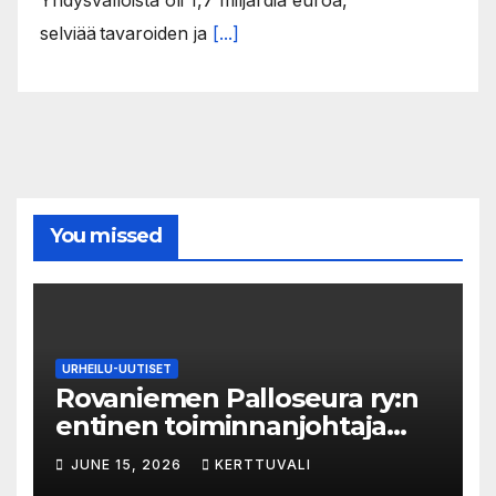
Yhdysvalloista oli 1,7 miljardia euroa,
selviää tavaroiden ja
[...]
You missed
URHEILU-UUTISET
Rovaniemen Palloseura ry:n
entinen toiminnanjohtaja
tuo­mit­tiin neljän kuu­kau­den
JUNE 15, 2026
KERTTUVALI
eh­dol­li­seen van­keu­teen ka­