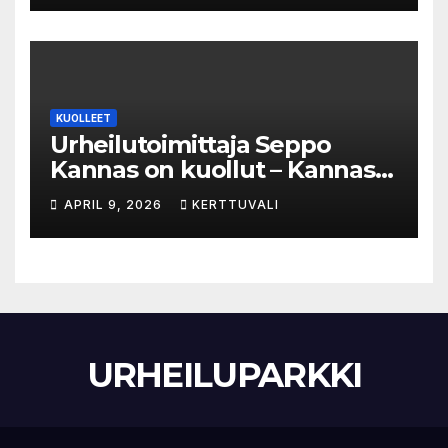
KUOLLEET
Urheilutoimittaja Seppo
Kannas on kuollut – Kannas
oli kuollessaan 92-vuotias
APRIL 9, 2026
KERTTUVALI
URHEILUPARKKI