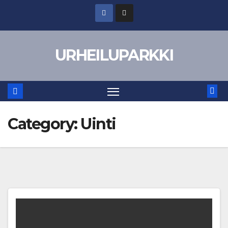
Skip
to
content
URHEILUPARKKI
Category:
Uinti