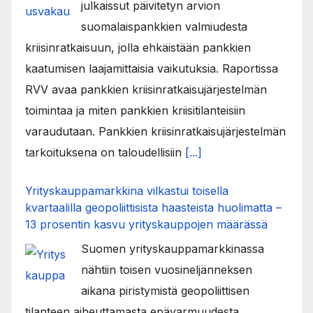
julkaissut päivitetyn arvion
suomalaispankkien valmiudesta
kriisinratkaisuun, jolla ehkäistään pankkien
kaatumisen laajamittaisia vaikutuksia. Raportissa
RVV avaa pankkien kriisinratkaisujärjestelmän
toimintaa ja miten pankkien kriisitilanteisiin
varaudutaan. Pankkien kriisinratkaisujärjestelmän
tarkoituksena on taloudellisiin
[...]
Yrityskauppamarkkina vilkastui toisella
kvartaalilla geopoliittisista haasteista huolimatta –
13 prosentin kasvu yrityskauppojen määrässä
Suomen yrityskauppamarkkinassa
nähtiin toisen vuosineljänneksen
aikana piristymistä geopoliittisen
tilanteen aiheuttamasta epävarmuudesta