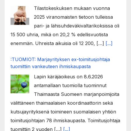
Tilastokeskuksen mukaan vuonna
2025 viranomaisten tietoon tulleissa
pari- ja lähisuhdeväkivaltarikoksissa oli
15 500 uhria, mikä on 20,2 % edellisvuotista
enemmän. Uhreista aikuisia oli 12 200, […]
[...]
:TUOMIOT: Marjayrityksen ex-toimitusjohtaja
tuomittiin vankeuteen ihmiskaupasta
Lapin käräjäoikeus on 8.6.2026
antamallaan tuomiolla tuominnut
Thaimaasta Suomeen marjanpoimijoita
välittäneen thaimaalaisen koordinaattorin sekä
kutsujayrityksenä toimineen suomalaisen yhtiön
toimitusjohtajan 78 ihmiskaupasta. Toimitusjohtaja
tuomittiin 2 vuoden […]
[...]