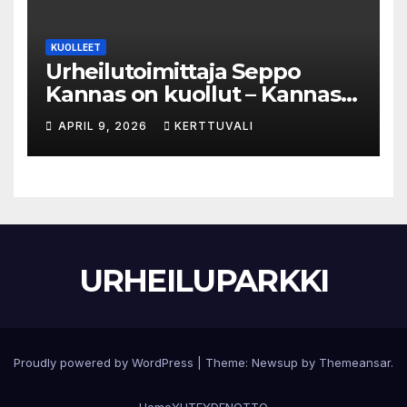
KUOLLEET
Urheilutoimittaja Seppo
Kannas on kuollut – Kannas
oli kuollessaan 92-vuotias
APRIL 9, 2026
KERTTUVALI
URHEILUPARKKI
Proudly powered by WordPress
|
Theme:
Newsup
by
Themeansar
.
Home
YHTEYDENOTTO