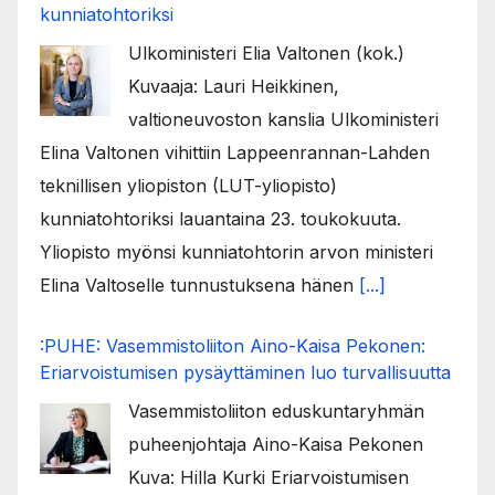
kunniatohtoriksi
Ulkoministeri Elia Valtonen (kok.)
Kuvaaja: Lauri Heikkinen,
valtioneuvoston kanslia Ulkoministeri
Elina Valtonen vihittiin Lappeenrannan-Lahden
teknillisen yliopiston (LUT-yliopisto)
kunniatohtoriksi lauantaina 23. toukokuuta.
Yliopisto myönsi kunniatohtorin arvon ministeri
Elina Valtoselle tunnustuksena hänen
[...]
:PUHE: Vasemmistoliiton Aino-Kaisa Pekonen:
Eriarvoistumisen pysäyttäminen luo turvallisuutta
Vasemmistoliiton eduskuntaryhmän
puheenjohtaja Aino-Kaisa Pekonen
Kuva: Hilla Kurki Eriarvoistumisen