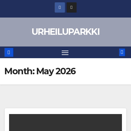
Skip
to
content
URHEILUPARKKI
Month:
May 2026