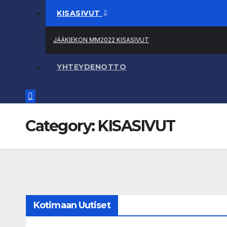
KISASIVUT
JÄÄKIEKON MM2022 KISASIVUT
YHTEYDENOTTO
Category:
KISASIVUT
Kotimaan Uutiset