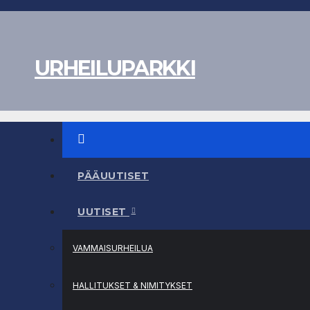
Skip
to
content
URHEILUPARKKI
PÄÄUUTISET
UUTISET
VAMMAISURHEILUA
HALLITUKSET & NIMITYKSET