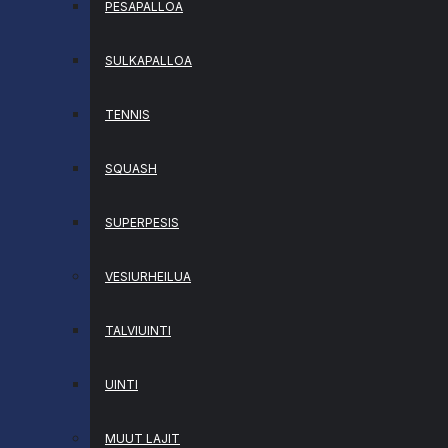
PESÄPALLOA
SULKAPALLOA
TENNIS
SQUASH
SUPERPESIS
VESIURHEILUA
TALVIUINTI
UINTI
MUUT LAJIT