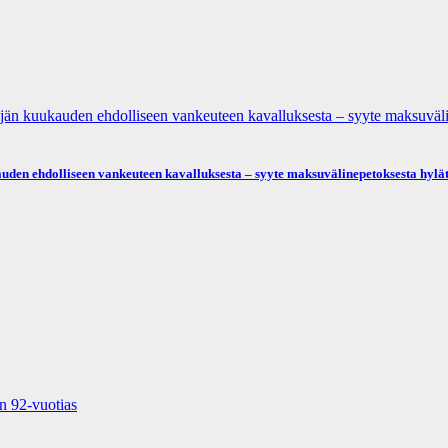
­dol­li­seen van­keu­teen ka­val­luk­ses­ta – syyte mak­su­vä­li­ne­pe­tok­ses­ta hy­lät­