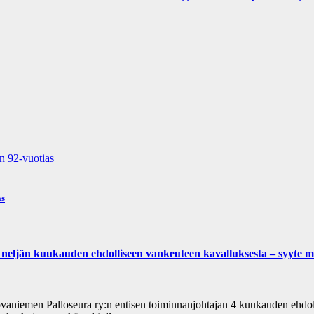
as
kuu­kau­den eh­dol­li­seen van­keu­teen ka­val­luk­ses­ta – syyte mak­su­
aniemen Palloseura ry:n entisen toiminnanjohtajan 4 kuukauden ehdoll