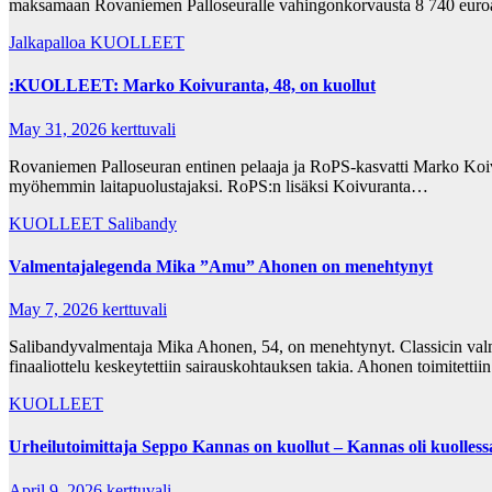
maksamaan Rovaniemen Palloseuralle vahingonkorvausta 8 740 euroa
Jalkapalloa
KUOLLEET
:KUOLLEET: Marko Koivuranta, 48, on kuollut
May 31, 2026
kerttuvali
Rovaniemen Palloseuran entinen pelaaja ja RoPS-kasvatti Marko Koivur
myöhemmin laitapuolustajaksi. RoPS:n lisäksi Koivuranta…
KUOLLEET
Salibandy
Valmentajalegenda Mika ”Amu” Ahonen on menehtynyt
May 7, 2026
kerttuvali
Salibandyvalmentaja Mika Ahonen, 54, on menehtynyt. Classicin valme
finaaliottelu keskeytettiin sairauskohtauksen takia. Ahonen toimitettii
KUOLLEET
Urheilutoimittaja Seppo Kannas on kuollut – Kannas oli kuolless
April 9, 2026
kerttuvali