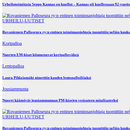
Urheilutoimittaja Seppo Kannas on kuollut – Kannas oli kuollessaan 92-vuoti
URHEILU-UUTISET
Rovaniemen Palloseura ry:n entinen toiminnanjohtaja tuo­mit­tiin neljän kuu­kau­den eh
Koripalloa
Nuorten EM-kisat kiinnostavat koripalloväkeä
Lentopalloa
Laura Pihlajamäki nimettiin kauden lentopalloilijaksi
Jousiammunta
Nuoret käänsivät jousiammunnan PM-kisojen vesisateen mitalisateeksi
URHEILU-UUTISET
Rovaniemen Palloseura ry:n entinen toiminnanjohtaja tuo­mit­tiin neljän kuu­kau­den eh