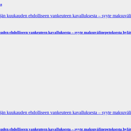
as
­dol­li­seen van­keu­teen ka­val­luk­ses­ta – syyte mak­su­vä­li­ne­pe­tok­ses­ta hy­lät­
­dol­li­seen van­keu­teen ka­val­luk­ses­ta – syyte mak­su­vä­li­ne­pe­tok­ses­ta hy­lät­