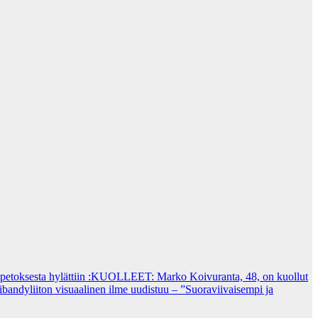
tok­ses­ta hy­lät­tiin
:KUOLLEET: Marko Koivuranta, 48, on kuollut
ibandyliiton visuaalinen ilme uudistuu – ”Suoraviivaisempi ja