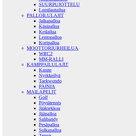
SUURPUJOTTELU
Lumilautailua
PALLOILULAJIT
Jalkapalloa
Käsipalloa
Keilailua
Lentopalloa
Koripalloa
MOOTTORIURHEILUA
WRC2
MM-RALLI
KAMPPAILULAJIT
Karate
Nyrkkeilyä
Taekwondo
PAINIA
MAILAPELIT
Golf
Pöytätennis
Jääkiekkoa
Jääpalloa
Salibandy
Pesäpalloa
Sulkapalloa
Tennis