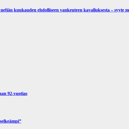
kuu­kau­den eh­dol­li­seen van­keu­teen ka­val­luk­ses­ta – syyte mak­su­
aan 92-vuotias
 selkeämpi”