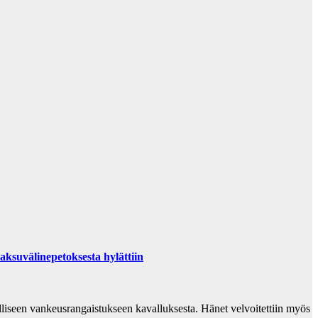
vä­li­ne­pe­tok­ses­ta hy­lät­tiin
iseen vankeusrangaistukseen kavalluksesta. Hänet velvoitettiin myös