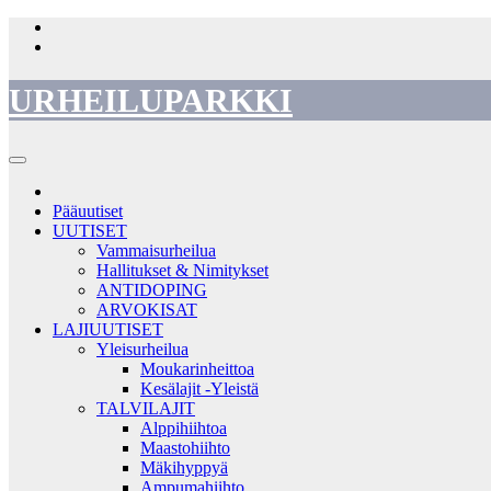
Skip
to
content
URHEILUPARKKI
Pääuutiset
UUTISET
Vammaisurheilua
Hallitukset & Nimitykset
ANTIDOPING
ARVOKISAT
LAJIUUTISET
Yleisurheilua
Moukarinheittoa
Kesälajit -Yleistä
TALVILAJIT
Alppihiihtoa
Maastohiihto
Mäkihyppyä
Ampumahiihto