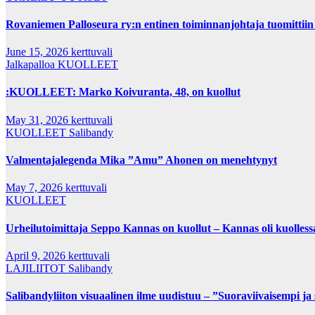
Rovaniemen Palloseura ry:n entinen toiminnanjohtaja tuo­mit­tiin neljän 
June 15, 2026
kerttuvali
Jalkapalloa
KUOLLEET
:KUOLLEET: Marko Koivuranta, 48, on kuollut
May 31, 2026
kerttuvali
KUOLLEET
Salibandy
Valmentajalegenda Mika ”Amu” Ahonen on menehtynyt
May 7, 2026
kerttuvali
KUOLLEET
Urheilutoimittaja Seppo Kannas on kuollut – Kannas oli kuolless
April 9, 2026
kerttuvali
LAJILIITOT
Salibandy
Salibandyliiton visuaalinen ilme uudistuu – ”Suoraviivaisempi ja