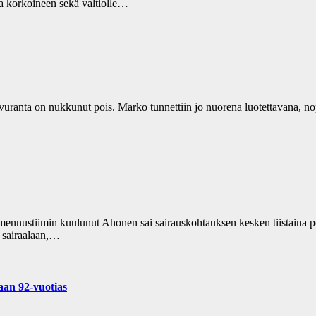
 korkoineen sekä valtiolle…
anta on nukkunut pois. Marko tunnettiin jo nuorena luotettavana, nopea
nnustiimin kuulunut Ahonen sai sairauskohtauksen kesken tiistaina pel
n sairaalaan,…
aan 92-vuotias