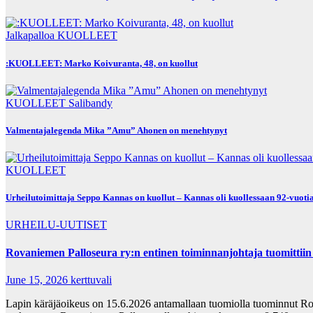
Jalkapalloa
KUOLLEET
:KUOLLEET: Marko Koivuranta, 48, on kuollut
KUOLLEET
Salibandy
Valmentajalegenda Mika ”Amu” Ahonen on menehtynyt
KUOLLEET
Urheilutoimittaja Seppo Kannas on kuollut – Kannas oli kuollessaan 92-vuoti
URHEILU-UUTISET
Rovaniemen Palloseura ry:n entinen toiminnanjohtaja tuo­mit­tiin neljän 
June 15, 2026
kerttuvali
Lapin käräjäoikeus on 15.6.2026 antamallaan tuomiolla tuominnut Rov