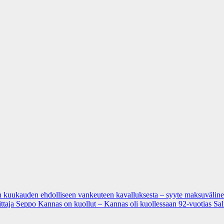
u­den eh­dol­li­seen van­keu­teen ka­val­luk­ses­ta – syyte mak­su­vä­li­ne­pe­
ittaja Seppo Kannas on kuollut – Kannas oli kuollessaan 92-vuotias
Sal