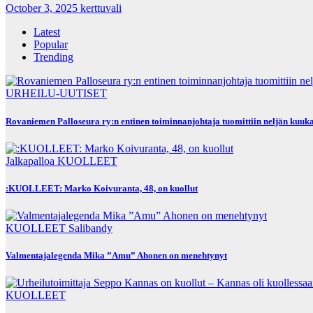
October 3, 2025
kerttuvali
Latest
Popular
Trending
URHEILU-UUTISET
Rovaniemen Palloseura ry:n entinen toiminnanjohtaja tuo­mit­tiin neljän kuu­kau­den eh
Jalkapalloa
KUOLLEET
:KUOLLEET: Marko Koivuranta, 48, on kuollut
KUOLLEET
Salibandy
Valmentajalegenda Mika ”Amu” Ahonen on menehtynyt
KUOLLEET