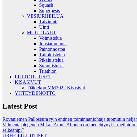
Squash
Superpesis
VESIURHEILUA
Talviuinti
Uinti
MUUT LAJIT
Voimistelua
Jousiammunta
Painonnostoa
Taitoluistelua
Pikaluistelua
Suunnistusta
Triathlon
LIITTOUUTISET
KISASIVUT
Jääkiekon MM2022 Kisasivut
YHTEYDENOTTO
Latest Post
Rovaniemen Palloseura ry:n entinen toiminnanjohtaja tuo­mit­tiin neljän kuu­ka
Valmentajalegenda Mika ”Amu” Ahonen on menehtynyt
Urheilutoim
selkeämpi”
URHEILU-UUTISET