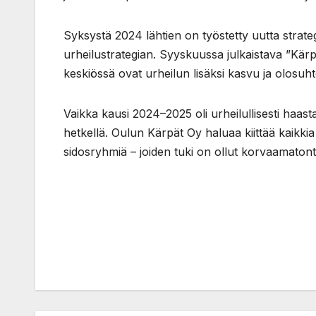
Syksystä 2024 lähtien on työstetty uutta strategi
urheilustrategian. Syyskuussa julkaistava ”Kärp
keskiössä ovat urheilun lisäksi kasvu ja olosuht
Vaikka kausi 2024–2025 oli urheilullisesti haa
hetkellä. Oulun Kärpät Oy haluaa kiittää kaikkia
sidosryhmiä – joiden tuki on ollut korvaamatont
Post
navigation