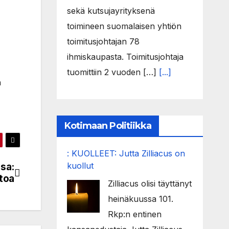
sekä kutsujayrityksenä
toimineen suomalaisen yhtiön
toimitusjohtajan 78
ihmiskaupasta. Toimitusjohtaja
tuomittiin 2 vuoden […]
[...]
n
Kotimaan Politiikka
: KUOLLEET: Jutta Zilliacus on
kuollut
nsa:
ttoa
Zilliacus olisi täyttänyt
heinäkuussa 101.
Rkp:n entinen