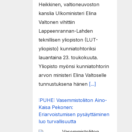
Heikkinen, valtioneuvoston
kanslia Ulkoministeri Elina
Valtonen vihittiin
Lappeenrannan-Lahden
teknillisen yliopiston (LUT-
yliopisto) kunniatohtoriksi
lauantaina 23. toukokuuta.
Yliopisto myönsi kunniatohtorin
arvon ministeri Elina Valtoselle
tunnustuksena hänen
[...]
:PUHE: Vasemmistoliiton Aino-
Kaisa Pekonen:
Eriarvoistumisen pysäyttäminen
luo turvallisuutta
Vasemmistoliiton