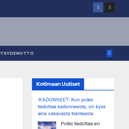
HTEYDENOTTO
Kotimaan Uutiset
:KADONNEET: Kun poliisi
tiedottaa kadonneesta, on kyse
aina vakavasta tilanteesta
Poliisi tiedottaa eri