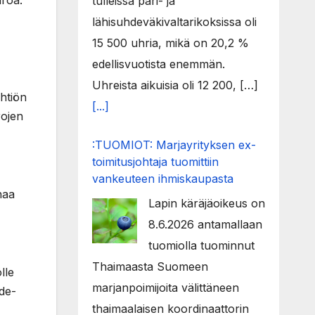
uroa.
tulleissa pari- ja
lähisuhdeväkivaltarikoksissa oli
15 500 uhria, mikä on 20,2 %
edellisvuotista enemmän.
Uhreista aikuisia oli 12 200, […]
htiön
[...]
rojen
:TUOMIOT: Marjayrityksen ex-
toimitusjohtaja tuomittiin
vankeuteen ihmiskaupasta
naa
Lapin käräjäoikeus on
8.6.2026 antamallaan
tuomiolla tuominnut
Thaimaasta Suomeen
lle
marjanpoimijoita välittäneen
hde-
thaimaalaisen koordinaattorin