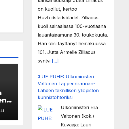
kansanedustaja Jutta Zilliacus
on kuollut, kertoo
Huvfudstadsbladet. Zilliacus
kuoli sairaalassa 100-vuotiaana
lauantaiaamuna 30. toukokuuta.
Hän olisi täyttänyt heinäkuussa
101. Jutta Armelle Zilliacus
syntyi
[...]
:LUE PUHE: Ulkoministeri
Valtonen Lappeenrannan-
Lahden teknillisen yliopiston
a
kunniatohtoriksi
en
Ulkoministeri Elia
LI
Valtonen (kok.)
le
Kuvaaja: Lauri