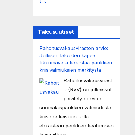
[...]
Talousuutiset
Rahoitusvakausviraston arvio:
Julkisen talouden kapea
liikkumavara korostaa pankkien
kriisivalmiuksien merkitystä
Rahoitusvakausvirast
o (RVV) on julkaissut
päivitetyn arvion
suomalaispankkien valmiudesta
kriisinratkaisuun, jolla
ehkäistään pankkien kaatumisen
laajamittaisia