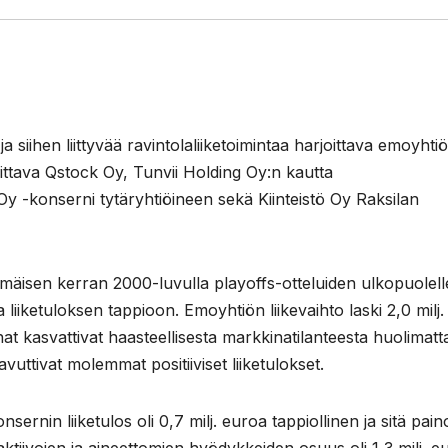
 siihen liittyvää ravintolaliiketoimintaa harjoittava emoyhtiö
ittava Qstock Oy, Tunvii Holding Oy:n kautta
e Oy -konserni tytäryhtiöineen sekä Kiinteistö Oy Raksilan
immäisen kerran 2000-luvulla playoffs-otteluiden ulkopuolell
liiketuloksen tappioon. Emoyhtiön liikevaihto laski 2,0 milj.
at kasvattivat haasteellisesta markkinatilanteesta huolimatt
avuttivat molemmat positiiviset liiketulokset.
sernin liiketulos oli 0,7 milj. euroa tappiollinen ja sitä pain