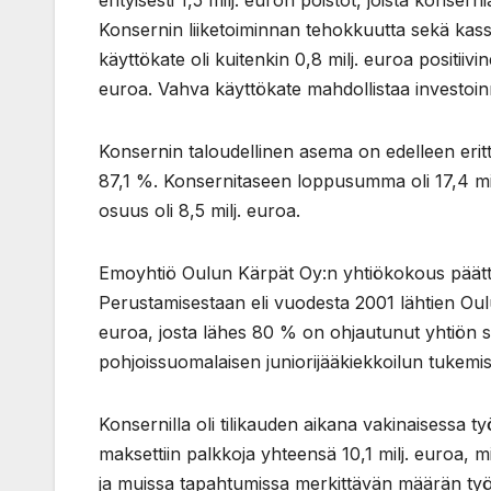
erityisesti 1,5 milj. euron poistot, joista konser
Konsernin liiketoiminnan tehokkuutta sekä kas
käyttökate oli kuitenkin 0,8 milj. euroa positiivi
euroa. Vahva käyttökate mahdollistaa investoinn
Konsernin taloudellinen asema on edelleen eri
87,1 %. Konsernitaseen loppusumma oli 17,4 milj
osuus oli 8,5 milj. euroa.
Emoyhtiö Oulun Kärpät Oy:n yhtiökokous päätti 2
Perustamisestaan eli vuodesta 2001 lähtien Ou
euroa, josta lähes 80 % on ohjautunut yhtiön su
pohjoissuomalaisen juniorijääkiekkoilun tukemi
Konsernilla oli tilikauden aikana vakinaisessa t
maksettiin palkkoja yhteensä 10,1 milj. euroa, min
ja muissa tapahtumissa merkittävän määrän työ