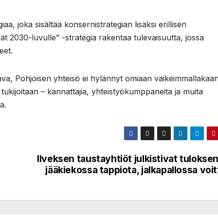
aa, joka sisältää konsernistrategian lisäksi erillisen
ät 2030-luvulle” -strategia rakentaa tulevaisuutta, jossa
eet.
stava, Pohjoisen yhteisö ei hylännyt omiaan vaikeimmallakaa
 tukijoitaan – kannattajia, yhteistyökumppaneita ja muita
a.
Ilveksen taustayhtiöt julkistivat tulokse
jääkiekossa tappiota, jalkapallossa voi