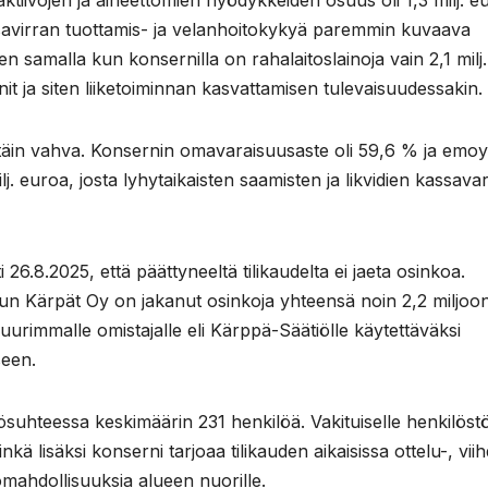
niaktiivojen ja aineettomien hyödykkeiden osuus oli 1,3 milj. e
savirran tuottamis- ja velanhoitokykyä paremmin kuvaava
nen samalla kun konsernilla on rahalaitoslainoja vain 2,1 milj.
it ja siten liiketoiminnan kasvattamisen tulevaisuudessakin.
ttäin vahva. Konsernin omavaraisuusaste oli 59,6 % ja emoy
. euroa, josta lyhytaikaisten saamisten ja likvidien kassava
6.8.2025, että päättyneeltä tilikaudelta ei jaeta osinkoa.
lun Kärpät Oy on jakanut osinkoja yhteensä noin 2,2 miljoo
urimmalle omistajalle eli Kärppä-Säätiölle käytettäväksi
seen.
yösuhteessa keskimäärin 231 henkilöä. Vakituiselle henkilöstö
kä lisäksi konserni tarjoaa tilikauden aikaisissa ottelu-, vii
mahdollisuuksia alueen nuorille.