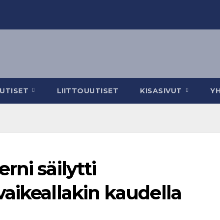
UUTISET
LIITTOUUTISET
KISASIVUT
Y
ni säilytti
aikeallakin kaudella