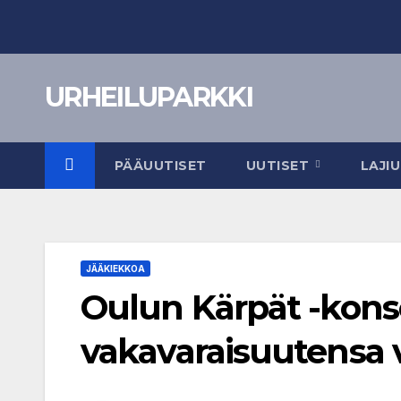
Skip
to
content
URHEILUPARKKI
PÄÄUUTISET
UUTISET
LAJI
JÄÄKIEKKOA
Oulun Kärpät -konser
vakavaraisuutensa v