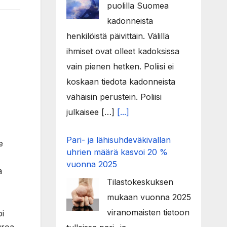
puolilla Suomea
kadonneista
henkilöistä päivittäin. Välillä
ihmiset ovat olleet kadoksissa
vain pienen hetken. Poliisi ei
koskaan tiedota kadonneista
vähäisin perustein. Poliisi
julkaisee […]
[...]
Pari- ja lähisuhdeväkivallan
e
uhrien määrä kasvoi 20 %
vuonna 2025
a
Tilastokeskuksen
mukaan vuonna 2025
viranomaisten tietoon
oi