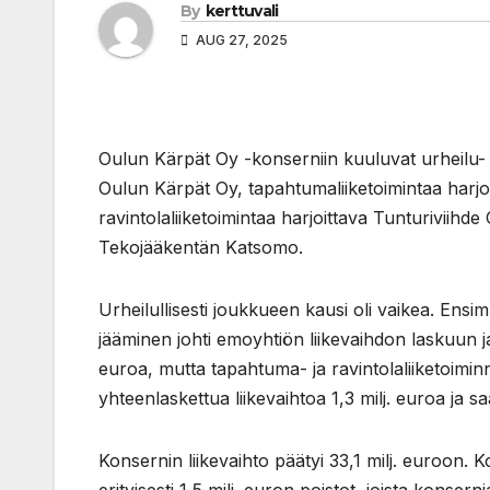
By
kerttuvali
AUG 27, 2025
Oulun Kärpät Oy -konserniin kuuluvat urheilu- ja
Oulun Kärpät Oy, tapahtumaliiketoimintaa harjo
ravintolaliiketoimintaa harjoittava Tunturiviihd
Tekojääkentän Katsomo.
Urheilullisesti joukkueen kausi oli vaikea. Ens
jääminen johti emoyhtiön liikevaihdon laskuun ja 
euroa, mutta tapahtuma- ja ravintolaliiketoiminn
yhteenlaskettua liikevaihtoa 1,3 milj. euroa ja sa
Konsernin liikevaihto päätyi 33,1 milj. euroon. Kon