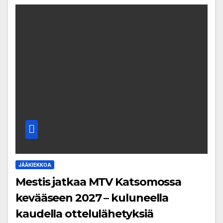
JÄÄKIEKKOA
Mestis jatkaa MTV Katsomossa
kevääseen 2027 – kuluneella
kaudella ottelulähetyksiä