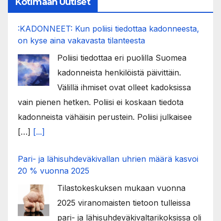
Kotimaan Uutiset
:KADONNEET: Kun poliisi tiedottaa kadonneesta,
on kyse aina vakavasta tilanteesta
Poliisi tiedottaa eri puolilla Suomea
kadonneista henkilöistä päivittäin.
Välillä ihmiset ovat olleet kadoksissa
vain pienen hetken. Poliisi ei koskaan tiedota
kadonneista vähäisin perustein. Poliisi julkaisee
[…]
[...]
Pari- ja lähisuhdeväkivallan uhrien määrä kasvoi
20 % vuonna 2025
Tilastokeskuksen mukaan vuonna
2025 viranomaisten tietoon tulleissa
pari- ja lähisuhdeväkivaltarikoksissa oli