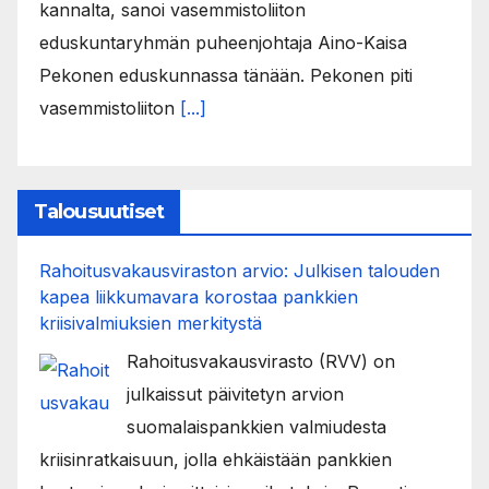
kannalta, sanoi vasemmistoliiton
eduskuntaryhmän puheenjohtaja Aino-Kaisa
Pekonen eduskunnassa tänään. Pekonen piti
vasemmistoliiton
[...]
Talousuutiset
Rahoitusvakausviraston arvio: Julkisen talouden
kapea liikkumavara korostaa pankkien
kriisivalmiuksien merkitystä
Rahoitusvakausvirasto (RVV) on
julkaissut päivitetyn arvion
suomalaispankkien valmiudesta
kriisinratkaisuun, jolla ehkäistään pankkien