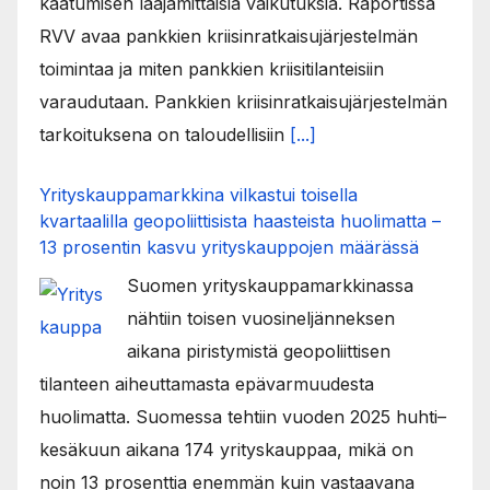
kaatumisen laajamittaisia vaikutuksia. Raportissa
RVV avaa pankkien kriisinratkaisujärjestelmän
toimintaa ja miten pankkien kriisitilanteisiin
varaudutaan. Pankkien kriisinratkaisujärjestelmän
tarkoituksena on taloudellisiin
[...]
Yrityskauppamarkkina vilkastui toisella
kvartaalilla geopoliittisista haasteista huolimatta –
13 prosentin kasvu yrityskauppojen määrässä
Suomen yrityskauppamarkkinassa
nähtiin toisen vuosineljänneksen
aikana piristymistä geopoliittisen
tilanteen aiheuttamasta epävarmuudesta
huolimatta. Suomessa tehtiin vuoden 2025 huhti–
kesäkuun aikana 174 yrityskauppaa, mikä on
noin 13 prosenttia enemmän kuin vastaavana