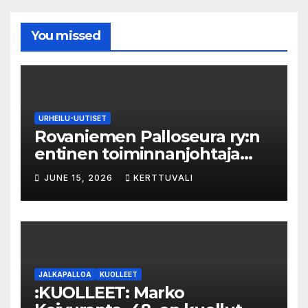
You missed
URHEILU-UUTISET
Rovaniemen Palloseura ry:n
entinen toiminnanjohtaja
tuo­mit­tiin neljän kuu­kau­den
JUNE 15, 2026
KERTTUVALI
eh­dol­li­seen van­keu­teen ka­
val­luk­ses­ta – syyte mak­su­vä­li­
ne­pe­tok­ses­ta hy­lät­tiin
JALKAPALLOA
KUOLLEET
:KUOLLEET: Marko