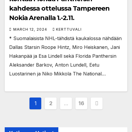
kahdessa ottelussa Tampereen
Nokia Arenalla 1.-2.11.
MARCH 12, 2024
KERTTUVALI
* Suomalaisista NHL-tähdistä kaukalossa nähdään
Dallas Starsin Roope Hintz, Miro Heiskanen, Jani
Hakanpää ja Esa Lindell sekä Florida Panthersin
Aleksander Barkov, Anton Lundell, Eetu
Luostarinen ja Niko Mikkola The National…
Posts
1
2
…
16
pagination