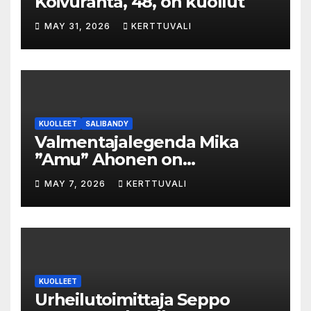
Koivuranta, 48, on kuollut
MAY 31, 2026
KERTTUVALI
KUOLLEET
SALIBANDY
Valmentajalegenda Mika
”Amu” Ahonen on
menehtynyt
MAY 7, 2026
KERTTUVALI
KUOLLEET
Urheilutoimittaja Seppo