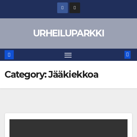
Skip
to
content
URHEILUPARKKI
Category:
Jääkiekkoa