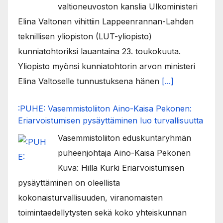
valtioneuvoston kanslia Ulkoministeri
Elina Valtonen vihittiin Lappeenrannan-Lahden
teknillisen yliopiston (LUT-yliopisto)
kunniatohtoriksi lauantaina 23. toukokuuta.
Yliopisto myönsi kunniatohtorin arvon ministeri
Elina Valtoselle tunnustuksena hänen
[...]
:PUHE: Vasemmistoliiton Aino-Kaisa Pekonen:
Eriarvoistumisen pysäyttäminen luo turvallisuutta
Vasemmistoliiton eduskuntaryhmän
puheenjohtaja Aino-Kaisa Pekonen
Kuva: Hilla Kurki Eriarvoistumisen
pysäyttäminen on oleellista
kokonaisturvallisuuden, viranomaisten
toimintaedellytysten sekä koko yhteiskunnan