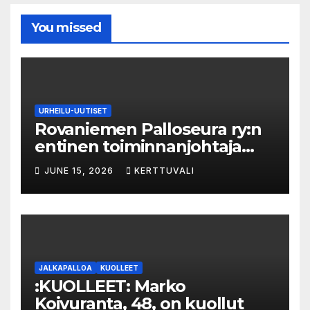
You missed
URHEILU-UUTISET
Rovaniemen Palloseura ry:n
entinen toiminnanjohtaja
tuo­mit­tiin neljän kuu­kau­den
JUNE 15, 2026
KERTTUVALI
eh­dol­li­seen van­keu­teen ka­
val­luk­ses­ta – syyte mak­su­vä­li­
ne­pe­tok­ses­ta hy­lät­tiin
JALKAPALLOA
KUOLLEET
:KUOLLEET: Marko
Koivuranta, 48, on kuollut