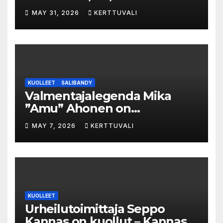
MAY 31, 2026
KERTTUVALI
KUOLLEET
SALIBANDY
Valmentajalegenda Mika
”Amu” Ahonen on
menehtynyt
MAY 7, 2026
KERTTUVALI
KUOLLEET
Urheilutoimittaja Seppo
Kannas on kuollut – Kannas