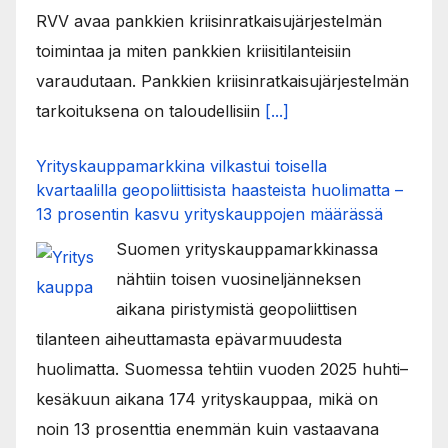
RVV avaa pankkien kriisinratkaisujärjestelmän
toimintaa ja miten pankkien kriisitilanteisiin
varaudutaan. Pankkien kriisinratkaisujärjestelmän
tarkoituksena on taloudellisiin
[...]
Yrityskauppamarkkina vilkastui toisella
kvartaalilla geopoliittisista haasteista huolimatta –
13 prosentin kasvu yrityskauppojen määrässä
Suomen yrityskauppamarkkinassa
nähtiin toisen vuosineljänneksen
aikana piristymistä geopoliittisen
tilanteen aiheuttamasta epävarmuudesta
huolimatta. Suomessa tehtiin vuoden 2025 huhti–
kesäkuun aikana 174 yrityskauppaa, mikä on
noin 13 prosenttia enemmän kuin vastaavana