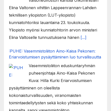
valtioneuvoston kanslia Ulkoministeri
Elina Valtonen vihittiin Lappeenrannan-Lahden
teknillisen yliopiston (LUT-yliopisto)
kunniatohtoriksi lauantaina 23. toukokuuta.
Yliopisto myönsi kunniatohtorin arvon ministeri
Elina Valtoselle tunnustuksena hänen
[...]
:PUHE: Vasemmistoliiton Aino-Kaisa Pekonen:
Eriarvoistumisen pysäyttäminen luo turvallisuutta
Vasemmistoliiton eduskuntaryhmän
puheenjohtaja Aino-Kaisa Pekonen
Kuva: Hilla Kurki Eriarvoistumisen
pysäyttäminen on oleellista
kokonaisturvallisuuden, viranomaisten
toimintaedellytysten sekä koko yhteiskunnan
kannalta, sanoi vasemmistoliiton