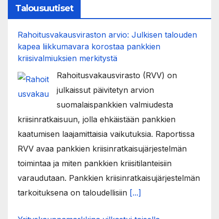
Talousuutiset
Rahoitusvakausviraston arvio: Julkisen talouden
kapea liikkumavara korostaa pankkien
kriisivalmiuksien merkitystä
Rahoitusvakausvirasto (RVV) on
julkaissut päivitetyn arvion
suomalaispankkien valmiudesta
kriisinratkaisuun, jolla ehkäistään pankkien
kaatumisen laajamittaisia vaikutuksia. Raportissa
RVV avaa pankkien kriisinratkaisujärjestelmän
toimintaa ja miten pankkien kriisitilanteisiin
varaudutaan. Pankkien kriisinratkaisujärjestelmän
tarkoituksena on taloudellisiin
[...]