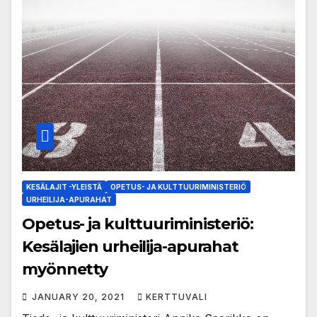
KESÄLAJIT -YLEISTÄ
OPETUS- JA KULTTUURIMINISTERIÖ
URHEILIJA-APURAHAT
Opetus- ja kulttuuriministeriö:
Kesälajien urheilija-apurahat
myönnetty
JANUARY 20, 2021
KERTTUVALI