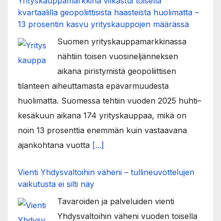
Yrityskauppamarkkina vilkastui toisella
kvartaalilla geopoliittisista haasteista huolimatta –
13 prosentin kasvu yrityskauppojen määrässä
Suomen yrityskauppamarkkinassa
nähtiin toisen vuosineljänneksen
aikana piristymistä geopoliittisen
tilanteen aiheuttamasta epävarmuudesta
huolimatta. Suomessa tehtiin vuoden 2025 huhti–
kesäkuun aikana 174 yrityskauppaa, mikä on
noin 13 prosenttia enemmän kuin vastaavana
ajankohtana vuotta
[...]
Vienti Yhdysvaltoihin väheni – tullineuvottelujen
vaikutusta ei silti näy
Tavaroiden ja palveluiden vienti
Yhdysvaltoihin väheni vuoden toisella