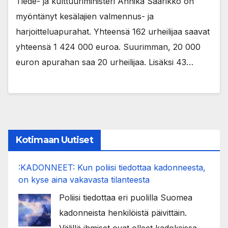
Tiede- ja kulttuuriministeri Annika Saarikko on
myöntänyt kesälajien valmennus- ja
harjoitteluapurahat. Yhteensä 162 urheilijaa saavat
yhteensä 1 424 000 euroa. Suurimman, 20 000
euron apurahan saa 20 urheilijaa. Lisäksi 43…
Kotimaan Uutiset
:KADONNEET: Kun poliisi tiedottaa kadonneesta,
on kyse aina vakavasta tilanteesta
Poliisi tiedottaa eri puolilla Suomea
kadonneista henkilöistä päivittäin.
Välillä ihmiset ovat olleet kadoksissa