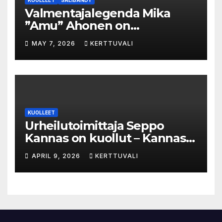
KUOLLEET
SALIBANDY
Valmentajalegenda Mika
”Amu” Ahonen on
menehtynyt
MAY 7, 2026
KERTTUVALI
KUOLLEET
Urheilutoimittaja Seppo
Kannas on kuollut – Kannas
oli kuollessaan 92-vuotias
APRIL 9, 2026
KERTTUVALI