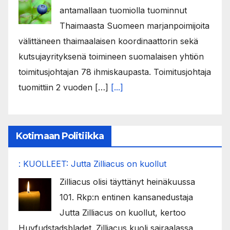
antamallaan tuomiolla tuominnut
Thaimaasta Suomeen marjanpoimijoita
välittäneen thaimaalaisen koordinaattorin sekä
kutsujayrityksenä toimineen suomalaisen yhtiön
toimitusjohtajan 78 ihmiskaupasta. Toimitusjohtaja
tuomittiin 2 vuoden […]
[...]
Kotimaan Politiikka
: KUOLLEET: Jutta Zilliacus on kuollut
Zilliacus olisi täyttänyt heinäkuussa
101. Rkp:n entinen kansanedustaja
Jutta Zilliacus on kuollut, kertoo
Huvfudstadsbladet. Zilliacus kuoli sairaalassa