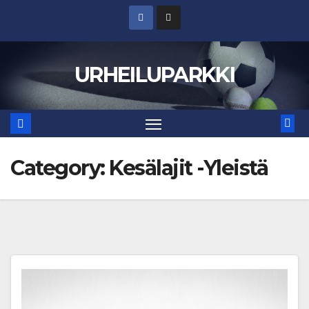
Skip
to
content
URHEILUPARKKI
Category:
Kesälajit -Yleistä