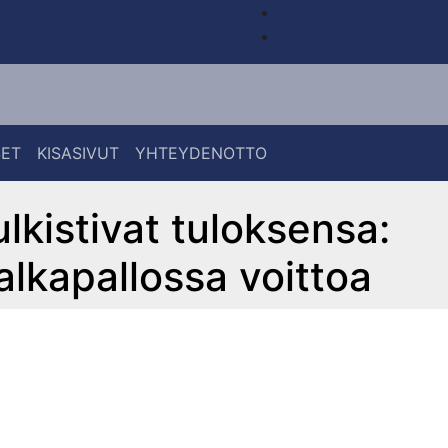
SET
KISASIVUT
YHTEYDENOTTO
ulkistivat tuloksensa:
alkapallossa voittoa