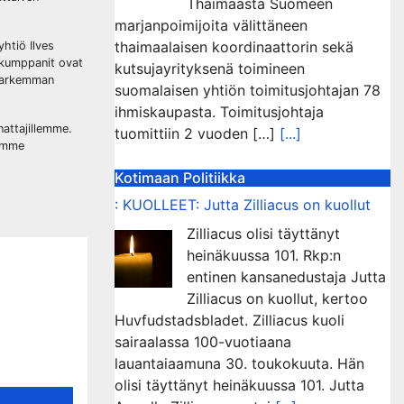
Thaimaasta Suomeen
marjanpoimijoita välittäneen
thaimaalaisen koordinaattorin sekä
htiö Ilves
yskumppanit ovat
kutsujayrityksenä toimineen
 tarkemman
suomalaisen yhtiön toimitusjohtajan 78
ihmiskaupasta. Toimitusjohtaja
attajillemme.
tuomittiin 2 vuoden […]
[...]
demme
Kotimaan Politiikka
: KUOLLEET: Jutta Zilliacus on kuollut
Zilliacus olisi täyttänyt
heinäkuussa 101. Rkp:n
entinen kansanedustaja Jutta
Zilliacus on kuollut, kertoo
Huvfudstadsbladet. Zilliacus kuoli
sairaalassa 100-vuotiaana
lauantaiaamuna 30. toukokuuta. Hän
olisi täyttänyt heinäkuussa 101. Jutta