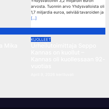
Yhdysvaltoihin 3,2 miljardin euron
arvosta. Tuonnin arvo Yhdysvalloista oli
1,7 miljardia euroa, selviää tavaroiden ja
[...]
KUOLLEET
a Mika
Urheilutoimittaja Seppo
Kannas on kuollut –
Kannas oli kuollessaan 92-
vuotias
April 9, 2026
kerttuvali