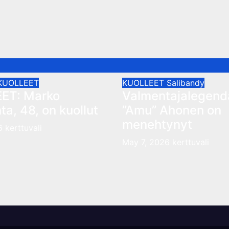
KUOLLEET
KUOLLEET
Salibandy
ET: Marko
Valmentajalegend
ta, 48, on kuollut
”Amu” Ahonen on
menehtynyt
26
kerttuvali
May 7, 2026
kerttuvali