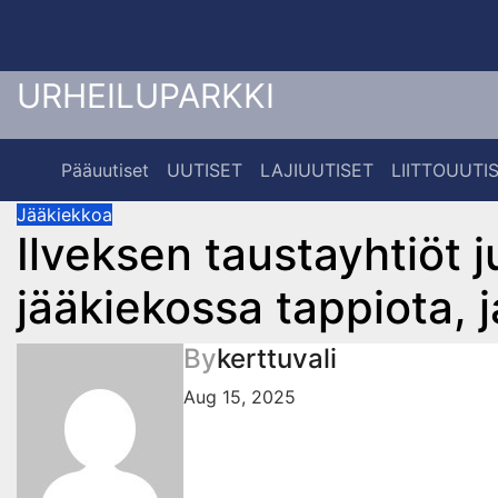
Skip
to
content
URHEILUPARKKI
Pääuutiset
UUTISET
LAJIUUTISET
LIITTOUUTI
Jääkiekkoa
Ilveksen taustayhtiöt j
jääkiekossa tappiota, j
By
kerttuvali
Aug 15, 2025