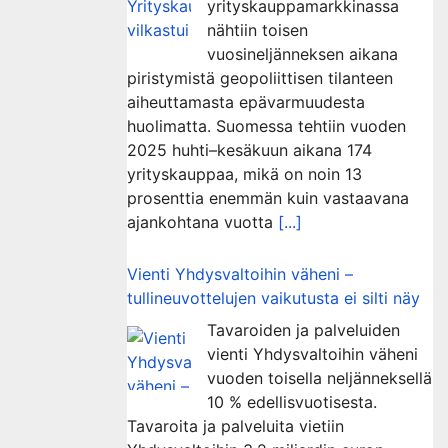
yrityskauppamarkkinassa
nähtiin toisen
vuosineljänneksen aikana
piristymistä geopoliittisen tilanteen
aiheuttamasta epävarmuudesta
huolimatta. Suomessa tehtiin vuoden
2025 huhti–kesäkuun aikana 174
yrityskauppaa, mikä on noin 13
prosenttia enemmän kuin vastaavana
ajankohtana vuotta
[...]
Vienti Yhdysvaltoihin väheni –
tullineuvottelujen vaikutusta ei silti näy
Tavaroiden ja palveluiden
vienti Yhdysvaltoihin väheni
vuoden toisella neljänneksellä
10 % edellisvuotisesta.
Tavaroita ja palveluita vietiin