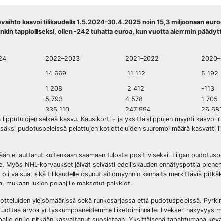
vaihto kasvoi tilikaudella 1.5.2024–30.4.2025 noin 15,3 miljoonaan euroo
uitenkin tappiolliseksi, ollen -242 tuhatta euroa, kun vuotta aiemmin päädy
24
2022–2023
2021–2022
2020–
14 669
11 112
5 192
1 208
2 412
-113
5 793
4 578
1 705
335 110
247 994
26 68
 lipputulojen selkeä kasvu. Kausikortti- ja yksittäislippujen myynti kasvoi 
isäksi pudotuspeleissä pelattujen kotiotteluiden suurempi määrä kasvatti l
än ei auttanut kuitenkaan saamaan tulosta positiiviseksi. Liigan pudotusp
e. Myös NHL-korvaukset jäivät selvästi edelliskauden ennätyspottia pienem
li vaisua, eikä tilikaudelle osunut aitiomyynnin kannalta merkittäviä pitkä
, mukaan lukien pelaajille maksetut palkkiot.
kotiotteluiden yleisömäärissä sekä runkosarjassa että pudotuspeleissä. Py
lla tuottaa arvoa yrityskumppaneidemme liiketoiminnalle. Ilveksen näkyvyys 
apallo on jo pitkään kasvattanut suosiotaan. Yksittäisenä tapahtumana kev