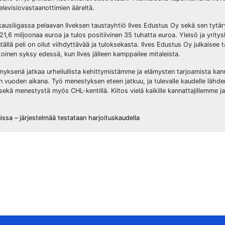
levisiovastaanottimien ääreltä.
kausliigassa pelaavan Ilveksen taustayhtiö Ilves Edustus Oy sekä sen tytäry
 21,6 miljoonaa euroa ja tulos positiivinen 35 tuhatta euroa. Yleisö ja yrit
llä peli on ollut viihdyttävää ja tuloksekasta. Ilves Edustus Oy julkaisee
ntoinen syksy edessä, kun Ilves jälleen kamppailee mitaleista.
yksenä jatkaa urheilullista kehittymistämme ja elämysten tarjoamista kann
jän vuoden aikana. Työ menestyksen eteen jatkuu, ja tulevalle kaudelle läh
ekä menestystä myös CHL-kentillä. Kiitos vielä kaikille kannattajillemme ja
ssa – järjestelmää testataan harjoituskaudella