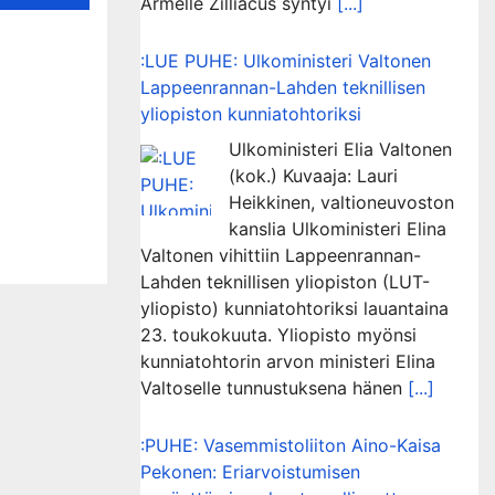
Armelle Zilliacus syntyi
[...]
ikaa –
:LUE PUHE: Ulkoministeri Valtonen
o on
Lappeenrannan-Lahden teknillisen
yliopiston kunniatohtoriksi
us
Ulkoministeri Elia Valtonen
(kok.) Kuvaaja: Lauri
Heikkinen, valtioneuvoston
kanslia Ulkoministeri Elina
Valtonen vihittiin Lappeenrannan-
Lahden teknillisen yliopiston (LUT-
yliopisto) kunniatohtoriksi lauantaina
23. toukokuuta. Yliopisto myönsi
kunniatohtorin arvon ministeri Elina
Valtoselle tunnustuksena hänen
[...]
:PUHE: Vasemmistoliiton Aino-Kaisa
Pekonen: Eriarvoistumisen