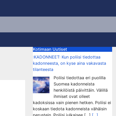
Kotimaan Uutiset
:KADONNEET: Kun poliisi tiedottaa
kadonneesta, on kyse aina vakavasta
tilanteesta
Poliisi tiedottaa eri puolilla
Suomea kadonneista
henkilöistä päivittäin. Välillä
ihmiset ovat olleet
kadoksissa vain pienen hetken. Poliisi ei
koskaan tiedota kadonneista vähäisin
perustein. Poliisi julkaisee […]
[...]