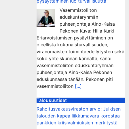
pysäyttäminen luo turvallisuutta
Vasemmistoliiton
eduskuntaryhmän
puheenjohtaja Aino-Kaisa
Pekonen Kuva: Hilla Kurki
Eriarvoistumisen pysäyttäminen on
oleellista kokonaisturvallisuuden,
viranomaisten toimintaedellytysten sekä
koko yhteiskunnan kannalta, sanoi
vasemmistoliiton eduskuntaryhmän
puheenjohtaja Aino-Kaisa Pekonen
eduskunnassa tänään. Pekonen piti
vasemmistoliiton
[...]
Talousuutiset
Rahoitusvakausviraston arvio: Julkisen
talouden kapea liikkumavara korostaa
pankkien kriisivalmiuksien merkitystä