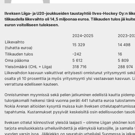
Ilveksen Liiga- ja U20-joukkueiden taustayhtiö Ilves-Hockey Oy:n liike
tilikaudella liikevaihto oli 14,5 miljoonaa euroa. Tilikauden tulos jäi k
euron voitolliseen tulokseen.
2024–2025
2023–20
Liikevaihto
15 329
14 498
(tuhatta euroa)
Tilikauden tulos
-242
16
Oma pääoma
5 612
5 809
Yleisömäärä (CHL + Liiga)
318 716
288 974
Liikevaihdon kasvuun vaikuttivat erityisesti onnistunut yritysmyynti sekä
osalta yli 10 prosenttia ja myös yritysmyynti ylsi vastaavaan kasvuun. L
verrattuna edelliseen kauteen.
Onnistuminen myynnissä sekä pelien jatkuminen edellistä kautta pidempä
tulonjakomalli heikensi tänä vuonna peräti 441 tuhatta euroa tulostamm
Nokia Arenan aitioiden kysyntä muissa kuin Ilveksen ottelutapahtumissa o
tapahtumia. Kustannukset pysyivät keskeisiltä osin edellisvuoden tasolla
Ilveksen ottelut kiinnostivat yleisöä laajasti – olimme Liigan ykkönen 
tarjota ensiluokkaista urheiluviihdettä ja elämyksiä katsojille, ja sama
vuoden varsin isoa. Jääkiekko on seuratuin urheilulaji Suomessa ja jalk