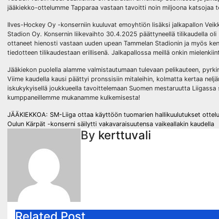
jääkiekko-ottelumme Tapparaa vastaan tavoitti noin miljoona katsojaa te
Ilves-Hockey Oy -konserniin kuuluvat emoyhtiön lisäksi jalkapallon Veik
Stadion Oy. Konsernin liikevaihto 30.4.2025 päättyneellä tilikaudella oli
ottaneet hienosti vastaan uuden upean Tammelan Stadionin ja myös kentä
tiedotteen tilikaudestaan erillisenä. Jalkapallossa meillä onkin mielenkii
Jääkiekon puolella alamme valmistautumaan tulevaan pelikauteen, pyrkim
Viime kaudella kausi päättyi pronssisiin mitaleihin, kolmatta kertaa nel
iskukykyisellä joukkueella tavoittelemaan Suomen mestaruutta Liigassa s
kumppaneillemme mukanamme kulkemisesta!
Post
JÄÄKIEKKOA: SM-Liiga ottaa käyttöön tuomarien hallikuulutukset ottelui
Oulun Kärpät -konserni säilytti vakavaraisuutensa vaikeallakin kaudella
navigation
By
kerttuvali
Related Post