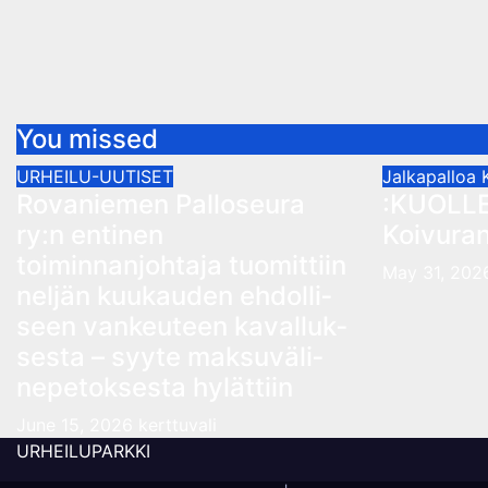
You missed
URHEILU-UUTISET
Jalkapalloa
Rovaniemen Palloseura
:KUOLLE
ry:n entinen
Koivuran
toiminnanjohtaja tuo­mit­tiin
May 31, 20
neljän kuu­kau­den eh­dol­li­
seen van­keu­teen ka­val­luk­
ses­ta – syyte mak­su­vä­li­
ne­pe­tok­ses­ta hy­lät­tiin
June 15, 2026
kerttuvali
URHEILUPARKKI