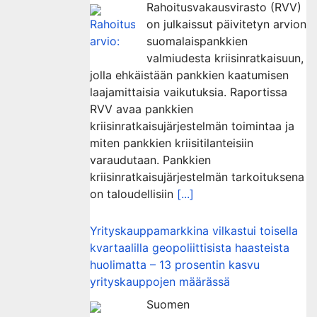
Rahoitusvakausvirasto (RVV)
on julkaissut päivitetyn arvion
suomalaispankkien
valmiudesta kriisinratkaisuun,
jolla ehkäistään pankkien kaatumisen
laajamittaisia vaikutuksia. Raportissa
RVV avaa pankkien
kriisinratkaisujärjestelmän toimintaa ja
miten pankkien kriisitilanteisiin
varaudutaan. Pankkien
kriisinratkaisujärjestelmän tarkoituksena
on taloudellisiin
[...]
Yrityskauppamarkkina vilkastui toisella
kvartaalilla geopoliittisista haasteista
huolimatta – 13 prosentin kasvu
yrityskauppojen määrässä
Suomen