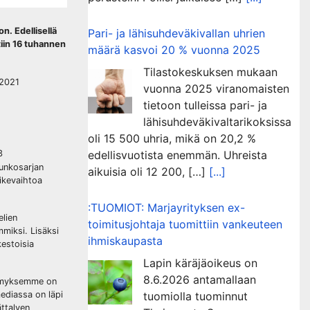
n. Edellisellä
Pari- ja lähisuhdeväkivallan uhrien
ttiin 16 tuhannen
määrä kasvoi 20 % vuonna 2025
Tilastokeskuksen mukaan
2021
vuonna 2025 viranomaisten
tietoon tulleissa pari- ja
lähisuhdeväkivaltarikoksissa
oli 15 500 uhria, mikä on 20,2 %
3
edellisvuotista enemmän. Uhreista
runkosarjan
aikuisia oli 12 200, […]
[...]
iikevaihtoa
:TUOMIOT: Marjayrityksen ex-
elien
toimitusjohtaja tuomittiin vankeuteen
miksi. Lisäksi
ihmiskaupasta
kestoisia
Lapin käräjäoikeus on
8.6.2026 antamallaan
rkimyksemme on
mediassa on läpi
tuomiolla tuominnut
ättalven