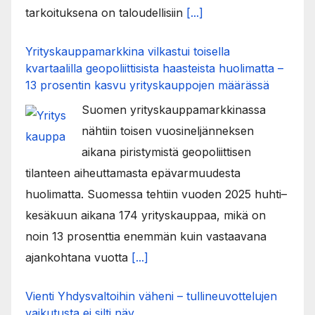
tarkoituksena on taloudellisiin
[...]
Yrityskauppamarkkina vilkastui toisella
kvartaalilla geopoliittisista haasteista huolimatta –
13 prosentin kasvu yrityskauppojen määrässä
Suomen yrityskauppamarkkinassa
nähtiin toisen vuosineljänneksen
aikana piristymistä geopoliittisen
tilanteen aiheuttamasta epävarmuudesta
huolimatta. Suomessa tehtiin vuoden 2025 huhti–
kesäkuun aikana 174 yrityskauppaa, mikä on
noin 13 prosenttia enemmän kuin vastaavana
ajankohtana vuotta
[...]
Vienti Yhdysvaltoihin väheni – tullineuvottelujen
vaikutusta ei silti näy