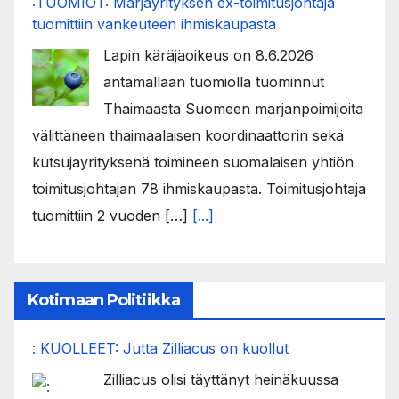
:TUOMIOT: Marjayrityksen ex-toimitusjohtaja
tuomittiin vankeuteen ihmiskaupasta
Lapin käräjäoikeus on 8.6.2026
antamallaan tuomiolla tuominnut
Thaimaasta Suomeen marjanpoimijoita
välittäneen thaimaalaisen koordinaattorin sekä
kutsujayrityksenä toimineen suomalaisen yhtiön
toimitusjohtajan 78 ihmiskaupasta. Toimitusjohtaja
tuomittiin 2 vuoden […]
[...]
Kotimaan Politiikka
: KUOLLEET: Jutta Zilliacus on kuollut
Zilliacus olisi täyttänyt heinäkuussa