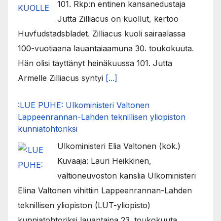
101. Rkp:n entinen kansanedustaja
Jutta Zilliacus on kuollut, kertoo
Huvfudstadsbladet. Zilliacus kuoli sairaalassa
100-vuotiaana lauantaiaamuna 30. toukokuuta.
Hän olisi täyttänyt heinäkuussa 101. Jutta
Armelle Zilliacus syntyi
[...]
:LUE PUHE: Ulkoministeri Valtonen
Lappeenrannan-Lahden teknillisen yliopiston
kunniatohtoriksi
Ulkoministeri Elia Valtonen (kok.)
Kuvaaja: Lauri Heikkinen,
valtioneuvoston kanslia Ulkoministeri
Elina Valtonen vihittiin Lappeenrannan-Lahden
teknillisen yliopiston (LUT-yliopisto)
kunniatohtoriksi lauantaina 23. toukokuuta.