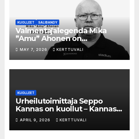
KUOLLEET
SALIBANDY
Valmentajalegenda Mika
”Amu” Ahonen on
menehtynyt
MAY 7, 2026
KERTTUVALI
KUOLLEET
Urheilutoimittaja Seppo
Kannas on kuollut – Kannas
oli kuollessaan 92-vuotias
APRIL 9, 2026
KERTTUVALI