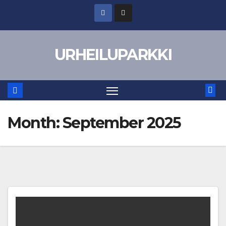
Skip
to
content
URHEILUPARKKI
Month:
September 2025