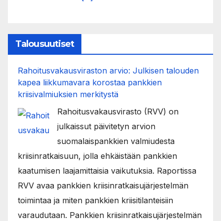
Talousuutiset
Rahoitusvakausviraston arvio: Julkisen talouden
kapea liikkumavara korostaa pankkien
kriisivalmiuksien merkitystä
Rahoitusvakausvirasto (RVV) on
julkaissut päivitetyn arvion
suomalaispankkien valmiudesta
kriisinratkaisuun, jolla ehkäistään pankkien
kaatumisen laajamittaisia vaikutuksia. Raportissa
RVV avaa pankkien kriisinratkaisujärjestelmän
toimintaa ja miten pankkien kriisitilanteisiin
varaudutaan. Pankkien kriisinratkaisujärjestelmän