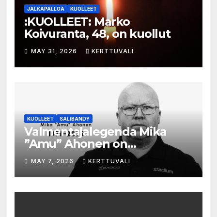
JALKAPALLOA
KUOLLEET
:KUOLLEET: Marko
Koivuranta, 48, on kuollut
MAY 31, 2026
KERTTUVALI
KUOLLEET
SALIBANDY
Valmentajalegenda Mika
”Amu” Ahonen on
menehtynyt
MAY 7, 2026
KERTTUVALI