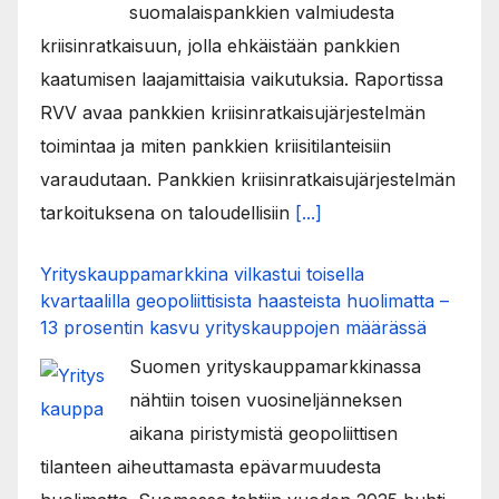
suomalaispankkien valmiudesta
kriisinratkaisuun, jolla ehkäistään pankkien
kaatumisen laajamittaisia vaikutuksia. Raportissa
RVV avaa pankkien kriisinratkaisujärjestelmän
toimintaa ja miten pankkien kriisitilanteisiin
varaudutaan. Pankkien kriisinratkaisujärjestelmän
tarkoituksena on taloudellisiin
[...]
Yrityskauppamarkkina vilkastui toisella
kvartaalilla geopoliittisista haasteista huolimatta –
13 prosentin kasvu yrityskauppojen määrässä
Suomen yrityskauppamarkkinassa
nähtiin toisen vuosineljänneksen
aikana piristymistä geopoliittisen
tilanteen aiheuttamasta epävarmuudesta