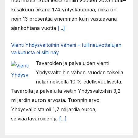
huolimatta. Suomessa tehtiin vuoden 2025 huhti–
kesäkuun aikana 174 yrityskauppaa, mikä on
noin 13 prosenttia enemmän kuin vastaavana
ajankohtana vuotta
[...]
Vienti Yhdysvaltoihin väheni – tullineuvottelujen
vaikutusta ei silti näy
Tavaroiden ja palveluiden vienti
Yhdysvaltoihin väheni vuoden toisella
neljänneksellä 10 % edellisvuotisesta.
Tavaroita ja palveluita vietiin Yhdysvaltoihin 3,2
miljardin euron arvosta. Tuonnin arvo
Yhdysvalloista oli 1,7 miljardia euroa,
selviää tavaroiden ja
[...]