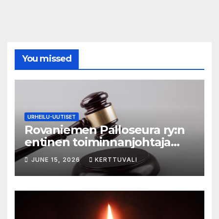
You missed
URHEILU-UUTISET
Rovaniemen Palloseura ry:n
entinen toiminnanjohtaja
tuo­mit­tiin neljän kuu­kau­den
JUNE 15, 2026
KERTTUVALI
eh­dol­li­seen van­keu­teen ka­
val­luk­ses­ta – syyte mak­su­vä­li­
ne­pe­tok­ses­ta hy­lät­tiin