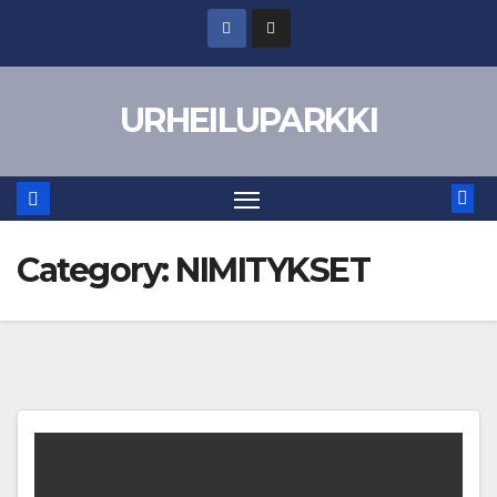
Skip
to
content
URHEILUPARKKI
Category:
NIMITYKSET