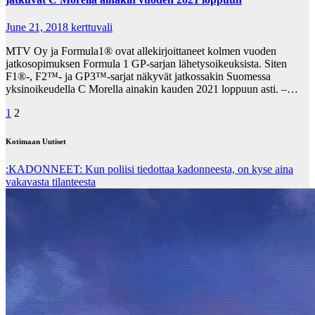
June 21, 2018
kerttuvali
MTV Oy ja Formula1® ovat allekirjoittaneet kolmen vuoden
jatkosopimuksen Formula 1 GP-sarjan lähetysoikeuksista. Siten
F1®-, F2™- ja GP3™-sarjat näkyvät jatkossakin Suomessa
yksinoikeudella C Morella ainakin kauden 2021 loppuun asti. –…
Posts
1
2
pagination
Kotimaan Uutiset
:KADONNEET: Kun poliisi tiedottaa kadonneesta, on kyse aina
vakavasta tilanteesta