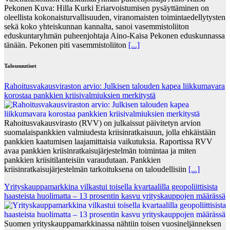
Pekonen Kuva: Hilla Kurki Eriarvoistumisen pysäyttäminen on
oleellista kokonaisturvallisuuden, viranomaisten toimintaedellytysten
sekä koko yhteiskunnan kannalta, sanoi vasemmistoliiton
eduskuntaryhmän puheenjohtaja Aino-Kaisa Pekonen eduskunnassa
tänään. Pekonen piti vasemmistoliiton
[...]
Talousuutiset
Rahoitusvakausviraston arvio: Julkisen talouden kapea liikkumavara
korostaa pankkien kriisivalmiuksien merkitystä
Rahoitusvakausvirasto (RVV) on julkaissut päivitetyn arvion
suomalaispankkien valmiudesta kriisinratkaisuun, jolla ehkäistään
pankkien kaatumisen laajamittaisia vaikutuksia. Raportissa RVV
avaa pankkien kriisinratkaisujärjestelmän toimintaa ja miten
pankkien kriisitilanteisiin varaudutaan. Pankkien
kriisinratkaisujärjestelmän tarkoituksena on taloudellisiin
[...]
Yrityskauppamarkkina vilkastui toisella kvartaalilla geopoliittisista
haasteista huolimatta – 13 prosentin kasvu yrityskauppojen määrässä
Suomen yrityskauppamarkkinassa nähtiin toisen vuosineljänneksen