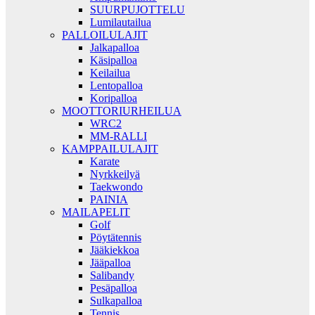
SUURPUJOTTELU
Lumilautailua
PALLOILULAJIT
Jalkapalloa
Käsipalloa
Keilailua
Lentopalloa
Koripalloa
MOOTTORIURHEILUA
WRC2
MM-RALLI
KAMPPAILULAJIT
Karate
Nyrkkeilyä
Taekwondo
PAINIA
MAILAPELIT
Golf
Pöytätennis
Jääkiekkoa
Jääpalloa
Salibandy
Pesäpalloa
Sulkapalloa
Tennis