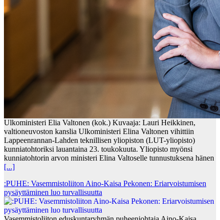
Ulkoministeri Elia Valtonen (kok.) Kuvaaja: Lauri Heikkinen,
valtioneuvoston kanslia Ulkoministeri Elina Valtonen vihittiin
Lappeenrannan-Lahden teknillisen yliopiston (LUT-yliopisto)
kunniatohtoriksi lauantaina 23. toukokuuta. Yliopisto myönsi
kunniatohtorin arvon ministeri Elina Valtoselle tunnustuksena hänen
[...]
:PUHE: Vasemmistoliiton Aino-Kaisa Pekonen: Eriarvoistumisen
pysäyttäminen luo turvallisuutta
Vasemmistoliiton eduskuntaryhmän puheenjohtaja Aino-Kaisa