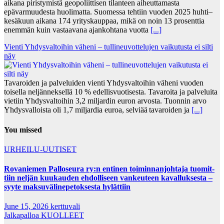
aikana piristymistä geopoliittisen tilanteen aiheuttamasta
epävarmuudesta huolimatta. Suomessa tehtiin vuoden 2025 huhti–
kesäkuun aikana 174 yrityskauppaa, mikä on noin 13 prosenttia
enemmän kuin vastaavana ajankohtana vuotta
[...]
Vienti Yhdysvaltoihin väheni – tullineuvottelujen vaikutusta ei silti
näy
Tavaroiden ja palveluiden vienti Yhdysvaltoihin väheni vuoden
toisella neljänneksellä 10 % edellisvuotisesta. Tavaroita ja palveluita
vietiin Yhdysvaltoihin 3,2 miljardin euron arvosta. Tuonnin arvo
Yhdysvalloista oli 1,7 miljardia euroa, selviää tavaroiden ja
[...]
You missed
URHEILU-UUTISET
Rovaniemen Palloseura ry:n entinen toiminnanjohtaja tuo­mit­
tiin neljän kuu­kau­den eh­dol­li­seen van­keu­teen ka­val­luk­ses­ta –
syyte mak­su­vä­li­ne­pe­tok­ses­ta hy­lät­tiin
June 15, 2026
kerttuvali
Jalkapalloa
KUOLLEET