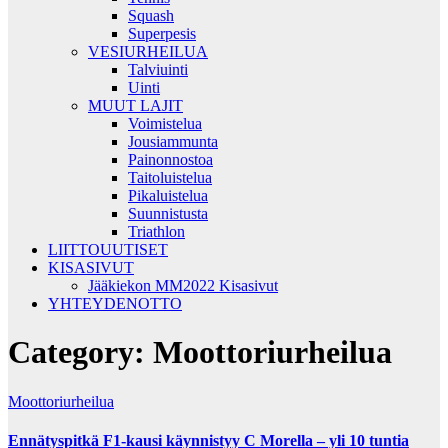
Squash
Superpesis
VESIURHEILUA
Talviuinti
Uinti
MUUT LAJIT
Voimistelua
Jousiammunta
Painonnostoa
Taitoluistelua
Pikaluistelua
Suunnistusta
Triathlon
LIITTOUUTISET
KISASIVUT
Jääkiekon MM2022 Kisasivut
YHTEYDENOTTO
Category:
Moottoriurheilua
Moottoriurheilua
Ennätyspitkä F1-kausi käynnistyy C Morella – yli 10 tuntia