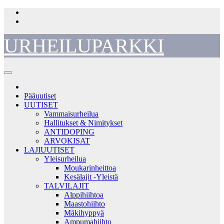
Skip
to
content
URHEILUPARKKI
Pääuutiset
UUTISET
Vammaisurheilua
Hallitukset & Nimitykset
ANTIDOPING
ARVOKISAT
LAJIUUTISET
Yleisurheilua
Moukarinheittoa
Kesälajit -Yleistä
TALVILAJIT
Alppihiihtoa
Maastohiihto
Mäkihyppyä
Ampumahiihto