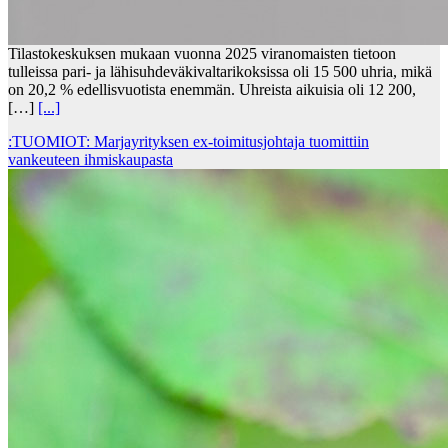
Tilastokeskuksen mukaan vuonna 2025 viranomaisten tietoon
tulleissa pari- ja lähisuhdeväkivaltarikoksissa oli 15 500 uhria, mikä
on 20,2 % edellisvuotista enemmän. Uhreista aikuisia oli 12 200,
[…]
[...]
:TUOMIOT: Marjayrityksen ex-toimitusjohtaja tuomittiin
vankeuteen ihmiskaupasta