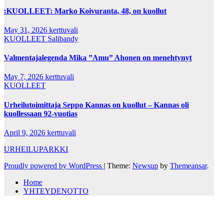
:KUOLLEET: Marko Koivuranta, 48, on kuollut
May 31, 2026
kerttuvali
KUOLLEET
Salibandy
Valmentajalegenda Mika ”Amu” Ahonen on menehtynyt
May 7, 2026
kerttuvali
KUOLLEET
Urheilutoimittaja Seppo Kannas on kuollut – Kannas oli
kuollessaan 92-vuotias
April 9, 2026
kerttuvali
URHEILUPARKKI
Proudly powered by WordPress
|
Theme:
Newsup
by
Themeansar
.
Home
YHTEYDENOTTO