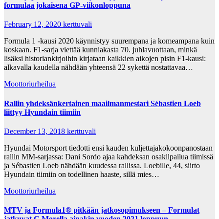
formulaa jokaisena GP-viikonloppuna
February 12, 2020
kerttuvali
Formula 1 -kausi 2020 käynnistyy suurempana ja komeampana kuin
koskaan. F1-sarja viettää kunniakasta 70. juhlavuottaan, minkä
lisäksi historiankirjoihin kirjataan kaikkien aikojen pisin F1-kausi:
alkavalla kaudella nähdään yhteensä 22 sykettä nostattavaa…
Moottoriurheilua
Rallin yhdeksänkertainen maailmanmestari Sébastien Loeb
liittyy Hyundain tiimiin
December 13, 2018
kerttuvali
Hyundai Motorsport tiedotti ensi kauden kuljettajakokoonpanostaan
rallin MM-sarjassa: Dani Sordo ajaa kahdeksan osakilpailua tiimissä
ja Sébastien Loeb nähdään kuudessa rallissa. Loebille, 44, siirto
Hyundain tiimiin on todellinen haaste, sillä mies…
Moottoriurheilua
MTV ja Formula1® pitkään jatkosopimukseen – Formulat
jatkuvat C Morella ainakin vuoden 2021 loppuun