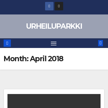
Skip
to
content
URHEILUPARKKI
Month:
April 2018