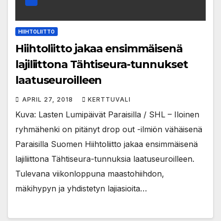
HIIHTOLIITTO
Hiihtoliitto jakaa ensimmäisenä
lajiliittona Tähtiseura-tunnukset
laatuseuroilleen
APRIL 27, 2018
KERTTUVALI
Kuva: Lasten Lumipäivät Paraisilla / SHL – Iloinen
ryhmähenki on pitänyt drop out -ilmiön vähäisenä
Paraisilla Suomen Hiihtoliitto jakaa ensimmäisenä
lajiliittona Tähtiseura-tunnuksia laatuseuroilleen.
Tulevana viikonloppuna maastohiihdon,
mäkihypyn ja yhdistetyn lajiasioita…