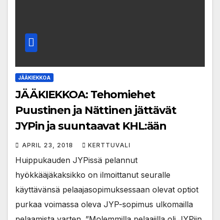
JÄÄKIEKKOA
JÄÄKIEKKOA: Tehomiehet
Puustinen ja Nättinen jättävät
JYPin ja suuntaavat KHL:ään
APRIL 23, 2018
KERTTUVALI
Huippukauden JYPissä pelannut
hyökkääjäkaksikko on ilmoittanut seuralle
käyttävänsä pelaajasopimuksessaan olevat optiot
purkaa voimassa oleva JYP-sopimus ulkomailla
pelaamista varten. ”Molemmilla pelaajilla oli JYPiin