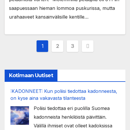
saapuessaan hieman lommoa puskurissa, mutta
urahaaveet kansainvälisille kentille…
Posts
1
2
3
pagination
Kotimaan Uutiset
:KADONNEET: Kun poliisi tiedottaa kadonneesta,
on kyse aina vakavasta tilanteesta
Poliisi tiedottaa eri puolilla Suomea
kadonneista henkilöistä päivittäin.
Välillä ihmiset ovat olleet kadoksissa