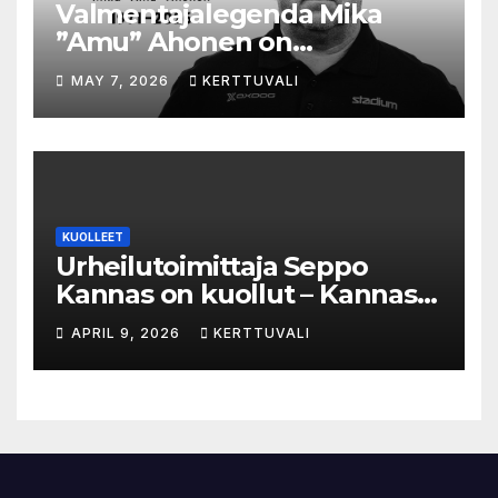
Valmentajalegenda Mika
”Amu” Ahonen on
menehtynyt
MAY 7, 2026
KERTTUVALI
KUOLLEET
Urheilutoimittaja Seppo
Kannas on kuollut – Kannas
oli kuollessaan 92-vuotias
APRIL 9, 2026
KERTTUVALI