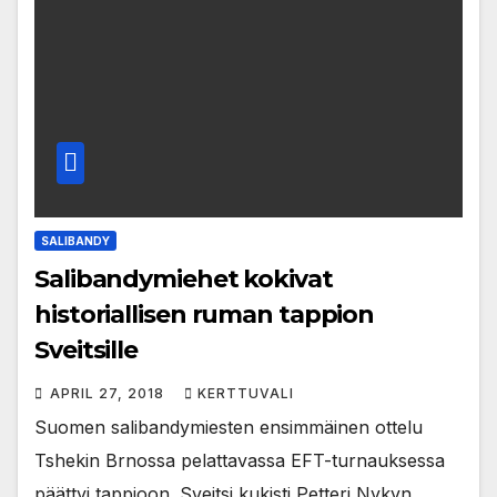
SALIBANDY
Salibandymiehet kokivat
historiallisen ruman tappion
Sveitsille
APRIL 27, 2018
KERTTUVALI
Suomen salibandymiesten ensimmäinen ottelu
Tshekin Brnossa pelattavassa EFT-turnauksessa
päättyi tappioon. Sveitsi kukisti Petteri Nykyn