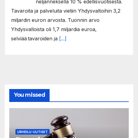
neljänneksellä 10 % edellisvuotisesta.
Tavaroita ja palveluita vietiin Yhdysvaltoihin 3,2
miljardin euron arvosta. Tuonnin arvo
Yhdysvalloista oli 1,7 miljardia euroa,
selviää tavaroiden ja
[...]
You missed
URHEILU-UUTISET