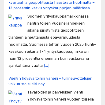
kvartaalilla geopoliittisista haasteista huolimatta –
13 prosentin kasvu yrityskauppojen määrässä
Suomen yrityskauppamarkkinassa
nähtiin toisen vuosineljänneksen
aikana piristymistä geopoliittisen
tilanteen aiheuttamasta epävarmuudesta
huolimatta. Suomessa tehtiin vuoden 2025 huhti–
kesäkuun aikana 174 yrityskauppaa, mikä on
noin 13 prosenttia enemmän kuin vastaavana
ajankohtana vuotta
[...]
Vienti Yhdysvaltoihin väheni – tullineuvottelujen
vaikutusta ei silti näy
Tavaroiden ja palveluiden vienti
Yhdysvaltoihin väheni vuoden toisella