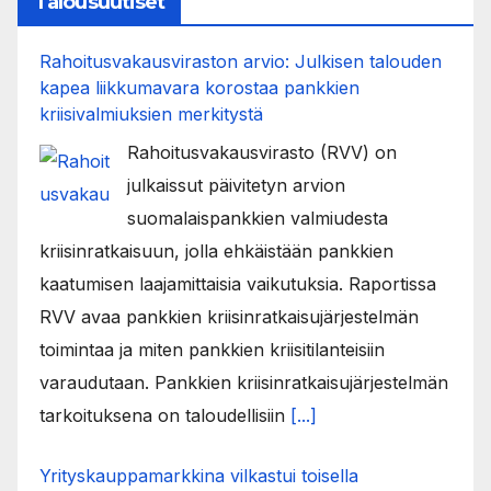
Talousuutiset
Rahoitusvakausviraston arvio: Julkisen talouden
kapea liikkumavara korostaa pankkien
kriisivalmiuksien merkitystä
Rahoitusvakausvirasto (RVV) on
julkaissut päivitetyn arvion
suomalaispankkien valmiudesta
kriisinratkaisuun, jolla ehkäistään pankkien
kaatumisen laajamittaisia vaikutuksia. Raportissa
RVV avaa pankkien kriisinratkaisujärjestelmän
toimintaa ja miten pankkien kriisitilanteisiin
varaudutaan. Pankkien kriisinratkaisujärjestelmän
tarkoituksena on taloudellisiin
[...]
Yrityskauppamarkkina vilkastui toisella