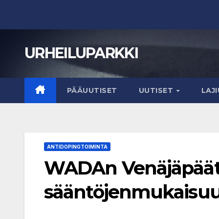
Skip
to
content
URHEILUPARKKI
PÄÄUUTISET
UUTISET
LAJ
ANTIDOPINGTOIMINTA
WADAn Venäjäpää
sääntöjenmukaisu