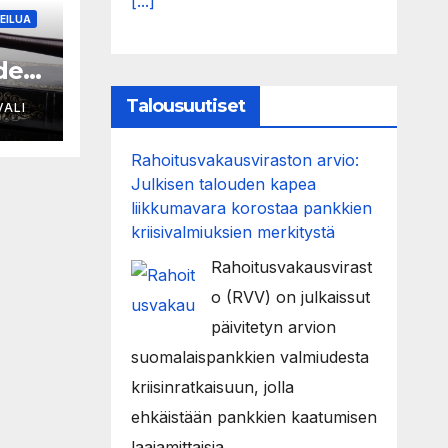
[...]
EILUA
den
Talousuutiset
ALI
omu
Rahoitusvakausviraston arvio:
Julkisen talouden kapea
liikkumavara korostaa pankkien
kriisivalmiuksien merkitystä
Rahoitusvakausvirast
o (RVV) on julkaissut
päivitetyn arvion
suomalaispankkien valmiudesta
kriisinratkaisuun, jolla
ehkäistään pankkien kaatumisen
laajamittaisia