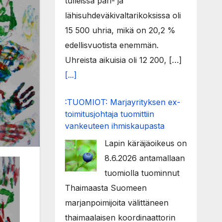
tulleissa pari- ja
lähisuhdeväkivaltarikoksissa oli
15 500 uhria, mikä on 20,2 %
edellisvuotista enemmän.
Uhreista aikuisia oli 12 200, […]
[...]
:TUOMIOT: Marjayrityksen ex-
toimitusjohtaja tuomittiin
vankeuteen ihmiskaupasta
Lapin käräjäoikeus on
8.6.2026 antamallaan
tuomiolla tuominnut
Thaimaasta Suomeen
marjanpoimijoita välittäneen
thaimaalaisen koordinaattorin