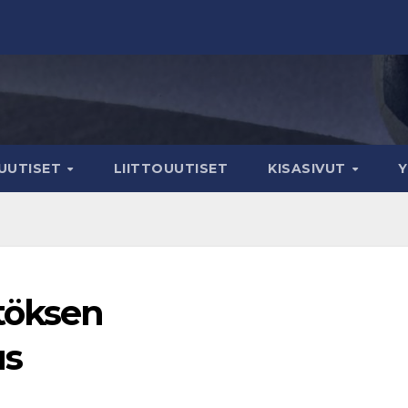
IUUTISET
LIITTOUUTISET
KISASIVUT
töksen
us