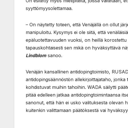
On esitetty myös mielipiteitä, joissa väitetään
syyttömyysolettamaa.
– On näytetty toteen, että Venäjällä on ollut järj
manipuloitu. Kysymys ei ole siitä, että venäläisiä
epäluotettavuuden vuoksi, on heillä korostettu
tapauskohtaisesti sen mikä on hyväksyttävä näyt
Lindblom
sanoo.
Venäjän kansallinen antidopingtoimisto, RUSAD
antidopingsäännöstön allekirjoittajataho, jonka 
kohdistuvat muihin tahoihin. WADA säilytti pää
pitää edelleen jatkaa antidopingtoimintaansa i
sanonut, että hän ei usko valituksesta olevan 
kuitenkin valittamaan päätöksestä vai hyväksy