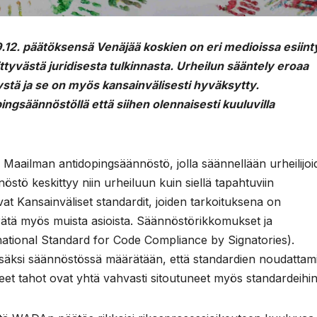
12. päätöksensä Venäjää koskien on eri medioissa esiint
iittyvästä juridisesta tulkinnasta. Urheilun sääntely eroaa
elystä ja se on myös kansainvälisesti hyväksytty.
ngsäännöstöllä että siihen olennaisesti kuuluvilla
n Maailman antidopingsäännöstö, jolla säännellään urheilijo
stö keskittyy niin urheiluun kuin siellä tapahtuviin
at Kansainväliset standardit, joiden tarkoituksena on
ätä myös muista asioista. Säännöstörikkomukset ja
national Standard for Code Compliance by Signatories).
Lisäksi säännöstössä määrätään, että standardien noudattam
neet tahot ovat yhtä vahvasti sitoutuneet myös standardeihin