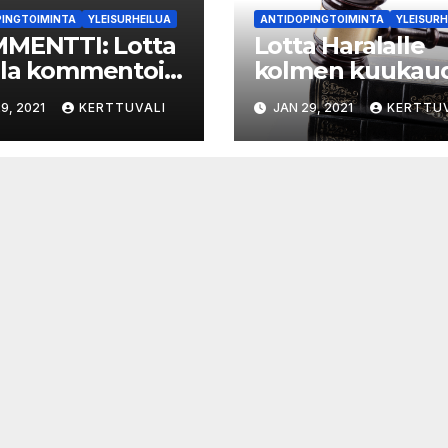
PINGTOIMINTA
YLEISURHEILUA
ANTIDOPINGTOIMINTA
YLEISURH
MENTTI: Lotta
Lotta Haralalle
ala kommentoi
kolmen kuukau
ng­
toimintakielto
9, 2021
KERTTUVALI
JAN 29, 2021
KERTTUV
komustaan
antidopingrikk
von, ettei
ksesta
kään urheilija
uisi kokemaan
 painajaista”