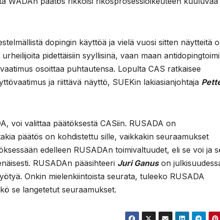
, että WADAn päätös rikkoisi rikosprosessioikeuteen kuuluvaa
estelmällistä dopingin käyttöä ja vielä vuosi sitten näytteitä 
 urheilijoita pidettäisiin syyllisinä, vaan maan antidopingtoi
 vaatimus osoittaa puhtautensa. Lopulta CAS ratkaisee
tövaatimus ja riittävä näyttö, SUEKin lakiasianjohtaja
Pette
A, voi valittaa päätöksestä CASiin. RUSADA on
takia päätös on kohdistettu sille, vaikkakin seuraamukset
töksessään edelleen RUSADAn toimivaltuudet, eli se voi ja 
tsenäisesti. RUSADAn pääsihteeri
Juri Ganus
on julkisuudess
hyötyä. Onkin mielenkiintoista seurata, tuleeko RUSADA
ykö se langetetut seuraamukset.