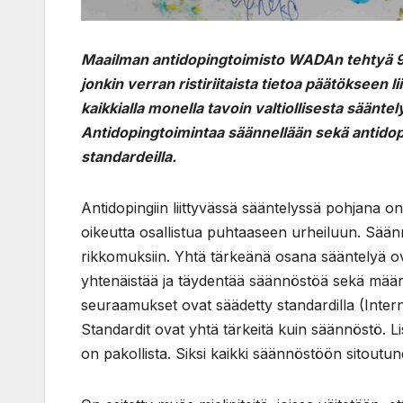
Maailman antidopingtoimisto WADAn tehtyä 9.
jonkin verran ristiriitaista tietoa päätökseen l
kaikkialla monella tavoin valtiollisesta säänt
Antidopingtoimintaa säännellään sekä antidopi
standardeilla.
Antidopingiin liittyvässä sääntelyssä pohjana o
oikeutta osallistua puhtaaseen urheiluun. Säännö
rikkomuksiin. Yhtä tärkeänä osana sääntelyä ov
yhtenäistää ja täydentää säännöstöä sekä määr
seuraamukset ovat säädetty standardilla (Inter
Standardit ovat yhtä tärkeitä kuin säännöstö. 
on pakollista. Siksi kaikki säännöstöön sitoutu