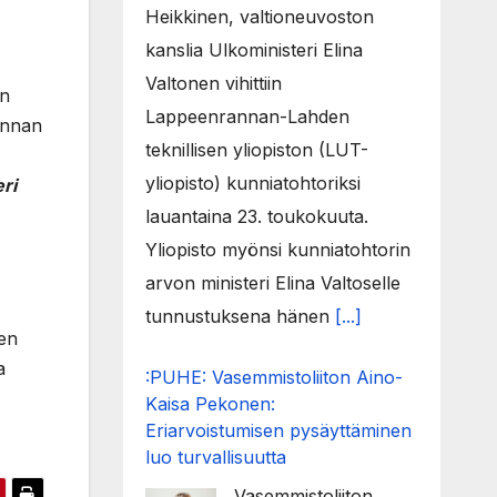
Heikkinen, valtioneuvoston
kanslia Ulkoministeri Elina
Valtonen vihittiin
on
Lappeenrannan-Lahden
minnan
teknillisen yliopiston (LUT-
yliopisto) kunniatohtoriksi
ri
lauantaina 23. toukokuuta.
Yliopisto myönsi kunniatohtorin
arvon ministeri Elina Valtoselle
tunnustuksena hänen
[...]
sen
a
:PUHE: Vasemmistoliiton Aino-
Kaisa Pekonen:
Eriarvoistumisen pysäyttäminen
luo turvallisuutta
Vasemmistoliiton