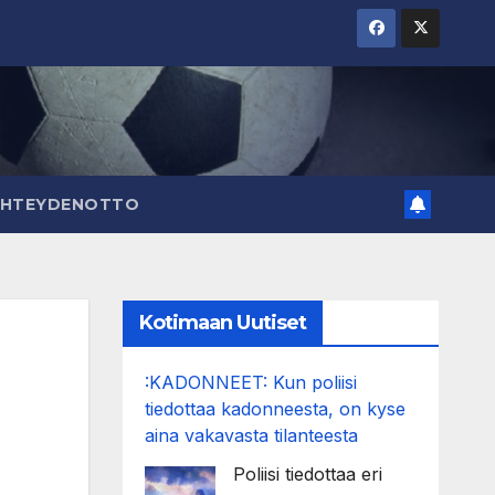
YHTEYDENOTTO
Kotimaan Uutiset
:KADONNEET: Kun poliisi
tiedottaa kadonneesta, on kyse
aina vakavasta tilanteesta
Poliisi tiedottaa eri