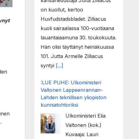
kansanedustaja Jutta Zilliacus
on kuollut, kertoo
Huvfudstadsbladet. Zilliacus
ynyt
kuoli sairaalassa 100-vuotiaana
lauantaiaamuna 30. toukokuuta.
Hän olisi täyttänyt heinäkuussa
101. Jutta Armelle Zilliacus
syntyi
[...]
iden
:LUE PUHE: Ulkoministeri
Valtonen Lappeenrannan-
Lahden teknillisen yliopiston
kunniatohtoriksi
inen
Ulkoministeri Elia
.
Valtonen (kok.)
Kuvaaja: Lauri