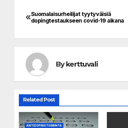
Suomalaisurheilijat tyytyväisiä
Post
dopingtestaukseen covid-19 aikana
navigation
By
kerttuvali
Related Post
ANTIDOPINGTOIMINTA