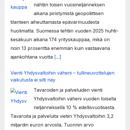
nähtiin toisen vuosineljänneksen
aikana piristymistä geopoliittisen
tilanteen aiheuttamasta epävarmuudesta
huolimatta. Suomessa tehtiin vuoden 2025 huhti–
kesäkuun aikana 174 yrityskauppaa, mikä on
noin 13 prosenttia enemmän kuin vastaavana
ajankohtana vuotta
[...]
Vienti Yhdysvaltoihin väheni – tullineuvottelujen
vaikutusta ei silti näy
Tavaroiden ja palveluiden vienti
Yhdysvaltoihin väheni vuoden toisella
neljänneksellä 10 % edellisvuotisesta.
Tavaroita ja palveluita vietiin Yhdysvaltoihin 3,2
miljardin euron arvosta. Tuonnin arvo