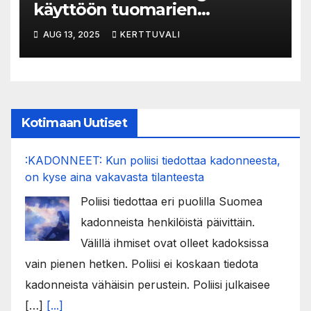
käyttöön tuomarien
hallikuulutukset otteluissa –
AUG 13, 2025
KERTTUVALI
järjestelmää testataan
harjoituskaudella
Kotimaan Uutiset
:KADONNEET: Kun poliisi tiedottaa kadonneesta,
on kyse aina vakavasta tilanteesta
Poliisi tiedottaa eri puolilla Suomea
kadonneista henkilöistä päivittäin.
Välillä ihmiset ovat olleet kadoksissa
vain pienen hetken. Poliisi ei koskaan tiedota
kadonneista vähäisin perustein. Poliisi julkaisee
[…]
[...]