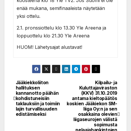
koosteena klo 18 Yle TV2. Jos Suomi ei ole
enää mukana, semifinaaleista näytetään
yksi ottelu.
2.1. pronssiottelu klo 13.30 Yle Areena ja
loppuottelu klo 21.30 Yle Areena
HUOM! Lähetysajat alustavat!
Jääkiekkoliiton
Kilpailu- ja
Post
hallituksen
Kuluttajaviraston
kannanotto päähän
(KKV) 31.10.2019
navigation
kohdistuneisiin
antama kieltopäätös
taklauksiin ja toimiin
koskien Jääkiekon SM-
lajin turvallisuuden
liiga Oy:n ja sen
edistämiseksi
osakkaina olevien
liigaseurojen välistä
sopimusta
pelaajahankintojen