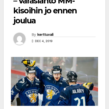
– varaslähtö MM-
kisoihin jo ennen
joulua
By
kerttuvali
DEC 4, 2019