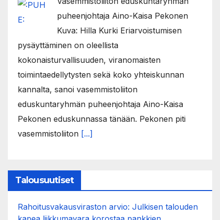
Vasemmistoliiton eduskuntaryhmän
puheenjohtaja Aino-Kaisa Pekonen
Kuva: Hilla Kurki Eriarvoistumisen
pysäyttäminen on oleellista
kokonaisturvallisuuden, viranomaisten
toimintaedellytysten sekä koko yhteiskunnan
kannalta, sanoi vasemmistoliiton
eduskuntaryhmän puheenjohtaja Aino-Kaisa
Pekonen eduskunnassa tänään. Pekonen piti
vasemmistoliiton
[...]
Talousuutiset
Rahoitusvakausviraston arvio: Julkisen talouden
kapea liikkumavara korostaa pankkien