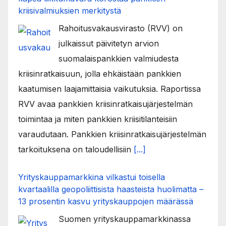
kriisivalmiuksien merkitystä
Rahoitusvakausvirasto (RVV) on
julkaissut päivitetyn arvion
suomalaispankkien valmiudesta
kriisinratkaisuun, jolla ehkäistään pankkien
kaatumisen laajamittaisia vaikutuksia. Raportissa
RVV avaa pankkien kriisinratkaisujärjestelmän
toimintaa ja miten pankkien kriisitilanteisiin
varaudutaan. Pankkien kriisinratkaisujärjestelmän
tarkoituksena on taloudellisiin
[...]
Yrityskauppamarkkina vilkastui toisella
kvartaalilla geopoliittisista haasteista huolimatta –
13 prosentin kasvu yrityskauppojen määrässä
Suomen yrityskauppamarkkinassa