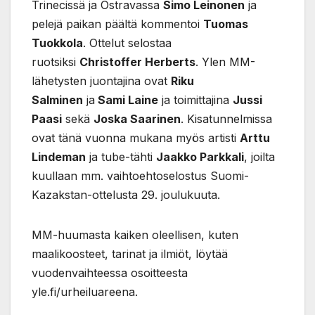
Trinecissä ja Ostravassa
Simo Leinonen
ja
pelejä paikan päältä kommentoi
Tuomas
Tuokkola
. Ottelut selostaa
ruotsiksi
Christoffer Herberts
. Ylen MM-
lähetysten juontajina ovat
Riku
Salminen
ja
Sami Laine
ja toimittajina
Jussi
Paasi
sekä
Joska Saarinen
. Kisatunnelmissa
ovat tänä vuonna mukana myös artisti
Arttu
Lindeman
ja tube-tähti
Jaakko Parkkali
, joilta
kuullaan mm. vaihtoehtoselostus Suomi-
Kazakstan-ottelusta 29. joulukuuta.
MM-huumasta kaiken oleellisen, kuten
maalikoosteet, tarinat ja ilmiöt, löytää
vuodenvaihteessa osoitteesta
yle.fi/urheiluareena.