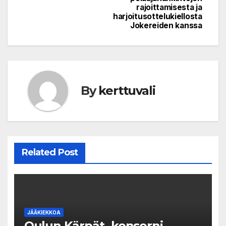
rajoittamisesta ja
harjoitusottelukiellosta
Jokereiden kanssa
By
kerttuvali
Related Post
JÄÄKIEKKOA
Oulun Kärpät -konserni