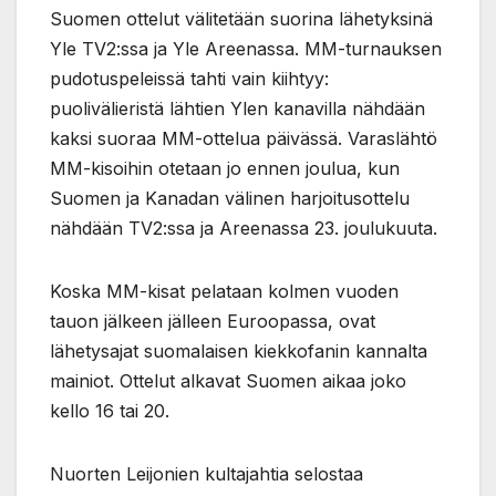
Suomen ottelut välitetään suorina lähetyksinä
Yle TV2:ssa ja Yle Areenassa. MM-turnauksen
pudotuspeleissä tahti vain kiihtyy:
puolivälieristä lähtien Ylen kanavilla nähdään
kaksi suoraa MM-ottelua päivässä. Varaslähtö
MM-kisoihin otetaan jo ennen joulua, kun
Suomen ja Kanadan välinen harjoitusottelu
nähdään TV2:ssa ja Areenassa 23. joulukuuta.
Koska MM-kisat pelataan kolmen vuoden
tauon jälkeen jälleen Euroopassa, ovat
lähetysajat suomalaisen kiekkofanin kannalta
mainiot. Ottelut alkavat Suomen aikaa joko
kello 16 tai 20.
Nuorten Leijonien kultajahtia selostaa