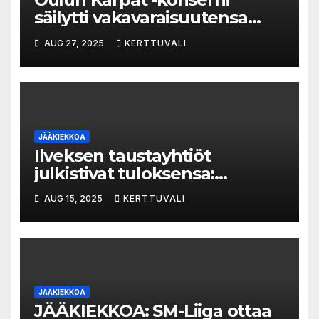
säilytti vakavaraisuutensa
vaikeallakin kaudella
AUG 27, 2025
KERTTUVALI
JÄÄKIEKKOA
Ilveksen taustayhtiöt
julkistivat tuloksensa:
jääkiekossa tappiota,
AUG 15, 2025
KERTTUVALI
jalkapallossa voittoa
JÄÄKIEKKOA
JÄÄKIEKKOA: SM-Liiga ottaa