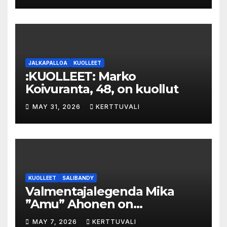
val­luk­ses­ta – syyte mak­su­vä­li­
ne­pe­tok­ses­ta hy­lät­tiin
JALKAPALLOA
KUOLLEET
:KUOLLEET: Marko
Koivuranta, 48, on kuollut
MAY 31, 2026
KERTTUVALI
KUOLLEET
SALIBANDY
Valmentajalegenda Mika
”Amu” Ahonen on
menehtynyt
MAY 7, 2026
KERTTUVALI