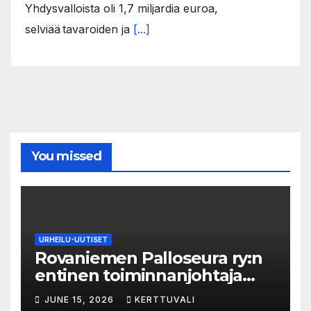
Yhdysvalloista oli 1,7 miljardia euroa,
selviää tavaroiden ja
[...]
You missed
URHEILU-UUTISET
Rovaniemen Palloseura ry:n
entinen toiminnanjohtaja
tuo­mit­tiin neljän kuu­kau­den
JUNE 15, 2026
KERTTUVALI
eh­dol­li­seen van­keu­teen ka­