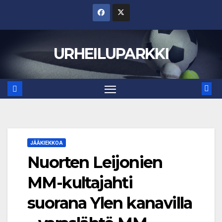
Skip
to
content
URHEILUPARKKI
JÄÄKIEKKOA
Nuorten Leijonien
MM-kultajahti
suorana Ylen kanavilla