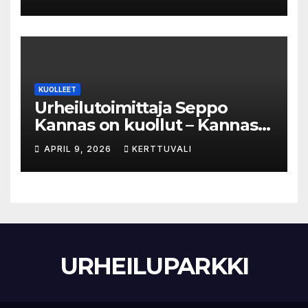
KUOLLEET
Urheilutoimittaja Seppo
Kannas on kuollut – Kannas
oli kuollessaan 92-vuotias
APRIL 9, 2026
KERTTUVALI
URHEILUPARKKI