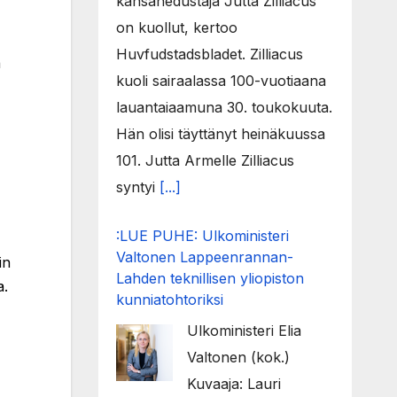
kansanedustaja Jutta Zilliacus
on kuollut, kertoo
Huvfudstadsbladet. Zilliacus
ä
kuoli sairaalassa 100-vuotiaana
lauantaiaamuna 30. toukokuuta.
Hän olisi täyttänyt heinäkuussa
101. Jutta Armelle Zilliacus
syntyi
[...]
:LUE PUHE: Ulkoministeri
Valtonen Lappeenrannan-
in
Lahden teknillisen yliopiston
a.
kunniatohtoriksi
Ulkoministeri Elia
Valtonen (kok.)
Kuvaaja: Lauri