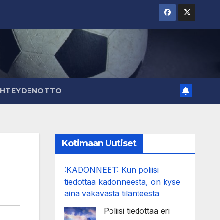
YHTEYDENOTTO
Kotimaan Uutiset
:KADONNEET: Kun poliisi
tiedottaa kadonneesta, on kyse
aina vakavasta tilanteesta
Poliisi tiedottaa eri