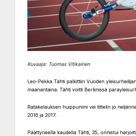
Kuvaaja: Tuomas Vitikainen
Leo-Pekka Tähti palkittiin Vuoden yleisurheilij
maanantaina. Tähti voitti Berliinissä parayleis
Ratakelauksen huippunimi vei tittelin jo neljänn
2016 ja 2017.
Päättyneellä kaudella Tähti, 35, onnistui harjoitt