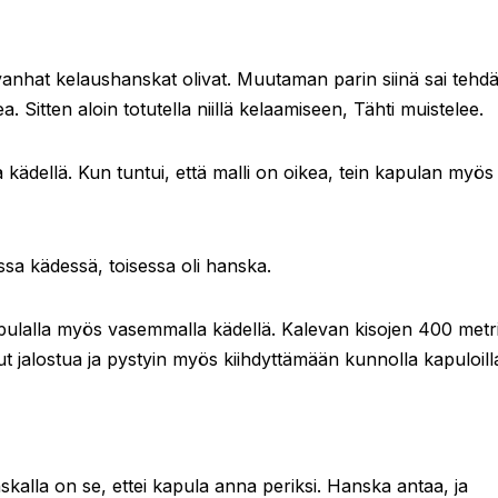
 vanhat kelaushanskat olivat. Muutaman parin siinä sai tehd
 Sitten aloin totutella niillä kelaamiseen, Tähti muistelee.
a kädellä. Kun tuntui, että malli on oikea, tein kapulan myös
ssa kädessä, toisessa oli hanska.
apulalla myös vasemmalla kädellä. Kalevan kisojen 400 metr
ut jalostua ja pystyin myös kiihdyttämään kunnolla kapuloill
alla on se, ettei kapula anna periksi. Hanska antaa, ja