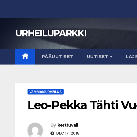
Skip
to
content
URHEILUPARKKI
PÄÄUUTISET
UUTISET
LAJ
VAMMAISURHEILUA
Leo-Pekka Tähti Vuo
By
kerttuvali
DEC 17, 2018