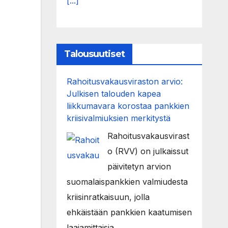
[...]
Talousuutiset
Rahoitusvakausviraston arvio:
Julkisen talouden kapea
liikkumavara korostaa pankkien
kriisivalmiuksien merkitystä
Rahoitusvakausvirast
o (RVV) on julkaissut
päivitetyn arvion
suomalaispankkien valmiudesta
kriisinratkaisuun, jolla
ehkäistään pankkien kaatumisen
laajamittaisia