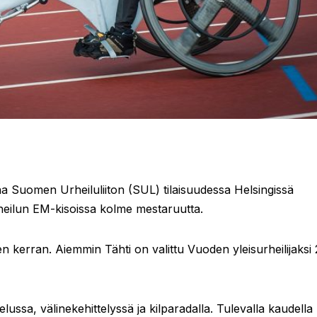
ana Suomen Urheiluliiton (SUL) tilaisuudessa Helsingissä
urheilun EM-kisoissa kolme mestaruutta.
en kerran. Aiemmin Tähti on valittu Vuoden yleisurheilijaksi 
elussa, välinekehittelyssä ja kilparadalla. Tulevalla kaudella