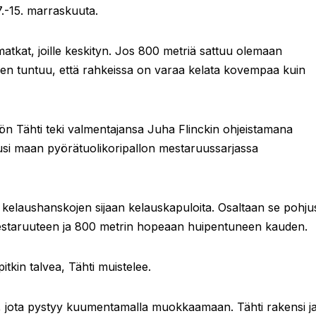
.-15. marraskuuta.
atkat, joille keskityn. Jos 800 metriä sattuu olemaan
een tuntuu, että rahkeissa on varaa kelata kovempaa kuin
ön Tähti teki valmentajansa Juha Flinckin ohjeistamana
ukausi maan pyörätuolikoripallon mestaruussarjassa
 kelaushanskojen sijaan kelauskapuloita. Osaltaan se pohjus
mestaruuteen ja 800 metrin hopeaan huipentuneen kauden.
 pitkin talvea, Tähti muistelee.
, jota pystyy kuumentamalla muokkaamaan. Tähti rakensi j