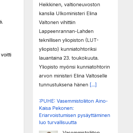
Heikkinen, valtioneuvoston
kanslia Ulkoministeri Elina
ä.
Valtonen vihittiin
Lappeenrannan-Lahden
teknillisen yliopiston (LUT-
yliopisto) kunniatohtoriksi
voitti
lauantaina 23. toukokuuta.
Yliopisto myönsi kunniatohtorin
arvon ministeri Elina Valtoselle
tunnustuksena hänen
[...]
:PUHE: Vasemmistoliiton Aino-
Kaisa Pekonen:
Eriarvoistumisen pysäyttäminen
luo turvallisuutta
Vasemmistoliiton