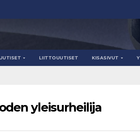
IUUTISET
LIITTOUUTISET
KISASIVUT
den yleisurheilija