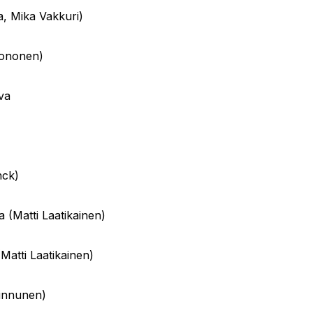
a, Mika Vakkuri)
Kononen)
eva
nck)
 (Matti Laatikainen)
Matti Laatikainen)
Kinnunen)