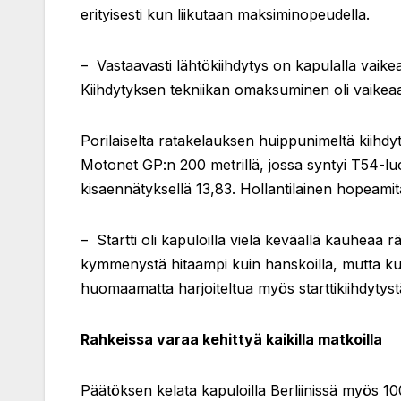
erityisesti kun liikutaan maksiminopeudella.
– Vastaavasti lähtökiihdytys on kapulalla vaike
Kiihdytyksen tekniikan omaksuminen oli vaikeaa
Porilaiselta ratakelauksen huippunimeltä kiihdy
Motonet GP:n 200 metrillä, jossa syntyi T54-luo
kisaennätyksellä 13,83. Hollantilainen hopeamit
– Startti oli kapuloilla vielä keväällä kauheaa 
kymmenystä hitaampi kuin hanskoilla, mutta kun t
huomaamatta harjoiteltua myös starttikiihdytyst
Rahkeissa varaa kehittyä kaikilla matkoilla
Päätöksen kelata kapuloilla Berliinissä myös 100