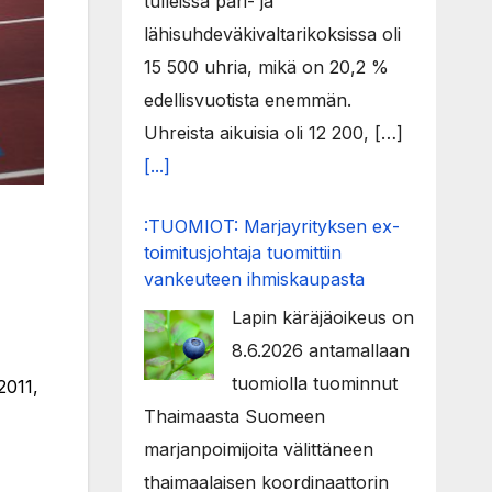
tulleissa pari- ja
lähisuhdeväkivaltarikoksissa oli
15 500 uhria, mikä on 20,2 %
edellisvuotista enemmän.
Uhreista aikuisia oli 12 200, […]
[...]
:TUOMIOT: Marjayrityksen ex-
toimitusjohtaja tuomittiin
vankeuteen ihmiskaupasta
Lapin käräjäoikeus on
8.6.2026 antamallaan
tuomiolla tuominnut
2011,
Thaimaasta Suomeen
marjanpoimijoita välittäneen
thaimaalaisen koordinaattorin