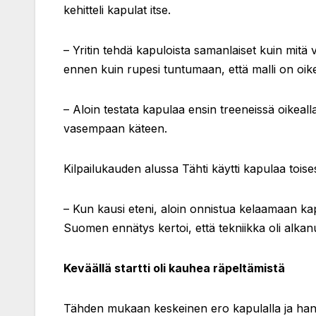
kehitteli kapulat itse.
– Yritin tehdä kapuloista samanlaiset kuin mitä
ennen kuin rupesi tuntumaan, että malli on oikea.
– Aloin testata kapulaa ensin treeneissä oikeall
vasempaan käteen.
Kilpailukauden alussa Tähti käytti kapulaa toise
– Kun kausi eteni, aloin onnistua kelaamaan k
Suomen ennätys kertoi, että tekniikka oli alkan
Keväällä startti oli kauhea räpeltämistä
Tähden mukaan keskeinen ero kapulalla ja hansk