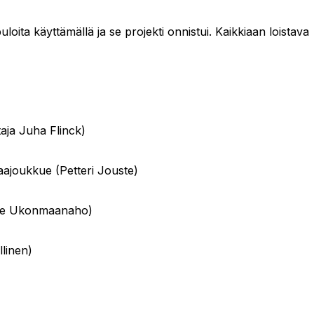
uloita käyttämällä ja se projekti onnistui. Kaikkiaan loistava
taja Juha Flinck)
aajoukkue (Petteri Jouste)
nne Ukonmaanaho)
linen)