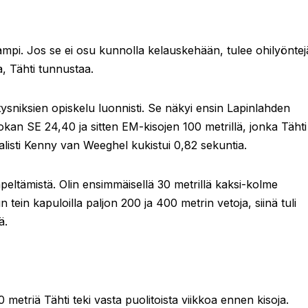
ampi. Jos se ei osu kunnolla kelauskehään, tulee ohilyöntej
, Tähti tunnustaa.
tysniksien opiskelu luonnisti. Se näkyi ensin Lapinlahden
kan SE 24,40 ja sitten EM-kisojen 100 metrillä, jonka Tähti 
alisti Kenny van Weeghel kukistui 0,82 sekuntia.
räpeltämistä. Olin ensimmäisellä 30 metrillä kaksi-kolme
ein kapuloilla paljon 200 ja 400 metrin vetoja, siinä tuli
ä.
 metriä Tähti teki vasta puolitoista viikkoa ennen kisoja.