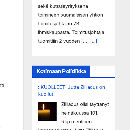
sekä kutsujayrityksenä
toimineen suomalaisen yhtiön
toimitusjohtajan 78
ihmiskaupasta. Toimitusjohtaja
tuomittiin 2 vuoden […]
[...]
Kotimaan Politiikka
ti
: KUOLLEET: Jutta Zilliacus on
kuollut
Zilliacus olisi täyttänyt
heinäkuussa 101.
Rkp:n entinen
a