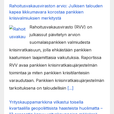
Rahoitusvakausviraston arvio: Julkisen talouden
kapea liikkumavara korostaa pankkien
kriisivalmiuksien merkitystä
Rahoitusvakausvirasto (RVV) on
julkaissut päivitetyn arvion
suomalaispankkien valmiudesta
kriisinratkaisuun, jolla ehkäistään pankkien
kaatumisen laajamittaisia vaikutuksia. Raportissa
RVV avaa pankkien kriisinratkaisujärjestelmän
toimintaa ja miten pankkien kriisitilanteisiin
varaudutaan. Pankkien kriisinratkaisujärjestelmän
tarkoituksena on taloudellisiin
[...]
Yrityskauppamarkkina vilkastui toisella
kvartaalilla geopoliittisista haasteista huolimatta –