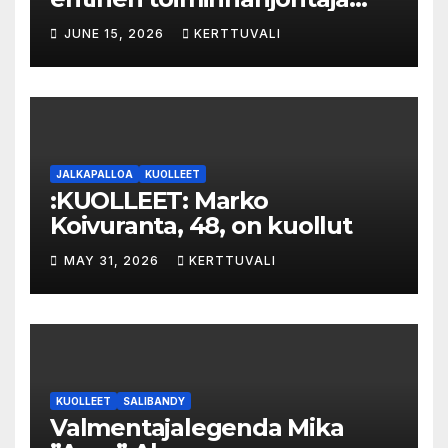
tuo­mit­tiin neljän kuu­kau­den
JUNE 15, 2026
KERTTUVALI
eh­dol­li­seen van­keu­teen ka­
val­luk­ses­ta – syyte mak­su­vä­li­
ne­pe­tok­ses­ta hy­lät­tiin
JALKAPALLOA
KUOLLEET
:KUOLLEET: Marko
Koivuranta, 48, on kuollut
MAY 31, 2026
KERTTUVALI
KUOLLEET
SALIBANDY
Valmentajalegenda Mika