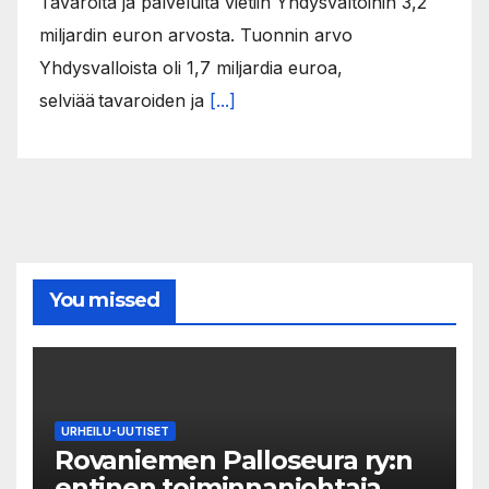
Tavaroita ja palveluita vietiin Yhdysvaltoihin 3,2
miljardin euron arvosta. Tuonnin arvo
Yhdysvalloista oli 1,7 miljardia euroa,
selviää tavaroiden ja
[...]
You missed
URHEILU-UUTISET
Rovaniemen Palloseura ry:n
entinen toiminnanjohtaja