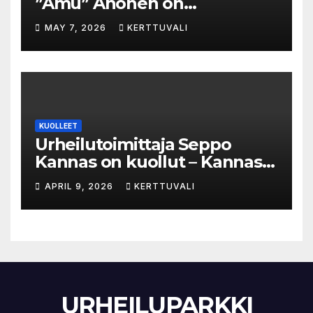
”Amu” Ahonen on
menehtynyt
MAY 7, 2026
KERTTUVALI
KUOLLEET
Urheilutoimittaja Seppo
Kannas on kuollut – Kannas
oli kuollessaan 92-vuotias
APRIL 9, 2026
KERTTUVALI
URHEILUPARKKI