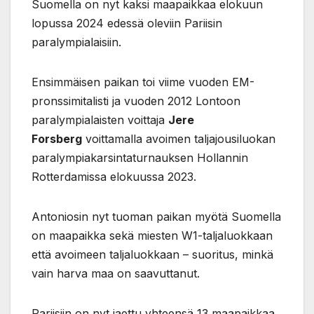
Suomella on nyt kaksi maapaikkaa elokuun
lopussa 2024 edessä oleviin Pariisin
paralympialaisiin.
Ensimmäisen paikan toi viime vuoden EM-
pronssimitalisti ja vuoden 2012 Lontoon
paralympialaisten voittaja
Jere
Forsberg
voittamalla avoimen taljajousiluokan
paralympiakarsintaturnauksen Hollannin
Rotterdamissa elokuussa 2023.
Antoniosin nyt tuoman paikan myötä Suomella
on maapaikka sekä miesten W1-taljaluokkaan
että avoimeen taljaluokkaan – suoritus, minkä
vain harva maa on saavuttanut.
Pariisiin on nyt jaettu yhteensä 13 maapaikkaa