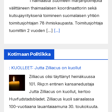
Thaimaasta Suomeen marjanpoimijoita
välittäneen thaimaalaisen koordinaattorin sekä
kutsujayrityksenä toimineen suomalaisen yhtiön
toimitusjohtajan 78 ihmiskaupasta. Toimitusjohtaja
tuomittiin 2 vuoden […]
[...]
Kotimaan Politiikka
: KUOLLEET: Jutta Zilliacus on kuollut
Zilliacus olisi täyttänyt heinäkuussa
101. Rkp:n entinen kansanedustaja
Jutta Zilliacus on kuollut, kertoo
Huvfudstadsbladet. Zilliacus kuoli sairaalassa
100-vuotiaana lauantaiaamuna 30. toukokuuta.