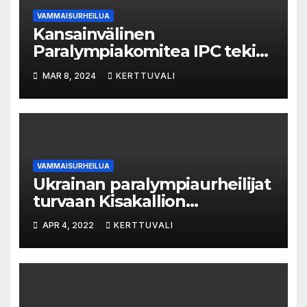
VAMMAISURHEILUA
Kansainvälinen
Paralympiakomitea IPC teki
vihdoin päätöksen
MAR 8, 2024
KERTTUVALI
neutraaleista urheilijoista
VAMMAISURHEILUA
Ukrainan paralympiaurheilijat
turvaan Kisakallion
Urheiluopistolle
APR 4, 2022
KERTTUVALI