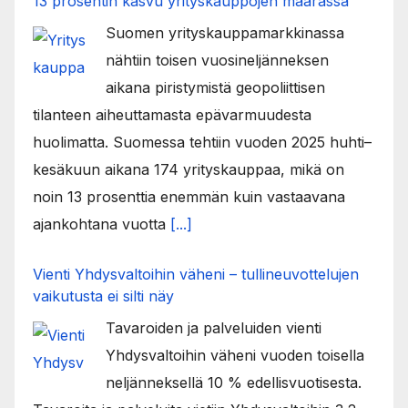
13 prosentin kasvu yrityskauppojen määrässä
Suomen yrityskauppamarkkinassa
nähtiin toisen vuosineljänneksen
aikana piristymistä geopoliittisen
tilanteen aiheuttamasta epävarmuudesta
huolimatta. Suomessa tehtiin vuoden 2025 huhti–
kesäkuun aikana 174 yrityskauppaa, mikä on
noin 13 prosenttia enemmän kuin vastaavana
ajankohtana vuotta
[...]
Vienti Yhdysvaltoihin väheni – tullineuvottelujen
vaikutusta ei silti näy
Tavaroiden ja palveluiden vienti
Yhdysvaltoihin väheni vuoden toisella
neljänneksellä 10 % edellisvuotisesta.