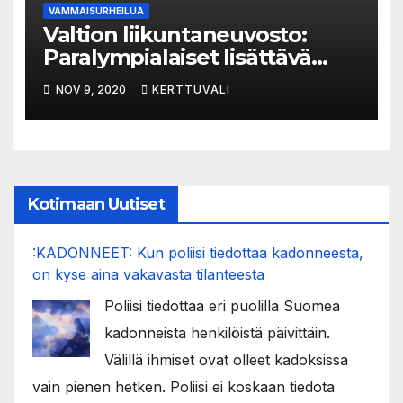
VAMMAISURHEILUA
Valtion liikuntaneuvosto:
Paralympialaiset lisättävä
yhteiskunnallisesti
NOV 9, 2020
KERTTUVALI
merkittävien tapahtumien
listaan
Kotimaan Uutiset
:KADONNEET: Kun poliisi tiedottaa kadonneesta,
on kyse aina vakavasta tilanteesta
Poliisi tiedottaa eri puolilla Suomea
kadonneista henkilöistä päivittäin.
Välillä ihmiset ovat olleet kadoksissa
vain pienen hetken. Poliisi ei koskaan tiedota