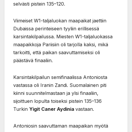
selvästi pistein 135–120.
Viimeiset W1-taljaluokan maapaikat jaettiin
Dubaissa perinteiseen tyyliin erillisessä
karsintakilpailussa. Miesten W1-taljaluokassa
maapaikkoja Pariisiin oli tarjolla kaksi, mikä
tarkoitti, että paikan saavuttamiseksi oli
päästävä finaaliin.
Karsintakilpailun semifinaalissa Antoniosta
vastassa oli Iranin Zandi. Suomalainen piti
kiinni suunnitelmastaan ja ylsi finaaliin,
sijoittuen lopulta toiseksi pistein 135–136
Turkin
Yigit Caner Aydinia
vastaan.
Antoniosin saavuttaman maapaikan myötä