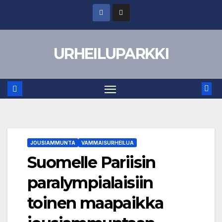
Skip
to
content
URHEILUPARKKI
JOUSIAMMUNTA
VAMMAISURHEILUA
Suomelle Pariisin
paralympialaisiin
toinen maapaikka