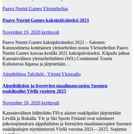
Paavo Nurmi Games
Yleisurheilua
Paavo Nurmi Games kaksipäiväiseksi 2021
November 19, 2020
kerttuvali
Paavo Nurmi Games kaksipäiväiseksi 2021 – Salonen:
Kannustimena kotimaisen yleisurheilun nousu Yleisurheilun Paavo
Nurmi Games kasvaa kesällä 2021 kaksipäiväiseksi. Kilpailu jatkaa
Kansainvälisen yleisurheiluliiton (WA) Continental Tourin
Kultaisessa liigassa ja järjestetään…
Alppihiihtoa
Talvilajit - Yleistä
Yleisradio
Alppihiihdon ja freestylen maailmancupien Suomen
osakilpailut Ylellä vuoteen 2025
November 18, 2020
kerttuvali
Kansainvälisen hiihtoliitto FIS:n alaiset osakilpailut järjestetään
Levillä ja Rukalla. Yle ja Ski Sports Finland ovat solmineet
jatkosopimuksen alppihiihdon ja freestylen maailmancupien Suomen
osakilpailujen näyttämisestä Ylellä vuosina 2021—2025. Sopimus