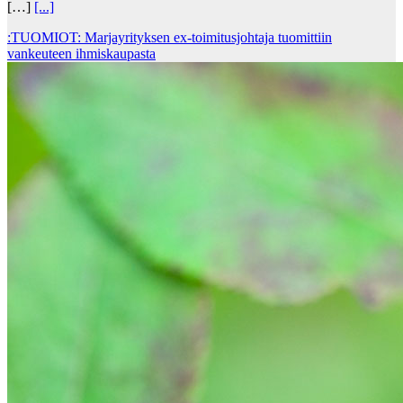
[…]
[...]
:TUOMIOT: Marjayrityksen ex-toimitusjohtaja tuomittiin
vankeuteen ihmiskaupasta