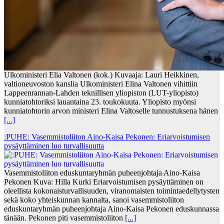
Ulkoministeri Elia Valtonen (kok.) Kuvaaja: Lauri Heikkinen,
valtioneuvoston kanslia Ulkoministeri Elina Valtonen vihittiin
Lappeenrannan-Lahden teknillisen yliopiston (LUT-yliopisto)
kunniatohtoriksi lauantaina 23. toukokuuta. Yliopisto myönsi
kunniatohtorin arvon ministeri Elina Valtoselle tunnustuksena hänen
[...]
:PUHE: Vasemmistoliiton Aino-Kaisa Pekonen: Eriarvoistumisen
pysäyttäminen luo turvallisuutta
Vasemmistoliiton eduskuntaryhmän puheenjohtaja Aino-Kaisa
Pekonen Kuva: Hilla Kurki Eriarvoistumisen pysäyttäminen on
oleellista kokonaisturvallisuuden, viranomaisten toimintaedellytysten
sekä koko yhteiskunnan kannalta, sanoi vasemmistoliiton
eduskuntaryhmän puheenjohtaja Aino-Kaisa Pekonen eduskunnassa
tänään. Pekonen piti vasemmistoliiton
[...]