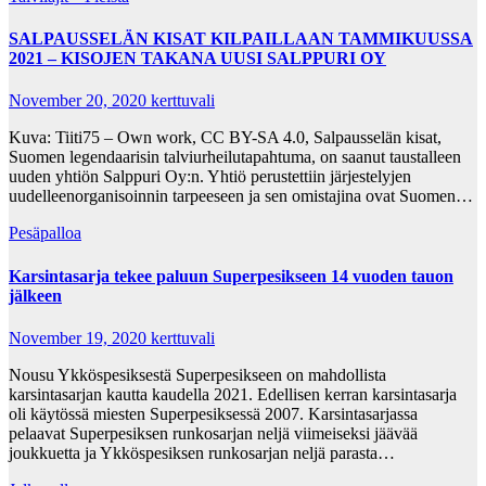
SALPAUSSELÄN KISAT KILPAILLAAN TAMMIKUUSSA
2021 – KISOJEN TAKANA UUSI SALPPURI OY
November 20, 2020
kerttuvali
Kuva: Tiiti75 – Own work, CC BY-SA 4.0, Salpausselän kisat,
Suomen legendaarisin talviurheilutapahtuma, on saanut taustalleen
uuden yhtiön Salppuri Oy:n. Yhtiö perustettiin järjestelyjen
uudelleenorganisoinnin tarpeeseen ja sen omistajina ovat Suomen…
Pesäpalloa
Karsintasarja tekee paluun Superpesikseen 14 vuoden tauon
jälkeen
November 19, 2020
kerttuvali
Nousu Ykköspesiksestä Superpesikseen on mahdollista
karsintasarjan kautta kaudella 2021. Edellisen kerran karsintasarja
oli käytössä miesten Superpesiksessä 2007. Karsintasarjassa
pelaavat Superpesiksen runkosarjan neljä viimeiseksi jäävää
joukkuetta ja Ykköspesiksen runkosarjan neljä parasta…