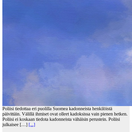
Poliisi tiedottaa eri puolilla Suomea kadonneista henkilöistä
päivittäin. Välillä ihmiset ovat olleet kadoksissa vain pienen hetken.
Poliisi ei koskaan tiedota kadonneista vähäisin perustein. Poliisi
julkaisee […]
[...]