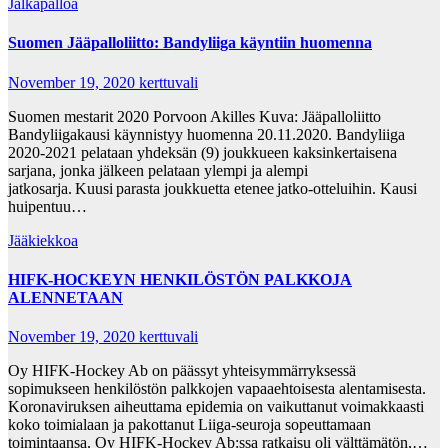
Jalkapalloa
Suomen Jääpalloliitto: Bandyliiga käyntiin huomenna
November 19, 2020
kerttuvali
Suomen mestarit 2020 Porvoon Akilles Kuva: Jääpalloliitto
Bandyliigakausi käynnistyy huomenna 20.11.2020. Bandyliiga
2020-2021 pelataan yhdeksän (9) joukkueen kaksinkertaisena
sarjana, jonka jälkeen pelataan ylempi ja alempi
jatkosarja. Kuusi parasta joukkuetta etenee jatko-otteluihin. Kausi
huipentuu…
Jääkiekkoa
HIFK-HOCKEYN HENKILÖSTÖN PALKKOJA
ALENNETAAN
November 19, 2020
kerttuvali
Oy HIFK-Hockey Ab on päässyt yhteisymmärryksessä
sopimukseen henkilöstön palkkojen vapaaehtoisesta alentamisesta.
Koronaviruksen aiheuttama epidemia on vaikuttanut voimakkaasti
koko toimialaan ja pakottanut Liiga-seuroja sopeuttamaan
toimintaansa. Oy HIFK-Hockey Ab:ssa ratkaisu oli välttämätön,…