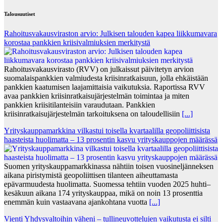
Talousuutiset
Rahoitusvakausviraston arvio: Julkisen talouden kapea liikkumavara
korostaa pankkien kriisivalmiuksien merkitystä
Rahoitusvakausvirasto (RVV) on julkaissut päivitetyn arvion
suomalaispankkien valmiudesta kriisinratkaisuun, jolla ehkäistään
pankkien kaatumisen laajamittaisia vaikutuksia. Raportissa RVV
avaa pankkien kriisinratkaisujärjestelmän toimintaa ja miten
pankkien kriisitilanteisiin varaudutaan. Pankkien
kriisinratkaisujärjestelmän tarkoituksena on taloudellisiin
[...]
Yrityskauppamarkkina vilkastui toisella kvartaalilla geopoliittisista
haasteista huolimatta – 13 prosentin kasvu yrityskauppojen määrässä
Suomen yrityskauppamarkkinassa nähtiin toisen vuosineljänneksen
aikana piristymistä geopoliittisen tilanteen aiheuttamasta
epävarmuudesta huolimatta. Suomessa tehtiin vuoden 2025 huhti–
kesäkuun aikana 174 yrityskauppaa, mikä on noin 13 prosenttia
enemmän kuin vastaavana ajankohtana vuotta
[...]
Vienti Yhdysvaltoihin väheni – tullineuvottelujen vaikutusta ei silti