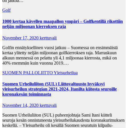
on jatkoa…
Golf
1000 kertaa kävellen maapallon ympäri – Golfkentillä rikottiin
neljän miljoonan kierroksen raja
November 17, 2020
kerttuvali
Golfin ennätyksellinen vuosi jatkuu – Suomessa on ensimmäistä
kertaa ylitetty neljän miljoonan golfkierroksen raja. Marraskuun
alkuun mennessä on pelattu yli 4,1 miljoonaa kierrosta, mikä on
40% enemmän kuin vuonna 2019.…
SUOMEN PALLOLIITTO
Yleisurheilua
Suomen Urheiluliiton (SUL) Liittovaltuusto hyväksyi
yleisurheilun strategian 2021-2024, Itanilta kiitosta seuroille
koronakesän toiminnasta
November 14, 2020
kerttuvali
Suomen Urheiluliiton (SUL) puheenjohtaja Sami Itani kiitteli
seuroja kesän onnistuneesta yleisurheilukaudesta koronakurimuksen
keskellä. – Yleisurheilu oli kesällä Suomen seuratuin kilpailu-