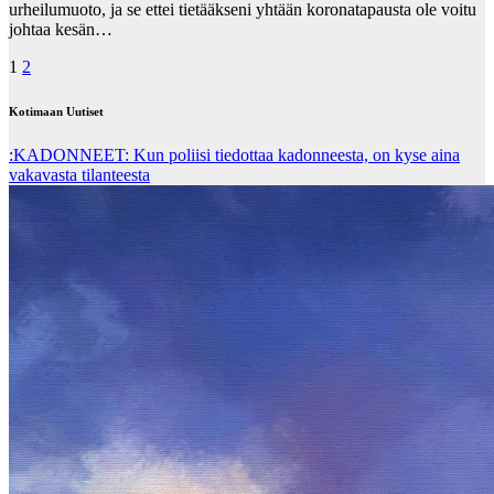
urheilumuoto, ja se ettei tietääkseni yhtään koronatapausta ole voitu
johtaa kesän…
Posts
1
2
pagination
Kotimaan Uutiset
:KADONNEET: Kun poliisi tiedottaa kadonneesta, on kyse aina
vakavasta tilanteesta