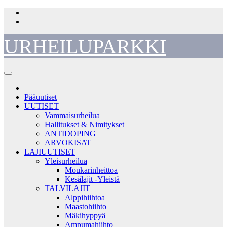
Skip
to
content
URHEILUPARKKI
Pääuutiset
UUTISET
Vammaisurheilua
Hallitukset & Nimitykset
ANTIDOPING
ARVOKISAT
LAJIUUTISET
Yleisurheilua
Moukarinheittoa
Kesälajit -Yleistä
TALVILAJIT
Alppihiihtoa
Maastohiihto
Mäkihyppyä
Ampumahiihto