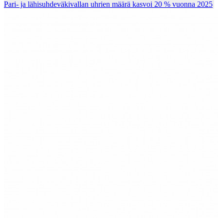
Pari- ja lähisuhdeväkivallan uhrien määrä kasvoi 20 % vuonna 2025