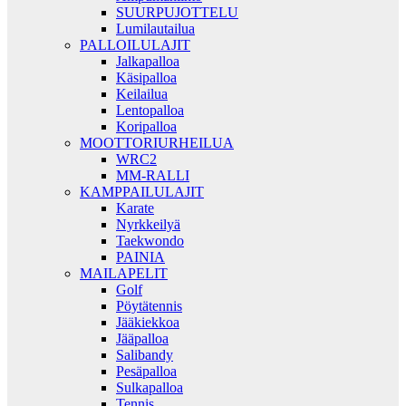
SUURPUJOTTELU
Lumilautailua
PALLOILULAJIT
Jalkapalloa
Käsipalloa
Keilailua
Lentopalloa
Koripalloa
MOOTTORIURHEILUA
WRC2
MM-RALLI
KAMPPAILULAJIT
Karate
Nyrkkeilyä
Taekwondo
PAINIA
MAILAPELIT
Golf
Pöytätennis
Jääkiekkoa
Jääpalloa
Salibandy
Pesäpalloa
Sulkapalloa
Tennis