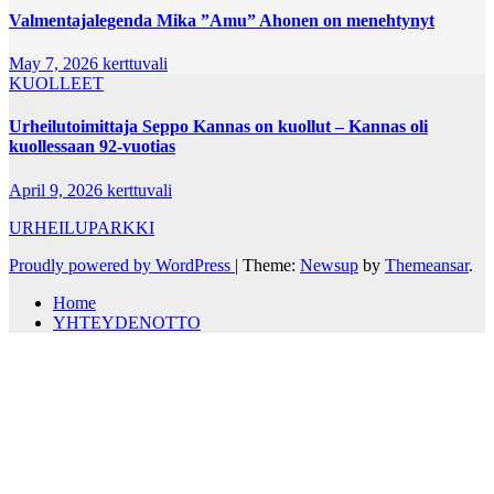
Valmentajalegenda Mika ”Amu” Ahonen on menehtynyt
May 7, 2026
kerttuvali
KUOLLEET
Urheilutoimittaja Seppo Kannas on kuollut – Kannas oli
kuollessaan 92-vuotias
April 9, 2026
kerttuvali
URHEILUPARKKI
Proudly powered by WordPress
|
Theme:
Newsup
by
Themeansar
.
Home
YHTEYDENOTTO