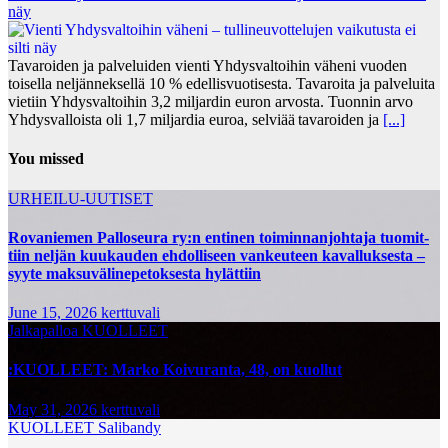
näy
Tavaroiden ja palveluiden vienti Yhdysvaltoihin väheni vuoden
toisella neljänneksellä 10 % edellisvuotisesta. Tavaroita ja palveluita
vietiin Yhdysvaltoihin 3,2 miljardin euron arvosta. Tuonnin arvo
Yhdysvalloista oli 1,7 miljardia euroa, selviää tavaroiden ja
[...]
You missed
URHEILU-UUTISET
Rovaniemen Palloseura ry:n entinen toiminnanjohtaja tuo­mit­
tiin neljän kuu­kau­den eh­dol­li­seen van­keu­teen ka­val­luk­ses­ta –
syyte mak­su­vä­li­ne­pe­tok­ses­ta hy­lät­tiin
June 15, 2026
kerttuvali
Jalkapalloa
KUOLLEET
:KUOLLEET: Marko Koivuranta, 48, on kuollut
May 31, 2026
kerttuvali
KUOLLEET
Salibandy