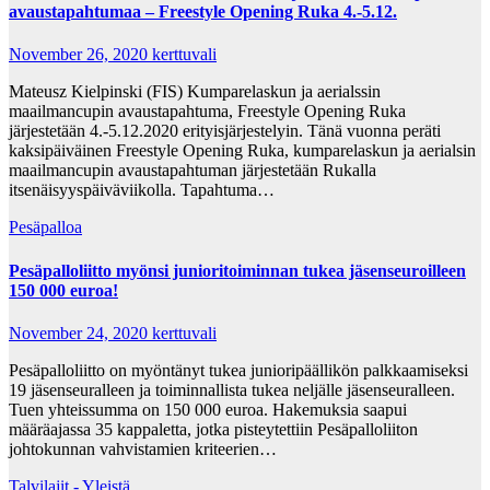
avaustapahtumaa – Freestyle Opening Ruka 4.-5.12.
November 26, 2020
kerttuvali
Mateusz Kielpinski (FIS) Kumparelaskun ja aerialssin
maailmancupin avaustapahtuma, Freestyle Opening Ruka
järjestetään 4.-5.12.2020 erityisjärjestelyin. Tänä vuonna peräti
kaksipäiväinen Freestyle Opening Ruka, kumparelaskun ja aerialsin
maailmancupin avaustapahtuman järjestetään Rukalla
itsenäisyyspäiväviikolla. Tapahtuma…
Pesäpalloa
Pesäpalloliitto myönsi junioritoiminnan tukea jäsenseuroilleen
150 000 euroa!
November 24, 2020
kerttuvali
Pesäpalloliitto on myöntänyt tukea junioripäällikön palkkaamiseksi
19 jäsenseuralleen ja toiminnallista tukea neljälle jäsenseuralleen.
Tuen yhteissumma on 150 000 euroa. Hakemuksia saapui
määräajassa 35 kappaletta, jotka pisteytettiin Pesäpalloliiton
johtokunnan vahvistamien kriteerien…
Talvilajit - Yleistä