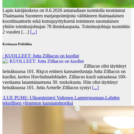
Lapin käräjäoikeus on 8.6.2026 antamallaan tuomiolla tuominnut
Thaimaasta Suomeen marjanpoimijoita välittäneen thaimaalaisen
koordinaattorin sekä kutsujayrityksenä toimineen suomalaisen
yhtiön toimitusjohtajan 78 ihmiskaupasta. Toimitusjohtaja tuomittiin
2 vuoden […]
[...]
Kotimaan Politiikka
: KUOLLEET: Jutta Zilliacus on kuollut
Zilliacus olisi täyttänyt
heinäkuussa 101. Rkp:n entinen kansanedustaja Jutta Zilliacus on
kuollut, kertoo Huvfudstadsbladet. Zilliacus kuoli sairaalassa 100-
vuotiaana lauantaiaamuna 30. toukokuuta. Hän olisi täyttänyt
heinäkuussa 101. Jutta Armelle Zilliacus syntyi
[...]
:LUE PUHE: Ulkoministeri Valtonen Lappeenrannan-Lahden
teknillisen yliopiston kunniatohtoriksi