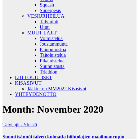
Squash
Superpesis
VESIURHEILUA
Talviuinti
Uinti
MUUT LAJIT
Voimistelua
Jousiammunta
Painonnostoa
Taitoluistelua
Pikaluistelua
Suunnistusta
Triathlon
LIITTOUUTISET
KISASIVUT
Jääkiekon MM2022 Kisasivut
YHTEYDENOTTO
Month:
November 2020
Talvilajit - Yleistä
Suomi isännöi talven kolmatta hiihtolajien maailmancupin