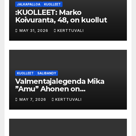
JALKAPALLOA
KUOLLEET
:KUOLLEET: Marko
Koivuranta, 48, on kuollut
MAY 31, 2026
KERTTUVALI
KUOLLEET
SALIBANDY
Valmentajalegenda Mika
”Amu” Ahonen on
menehtynyt
MAY 7, 2026
KERTTUVALI