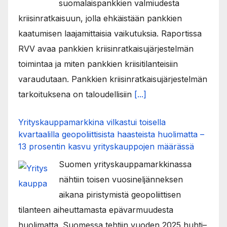
suomalaispankkien valmiudesta
kriisinratkaisuun, jolla ehkäistään pankkien
kaatumisen laajamittaisia vaikutuksia. Raportissa
RVV avaa pankkien kriisinratkaisujärjestelmän
toimintaa ja miten pankkien kriisitilanteisiin
varaudutaan. Pankkien kriisinratkaisujärjestelmän
tarkoituksena on taloudellisiin
[...]
Yrityskauppamarkkina vilkastui toisella
kvartaalilla geopoliittisista haasteista huolimatta –
13 prosentin kasvu yrityskauppojen määrässä
Suomen yrityskauppamarkkinassa
nähtiin toisen vuosineljänneksen
aikana piristymistä geopoliittisen
tilanteen aiheuttamasta epävarmuudesta
huolimatta. Suomessa tehtiin vuoden 2025 huhti–