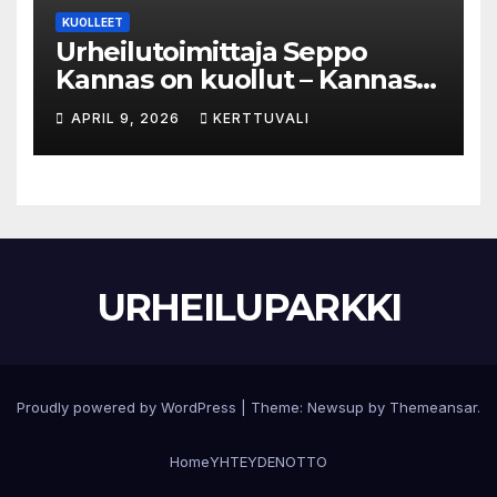
KUOLLEET
Urheilutoimittaja Seppo
Kannas on kuollut – Kannas
oli kuollessaan 92-vuotias
APRIL 9, 2026
KERTTUVALI
URHEILUPARKKI
Proudly powered by WordPress
|
Theme:
Newsup
by
Themeansar
.
Home
YHTEYDENOTTO