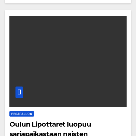
PESÄPALLOA
Oulun Lipottaret luopuu
sarjapaikastaan naisten