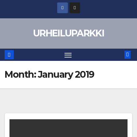
Skip
to
content
URHEILUPARKKI
Month:
January 2019