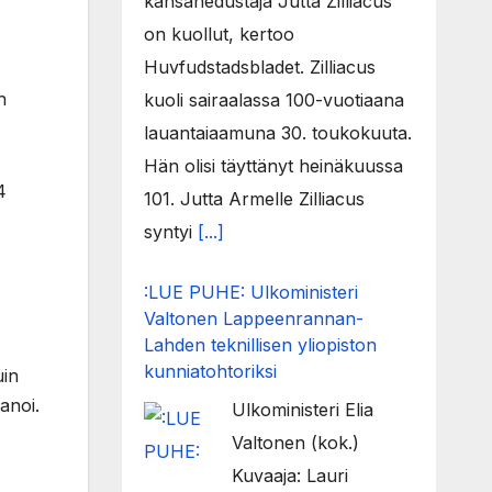
kansanedustaja Jutta Zilliacus
on kuollut, kertoo
Huvfudstadsbladet. Zilliacus
n
kuoli sairaalassa 100-vuotiaana
lauantaiaamuna 30. toukokuuta.
Hän olisi täyttänyt heinäkuussa
4
101. Jutta Armelle Zilliacus
syntyi
[...]
:LUE PUHE: Ulkoministeri
Valtonen Lappeenrannan-
Lahden teknillisen yliopiston
kunniatohtoriksi
uin
sanoi.
Ulkoministeri Elia
Valtonen (kok.)
Kuvaaja: Lauri