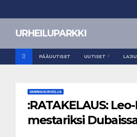
Skip
to
content
URHEILUPARKKI
PÄÄUUTISET
UUTISET
LAJI
VAMMAISURHEILUA
:RATAKELAUS: Leo-P
mestariksi Dubaiss