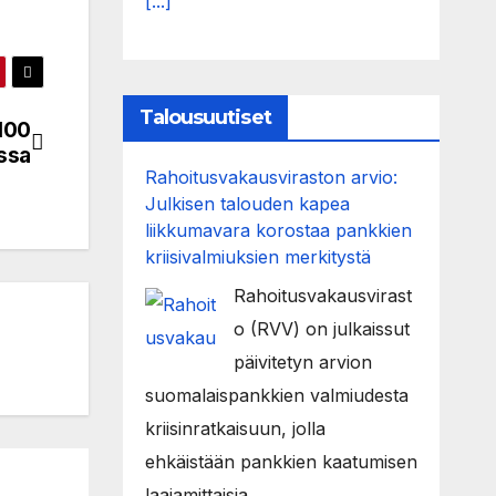
[...]
Talousuutiset
100
ssa
Rahoitusvakausviraston arvio:
Julkisen talouden kapea
liikkumavara korostaa pankkien
kriisivalmiuksien merkitystä
Rahoitusvakausvirast
o (RVV) on julkaissut
päivitetyn arvion
suomalaispankkien valmiudesta
kriisinratkaisuun, jolla
ehkäistään pankkien kaatumisen
laajamittaisia