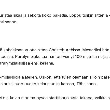
ristaa liikaa ja sekoita koko pakettia. Loppu tulikin sitten ai
hti sanoo.
sä kahdeksan vuotta sitten Christchurchissa. Mestariksi hän
oossa. Paralympiakultaa hän on vienyt 100 metriltä neljästi
ralympialaisissa ensi kesänä.
mpiakisoja ajatellen. Uskon, että tulen olemaan silloin par
sinuksi tuon uuden kelaustuolin kanssa, Tähti sanoi.
a ei ole kovin montaa hyvää starttiharjoitusta takana, vaikka s