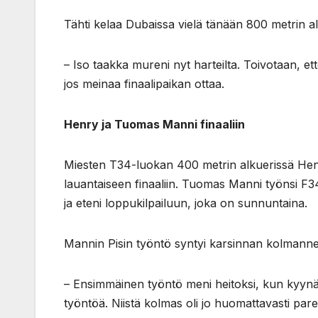
Tähti kelaa Dubaissa vielä tänään 800 metrin al
– Iso taakka mureni nyt harteilta. Toivotaan, ett
jos meinaa finaalipaikan ottaa.
Henry ja Tuomas Manni finaaliin
Miesten T34-luokan 400 metrin alkuerissä Henry
lauantaiseen finaaliin. Tuomas Manni työnsi F3
ja eteni loppukilpailuun, joka on sunnuntaina.
Mannin Pisin työntö syntyi karsinnan kolmannel
– Ensimmäinen työntö meni heitoksi, kun kyynä
työntöä. Niistä kolmas oli jo huomattavasti p