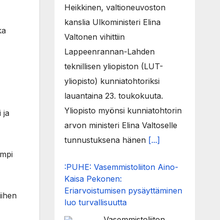
Heikkinen, valtioneuvoston
kanslia Ulkoministeri Elina
ka
Valtonen vihittiin
Lappeenrannan-Lahden
teknillisen yliopiston (LUT-
yliopisto) kunniatohtoriksi
lauantaina 23. toukokuuta.
Yliopisto myönsi kunniatohtorin
 ja
arvon ministeri Elina Valtoselle
tunnustuksena hänen
[...]
empi
:PUHE: Vasemmistoliiton Aino-
Kaisa Pekonen:
Eriarvoistumisen pysäyttäminen
iihen
luo turvallisuutta
Vasemmistoliiton