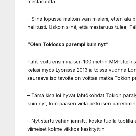
mestaruutta.
– Siinä lopussa maltoin vain mieleni, etten ala pu
hallitusti. Uskoin siinä, että mestaruus tulee, Tä
“Olen Tokiossa parempi kuin nyt”
Tähti voitti ensimmäisen 100 metrin MM-tittelin
kelasi myös Lyonissa 2013 ja toissa vuonna Lont
seuraava iso tavoite on voittaa matka Tokion pa
– Tämä kisa loi hyvät lähtökohdat Tokion paraly
kuin nyt, kun pääsen vielä pikkuisen paremmin 
– Nyt startti vähän jännitti, koska tuolla tuolill
viimeiset kolme viikkoa keskityttiin.