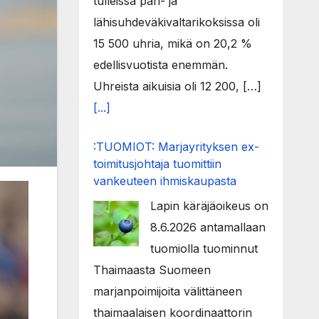
tulleissa pari- ja
lähisuhdeväkivaltarikoksissa oli
15 500 uhria, mikä on 20,2 %
edellisvuotista enemmän.
Uhreista aikuisia oli 12 200, […]
[...]
:TUOMIOT: Marjayrityksen ex-
toimitusjohtaja tuomittiin
vankeuteen ihmiskaupasta
Lapin käräjäoikeus on
8.6.2026 antamallaan
tuomiolla tuominnut
Thaimaasta Suomeen
marjanpoimijoita välittäneen
thaimaalaisen koordinaattorin