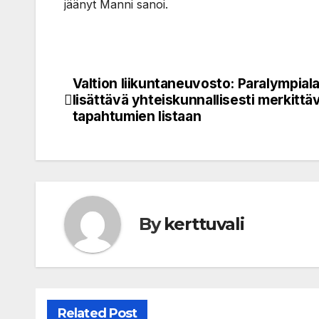
jäänyt Manni sanoi.
Valtion liikuntaneuvosto: Paralympiala
Post
lisättävä yhteiskunnallisesti merkittä
navigation
tapahtumien listaan
By
kerttuvali
Related Post