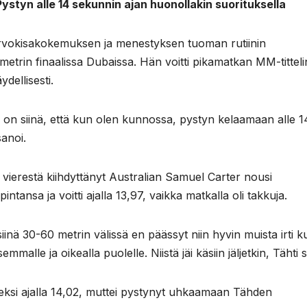
Pystyn alle 14 sekunnin ajan huonollakin suorituksella
arvokisakokemuksen ja menestyksen tuoman rutiinin
trin finaalissa Dubaissa. Hän voitti pikamatkan MM-titteli
ydellisesti.
 on siinä, että kun olen kunnossa, pystyn kelaamaan alle 1
sanoi.
 vierestä kiihdyttänyt Australian Samuel Carter nousi
pintansa ja voitti ajalla 13,97, vaikka matkalla oli takkuja.
inä 30-60 metrin välissä en päässyt niin hyvin muista irti k
malle ja oikealla puolelle. Niistä jäi käsiin jäljetkin, Tähti 
seksi ajalla 14,02, muttei pystynyt uhkaamaan Tähden