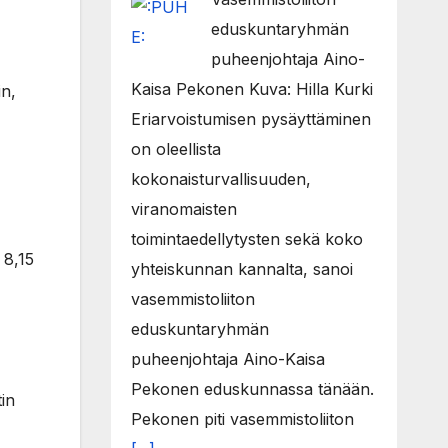
eduskuntaryhmän
puheenjohtaja Aino-
Kaisa Pekonen Kuva: Hilla Kurki
in,
Eriarvoistumisen pysäyttäminen
on oleellista
kokonaisturvallisuuden,
viranomaisten
toimintaedellytysten sekä koko
 8,15
yhteiskunnan kannalta, sanoi
vasemmistoliiton
eduskuntaryhmän
puheenjohtaja Aino-Kaisa
Pekonen eduskunnassa tänään.
in
Pekonen piti vasemmistoliiton