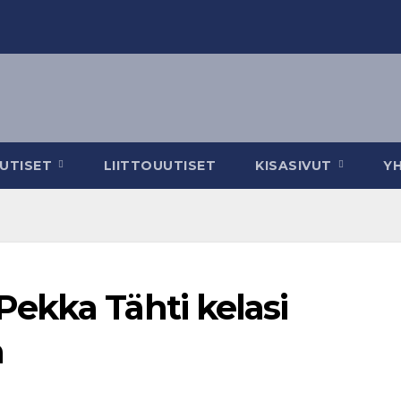
UUTISET
LIITTOUUTISET
KISASIVUT
Y
ekka Tähti kelasi
a