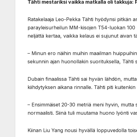
Tähti mestariksi vaikka matkalla oli takkuja: 
Ratakelaaja Leo-Pekka Tähti hyödynsi pitkän 
parayleisurheilun MM-kisojen T54-luokan 100 me
neljättä kertaa, vaikka kelaus ei sujunut aivan tä
– Minun ero näihin muihin maailman huippuihin
sekunnin ajan huonollakin suorituksella, Tähti 
Dubain finaalissa Tähti sai hyvän lähdön, mutta
kiihdytyksen aikana rinnalle. Tähti piti kuitenkin 
– Ensimmäiset 20-30 metriä meni hyvin, mutta si
normaalisti. Siinä tuli muutama huono lyönti vasem
Kiinan Liu Yang nousi hyvällä loppuvedolla toi