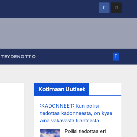
HTEYDENOTTO
Kotimaan Uutiset
:KADONNEET: Kun poliisi
tiedottaa kadonneesta, on kyse
aina vakavasta tilanteesta
Poliisi tiedottaa eri