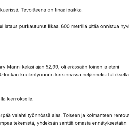
kuerissä. Tavoitteena on finaalipaikka.
ei lataus purkautunut liikaa. 800 metrillä pitää onnistua hyv
 Manni kelasi ajan 52,99, oli erässään toinen ja eteni
4-luokan kuulantyönnön karsinnassa neljänneksi tuloksella
la kierroksella.
rpää valahti työnnössä alas. Toiseen ja kolmanteen rentout
arempaa tekemistä, yhdeksän senttiä omasta ennätyksestään