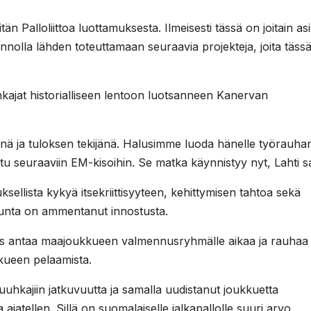
n Palloliittoa luottamuksesta. Ilmeisesti tässä on joitain asi
Innolla lähden toteuttamaan seuraavia projekteja, joita täss
kajat historialliseen lentoon luotsanneen Kanervan
änä ja tuloksen tekijänä. Halusimme luoda hänelle työrauha
ttu seuraaviin EM-kisoihin. Se matka käynnistyy nyt, Lahti 
llista kykyä itsekriittisyyteen, kehittymisen tahtoa sekä
unta on ammentanut innostusta.
s antaa maajoukkueen valmennusryhmälle aikaa ja rauhaa
ukkueen pelaamista.
uhkajiin jatkuvuutta ja samalla uudistanut joukkuetta
ta ajatellen. Sillä on suomalaiselle jalkapallolle suuri arvo,