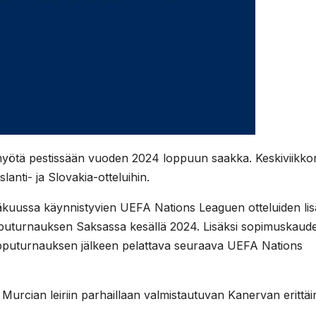
yötä pestissään vuoden 2024 loppuun saakka. Keskiviikko
lanti- ja Slovakia-otteluihin.
uussa käynnistyvien UEFA Nations Leaguen otteluiden lis
puturnauksen Saksassa kesällä 2024. Lisäksi sopimuskaude
puturnauksen jälkeen pelattava seuraava UEFA Nations
Murcian leiriin parhaillaan valmistautuvan Kanervan erittäi