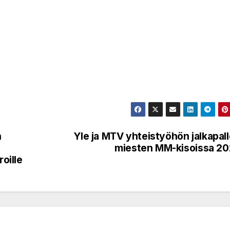
n
Yle ja MTV yhteistyöhön jalkapal
miesten MM-kisoissa 2
roille