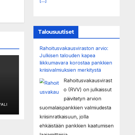
[...]
Talousuutiset
Rahoitusvakausviraston arvio:
Julkisen talouden kapea
liikkumavara korostaa pankkien
kriisivalmiuksien merkitystä
Rahoitusvakausvirast
o (RVV) on julkaissut
päivitetyn arvion
ALI
suomalaispankkien valmiudesta
kriisinratkaisuun, jolla
n on
ehkäistään pankkien kaatumisen
laajamittaisia