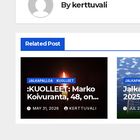
By
kerttuvali
Related Post
JALKAPALLOA
KUOLLEET
JALKAP
:KUOLLEET: Marko
Jalk
Koivuranta, 48, on
2025 
kuollut
milj
MAY 31, 2026
KERTTUVALI
JUL 2
suom
kana