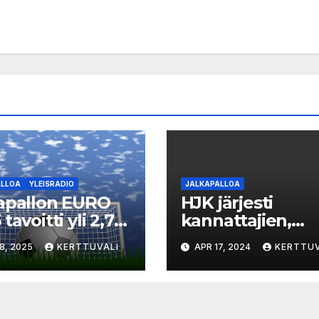
ALLOA
YLEISRADIO
JALKAPALLOA
apallon EURO
HJK järjesti
tavoitti yli 2,7
kannattajien,
oonaa
poliisin ja
8, 2025
KERTTUVALI
APR 17, 2024
KERTTUV
alaista Ylen
turvapalvelun
villa
tapaamisen –
“HJK:n otteluihi
aina turvallista