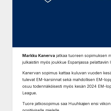
Markku Kanerva
jatkaa tuoreen sopimuksen m
julkaistiin myös joukkue Espanjassa pelattaviin Is
Kanervan sopimus kattaa kuluvan vuoden kesäk
tulevat EM-karsinnat sekä mahdollisen EM-lop
osuu todennäköisesti myös kesän 2024 EM-lop
League.
Tuore jatkosopimus saa Huuhkajien ensi viikon 
positiiviselle mielelle.