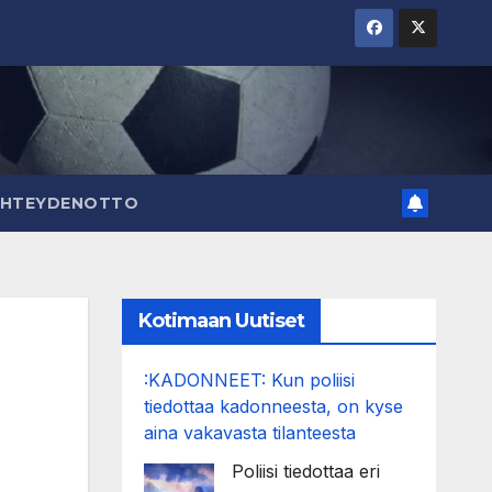
YHTEYDENOTTO
Kotimaan Uutiset
:KADONNEET: Kun poliisi
tiedottaa kadonneesta, on kyse
aina vakavasta tilanteesta
Poliisi tiedottaa eri