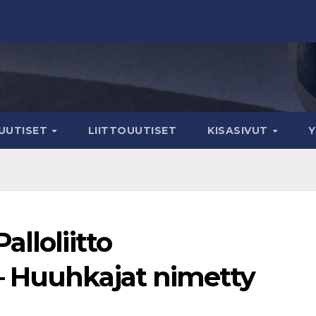
IUUTISET
LIITTOUUTISET
KISASIVUT
lloliitto
– Huuhkajat nimetty