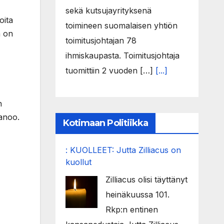
sekä kutsujayrityksenä
oita
toimineen suomalaisen yhtiön
ä on
toimitusjohtajan 78
ihmiskaupasta. Toimitusjohtaja
tuomittiin 2 vuoden […]
[...]
n
sanoo.
Kotimaan Politiikka
: KUOLLEET: Jutta Zilliacus on
kuollut
Zilliacus olisi täyttänyt
heinäkuussa 101.
Rkp:n entinen