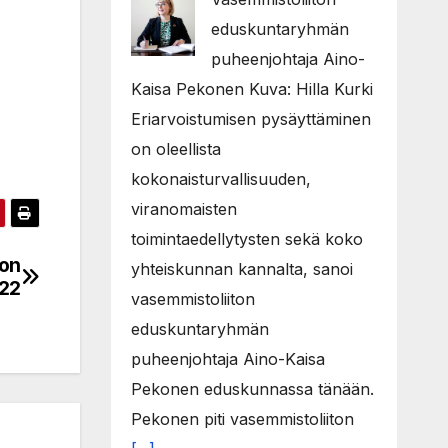
eduskuntaryhmän
puheenjohtaja Aino-
Kaisa Pekonen Kuva: Hilla Kurki
Eriarvoistumisen pysäyttäminen
on oleellista
kokonaisturvallisuuden,
viranomaisten
toimintaedellytysten sekä koko
lon
yhteiskunnan kannalta, sanoi
022
vasemmistoliiton
eduskuntaryhmän
puheenjohtaja Aino-Kaisa
Pekonen eduskunnassa tänään.
Pekonen piti vasemmistoliiton