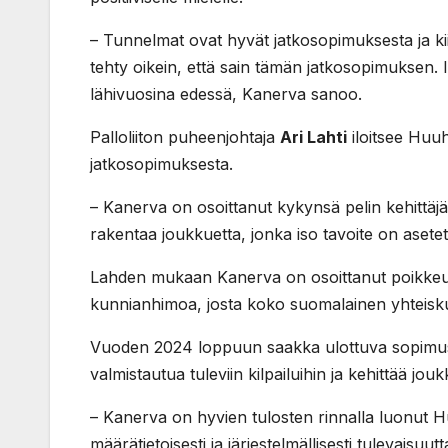
– Tunnelmat ovat hyvät jatkosopimuksesta ja kiitä
tehty oikein, että sain tämän jatkosopimuksen. 
lähivuosina edessä, Kanerva sanoo.
Palloliiton puheenjohtaja
Ari Lahti
iloitsee Huuh
jatkosopimuksesta.
– Kanerva on osoittanut kykynsä pelin kehittäj
rakentaa joukkuetta, jonka iso tavoite on asete
Lahden mukaan Kanerva on osoittanut poikkeukse
kunnianhimoa, josta koko suomalainen yhteisk
Vuoden 2024 loppuun saakka ulottuva sopimu
valmistautua tuleviin kilpailuihin ja kehittää jo
– Kanerva on hyvien tulosten rinnalla luonut Hu
määrätietoisesti ja järjestelmällisesti tulevaisuut