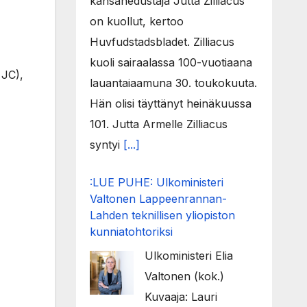
kansanedustaja Jutta Zilliacus
on kuollut, kertoo
Huvfudstadsbladet. Zilliacus
kuoli sairaalassa 100-vuotiaana
JC),
lauantaiaamuna 30. toukokuuta.
Hän olisi täyttänyt heinäkuussa
101. Jutta Armelle Zilliacus
syntyi
[...]
:LUE PUHE: Ulkoministeri
Valtonen Lappeenrannan-
Lahden teknillisen yliopiston
kunniatohtoriksi
Ulkoministeri Elia
Valtonen (kok.)
Kuvaaja: Lauri