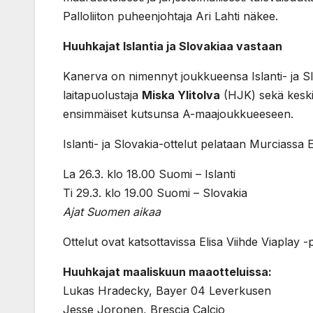
Palloliiton puheenjohtaja Ari Lahti näkee.
Huuhkajat Islantia ja Slovakiaa vastaan
Kanerva on nimennyt joukkueensa Islanti- ja Sl
laitapuolustaja
Miska Ylitolva
(HJK) sekä keski
ensimmäiset kutsunsa A-maajoukkueeseen.
Islanti- ja Slovakia-ottelut pelataan Murciassa
La 26.3. klo 18.00 Suomi – Islanti
Ti 29.3. klo 19.00 Suomi – Slovakia
Ajat Suomen aikaa
Ottelut ovat katsottavissa Elisa Viihde Viaplay
Huuhkajat maaliskuun maaotteluissa:
Lukas Hradecky, Bayer 04 Leverkusen
Jesse Joronen, Brescia Calcio