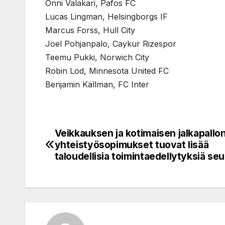
Onni Valakari, Pafos FC
Lucas Lingman, Helsingborgs IF
Marcus Forss, Hull City
Joel Pohjanpalo, Caykur Rizespor
Teemu Pukki, Norwich City
Robin Lod, Minnesota United FC
Benjamin Källman, FC Inter
Veikkauksen ja kotimaisen jalkapallo
Post
yhteistyösopimukset tuovat lisää
navigation
taloudellisia toimintaedellytyksiä seu