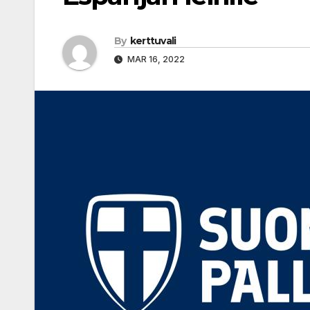
By
kerttuvali
MAR 16, 2022