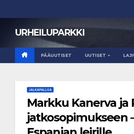
Skip
to
content
URHEILUPARKKI
PÄÄUUTISET
UUTISET
LAJ
JALKAPALLOA
Markku Kanerva ja Pa
jatkosopimukseen 
Espanjan leirille