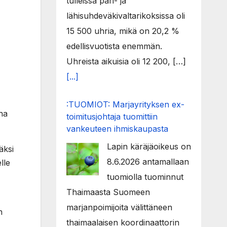
tulleissa pari- ja
lähisuhdeväkivaltarikoksissa oli
15 500 uhria, mikä on 20,2 %
edellisvuotista enemmän.
Uhreista aikuisia oli 12 200, […]
[...]
:TUOMIOT: Marjayrityksen ex-
na
toimitusjohtaja tuomittiin
vankeuteen ihmiskaupasta
Lapin käräjäoikeus on
äksi
8.6.2026 antamallaan
lle
tuomiolla tuominnut
Thaimaasta Suomeen
marjanpoimijoita välittäneen
n
thaimaalaisen koordinaattorin