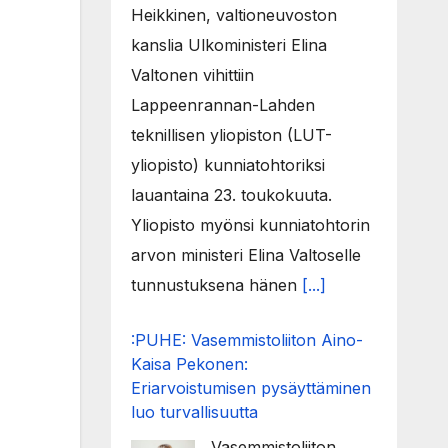
Heikkinen, valtioneuvoston
kanslia Ulkoministeri Elina
Valtonen vihittiin
Lappeenrannan-Lahden
teknillisen yliopiston (LUT-
yliopisto) kunniatohtoriksi
lauantaina 23. toukokuuta.
Yliopisto myönsi kunniatohtorin
arvon ministeri Elina Valtoselle
tunnustuksena hänen
[...]
:PUHE: Vasemmistoliiton Aino-
Kaisa Pekonen:
Eriarvoistumisen pysäyttäminen
luo turvallisuutta
Vasemmistoliiton