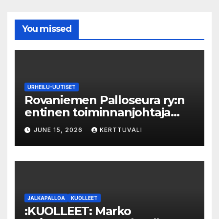
You missed
URHEILU-UUTISET
Rovaniemen Palloseura ry:n
entinen toiminnanjohtaja
tuo­mit­tiin neljän kuu­kau­den
JUNE 15, 2026
KERTTUVALI
eh­dol­li­seen van­keu­teen ka­
val­luk­ses­ta – syyte mak­su­vä­li­
ne­pe­tok­ses­ta hy­lät­tiin
JALKAPALLOA
KUOLLEET
:KUOLLEET: Marko