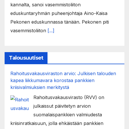
kannalta, sanoi vasemmistoliiton
eduskuntaryhmän puheenjohtaja Aino-Kaisa
Pekonen eduskunnassa tänään. Pekonen piti
vasemmistoliiton
[...]
Talousuutiset
Rahoitusvakausviraston arvio: Julkisen talouden
kapea liikkumavara korostaa pankkien
kriisivalmiuksien merkitystä
Rahoitusvakausvirasto (RVV) on
julkaissut päivitetyn arvion
suomalaispankkien valmiudesta
kriisinratkaisuun, jolla ehkäistään pankkien