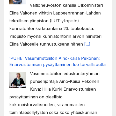
valtioneuvoston kanslia Ulkoministeri
Elina Valtonen vihittiin Lappeenrannan-Lahden
teknillisen yliopiston (LUT-yliopisto)
kunniatohtoriksi lauantaina 23. toukokuuta.
Yliopisto myönsi kunniatohtorin arvon ministeri
Elina Valtoselle tunnustuksena hänen
[...]
:PUHE: Vasemmistoliiton Aino-Kaisa Pekonen:
Eriarvoistumisen pysäyttäminen luo turvallisuutta
Vasemmistoliiton eduskuntaryhmän
puheenjohtaja Aino-Kaisa Pekonen
Kuva: Hilla Kurki Eriarvoistumisen
pysäyttäminen on oleellista
kokonaisturvallisuuden, viranomaisten
toimintaedellytysten sekä koko yhteiskunnan