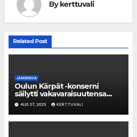
By
kerttuvali
Related Post
JÄÄKIEKKOA
Oulun Kärpät -konserni
säilytti vakavaraisuutensa
vaikeallakin kaudella
AUG 27, 2025
KERTTUVALI