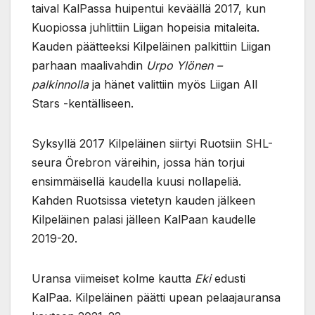
taival KalPassa huipentui keväällä 2017, kun
Kuopiossa juhlittiin Liigan hopeisia mitaleita.
Kauden päätteeksi Kilpeläinen palkittiin Liigan
parhaan maalivahdin
Urpo Ylönen –
palkinnolla
ja hänet valittiin myös Liigan All
Stars -kentälliseen.
Syksyllä 2017 Kilpeläinen siirtyi Ruotsiin SHL-
seura Örebron väreihin, jossa hän torjui
ensimmäisellä kaudella kuusi nollapeliä.
Kahden Ruotsissa vietetyn kauden jälkeen
Kilpeläinen palasi jälleen KalPaan kaudelle
2019-20.
Uransa viimeiset kolme kautta
Eki
edusti
KalPaa. Kilpeläinen päätti upean pelaajauransa