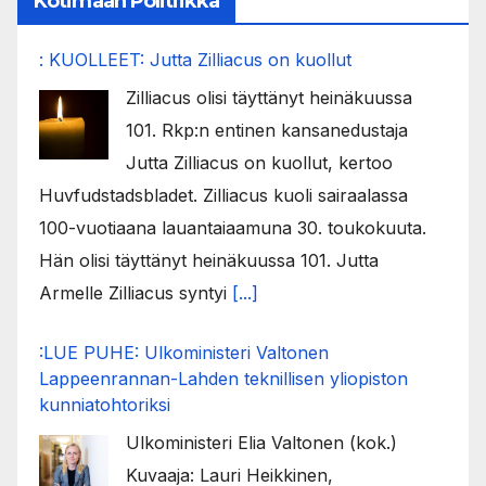
Kotimaan Politiikka
: KUOLLEET: Jutta Zilliacus on kuollut
Zilliacus olisi täyttänyt heinäkuussa
101. Rkp:n entinen kansanedustaja
Jutta Zilliacus on kuollut, kertoo
Huvfudstadsbladet. Zilliacus kuoli sairaalassa
100-vuotiaana lauantaiaamuna 30. toukokuuta.
Hän olisi täyttänyt heinäkuussa 101. Jutta
Armelle Zilliacus syntyi
[...]
:LUE PUHE: Ulkoministeri Valtonen
Lappeenrannan-Lahden teknillisen yliopiston
kunniatohtoriksi
Ulkoministeri Elia Valtonen (kok.)
Kuvaaja: Lauri Heikkinen,