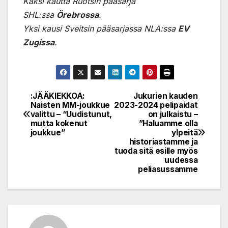
Kaksi kautta Ruotsin pääsarja
SHL:ssa
Örebrossa
.
Yksi kausi Sveitsin pääsarjassa NLA:ssa
EV
Zugissa
.
:JÄÄKIEKKOA:
Jukurien kauden
Post
Naisten MM-joukkue
2023-2024 pelipaidat
valittu – “Uudistunut,
on julkaistu –
navigation
mutta kokenut
”Haluamme olla
joukkue”
ylpeitä
historiastamme ja
tuoda sitä esille myös
uudessa
peliasussamme