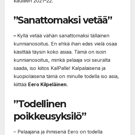
kauteen 2021–22.
”Sanattomaksi vetää”
–
Kyllä vetää vähän sanattomaksi tällainen
kunnianosoitus. En ehkä ihan edes vielä osaa
käsittää täysin koko asiaa. Tämä on isoin
kunnianosoitus, minkä pelaaja voi seuralta
saada, iso kiitos KalPalle! Kalpalaisena ja
kuopiolaisena tämä on minulle todella iso asia,
kiittää
Eero Kilpeläinen
.
”Todellinen
poikkeusyksilö”
– Pelaajana ja ihmisenä Eero on todella