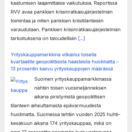
kaatumisen laajamittaisia vaikutuksia. Raportissa
RVV avaa pankkien kriisinratkaisujärjestelmän
toimintaa ja miten pankkien kriisitilanteisiin
varaudutaan. Pankkien kriisinratkaisujärjestelmän
tarkoituksena on taloudellisiin
[...]
Yrityskauppamarkkina vilkastui toisella
kvartaalilla geopoliittisista haasteista huolimatta –
13 prosentin kasvu yrityskauppojen määrässä
Suomen yrityskauppamarkkinassa
nähtiin toisen vuosineljänneksen
aikana piristymistä geopoliittisen
tilanteen aiheuttamasta epävarmuudesta
huolimatta. Suomessa tehtiin vuoden 2025 huhti–
kesäkuun aikana 174 yrityskauppaa, mikä on
noin 13 prosenttia enemmän kuin vastaavana