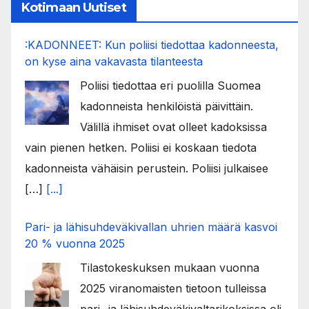
Kotimaan Uutiset
:KADONNEET: Kun poliisi tiedottaa kadonneesta,
on kyse aina vakavasta tilanteesta
Poliisi tiedottaa eri puolilla Suomea
kadonneista henkilöistä päivittäin.
Välillä ihmiset ovat olleet kadoksissa
vain pienen hetken. Poliisi ei koskaan tiedota
kadonneista vähäisin perustein. Poliisi julkaisee
[…]
[...]
Pari- ja lähisuhdeväkivallan uhrien määrä kasvoi
20 % vuonna 2025
Tilastokeskuksen mukaan vuonna
2025 viranomaisten tietoon tulleissa
pari- ja lähisuhdeväkivaltarikoksissa oli