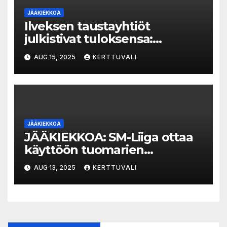
JÄÄKIEKKOA
Ilveksen taustayhtiöt
julkistivat tuloksensa:
jääkiekossa tappiota,
AUG 15, 2025
KERTTUVALI
jalkapallossa voittoa
JÄÄKIEKKOA
JÄÄKIEKKOA: SM-Liiga ottaa
käyttöön tuomarien
hallikuulutukset otteluissa –
AUG 13, 2025
KERTTUVALI
järjestelmää testataan
harjoituskaudella