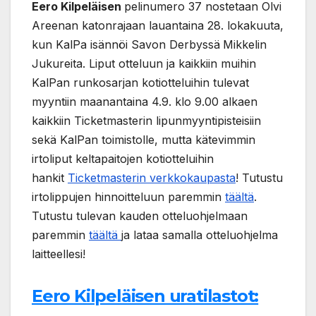
Eero Kilpeläisen
pelinumero 37 nostetaan Olvi
Areenan katonrajaan lauantaina 28. lokakuuta,
kun KalPa isännöi Savon Derbyssä
Mikkelin
Jukureita. Liput otteluun ja kaikkiin muihin
KalPan runkosarjan kotiotteluihin tulevat
myyntiin maanantaina 4.9. klo 9.00 alkaen
kaikkiin Ticketmasterin lipunmyyntipisteisiin
sekä KalPan toimistolle, mutta kätevimmin
irtoliput keltapaitojen kotiotteluihin
hankit
Ticketmasterin verkkokaupasta
! Tutustu
irtolippujen hinnoitteluun paremmin
täältä
.
Tutustu tulevan kauden otteluohjelmaan
paremmin
täältä
ja lataa samalla otteluohjelma
laitteellesi!
Eero Kilpeläisen uratilastot: