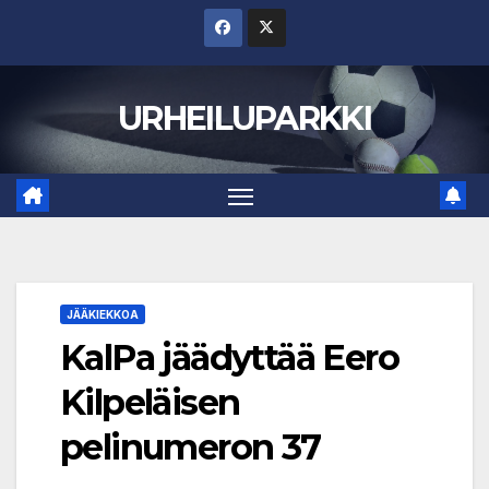
Skip
to
content
URHEILUPARKKI
JÄÄKIEKKOA
KalPa jäädyttää Eero
Kilpeläisen
pelinumeron 37