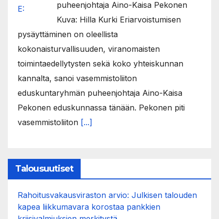
puheenjohtaja Aino-Kaisa Pekonen
Kuva: Hilla Kurki Eriarvoistumisen
pysäyttäminen on oleellista
kokonaisturvallisuuden, viranomaisten
toimintaedellytysten sekä koko yhteiskunnan
kannalta, sanoi vasemmistoliiton
eduskuntaryhmän puheenjohtaja Aino-Kaisa
Pekonen eduskunnassa tänään. Pekonen piti
vasemmistoliiton
[...]
Talousuutiset
Rahoitusvakausviraston arvio: Julkisen talouden
kapea liikkumavara korostaa pankkien
kriisivalmiuksien merkitystä