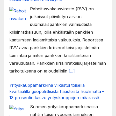
Rahoitusvakausvirasto (RVV) on
julkaissut päivitetyn arvion
suomalaispankkien valmiudesta
kriisinratkaisuun, jolla ehkäistään pankkien
kaatumisen laajamittaisia vaikutuksia. Raportissa
RVV avaa pankkien kriisinratkaisujärjestelmän
toimintaa ja miten pankkien kriisitilanteisiin
varaudutaan. Pankkien kriisinratkaisujärjestelmän
tarkoituksena on taloudellisiin
[...]
Yrityskauppamarkkina vilkastui toisella
kvartaalilla geopoliittisista haasteista huolimatta –
13 prosentin kasvu yrityskauppojen määrässä
Suomen yrityskauppamarkkinassa
nähtiin toisen vuosineljänneksen