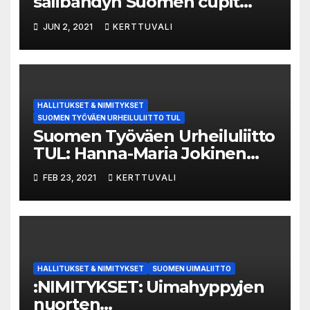
salibandyn Suomen cupit
Ylelle
JUN 2, 2021
KERTTUVALI
HALLITUKSET & NIMITYKSET
SUOMEN TYÖVÄEN URHEILULIITTO TUL
Suomen Työväen Urheiluliitto
TUL: Hanna-Maria Jokinen
uudeksi viestintäpäälliköksi
FEB 23, 2021
KERTTUVALI
HALLITUKSET & NIMITYKSET
SUOMEN UIMALIITTO
:NIMITYKSET: Uimahyppyjen
nuorten