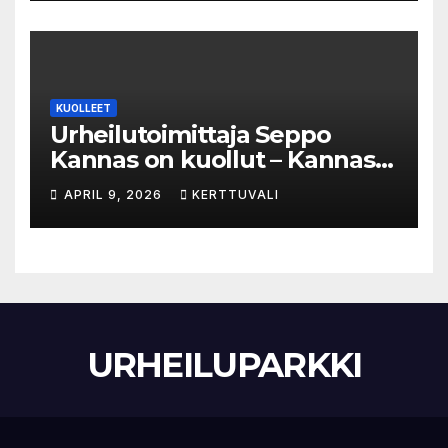
KUOLLEET
Urheilutoimittaja Seppo
Kannas on kuollut – Kannas
oli kuollessaan 92-vuotias
APRIL 9, 2026
KERTTUVALI
URHEILUPARKKI