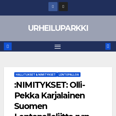
Skip
to
content
URHEILUPARKKI
HALLITUKSET & NIMITYKSET
LENTOPALLOA
:NIMITYKSET: Olli-
Pekka Karjalainen
Suomen