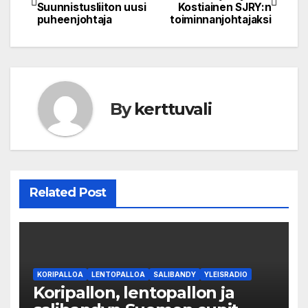
Suunnistusliiton uusi
Kostiainen SJRY:n
navigation
puheenjohtaja
toiminnanjohtajaksi
By
kerttuvali
Related Post
KORIPALLOA
LENTOPALLOA
SALIBANDY
YLEISRADIO
Koripallon, lentopallon ja