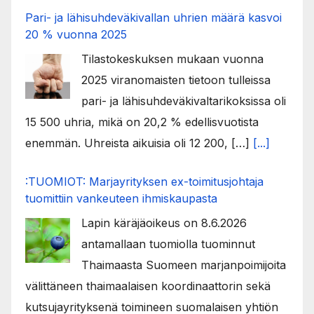
Pari- ja lähisuhdeväkivallan uhrien määrä kasvoi
20 % vuonna 2025
Tilastokeskuksen mukaan vuonna
2025 viranomaisten tietoon tulleissa
pari- ja lähisuhdeväkivaltarikoksissa oli
15 500 uhria, mikä on 20,2 % edellisvuotista
enemmän. Uhreista aikuisia oli 12 200, […]
[...]
:TUOMIOT: Marjayrityksen ex-toimitusjohtaja
tuomittiin vankeuteen ihmiskaupasta
Lapin käräjäoikeus on 8.6.2026
antamallaan tuomiolla tuominnut
Thaimaasta Suomeen marjanpoimijoita
välittäneen thaimaalaisen koordinaattorin sekä
kutsujayrityksenä toimineen suomalaisen yhtiön