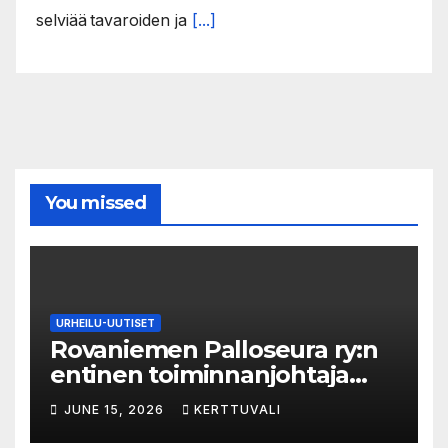
selviää tavaroiden ja
[...]
You missed
URHEILU-UUTISET
Rovaniemen Palloseura ry:n
entinen toiminnanjohtaja
tuo­mit­tiin neljän kuu­kau­den
JUNE 15, 2026
KERTTUVALI
eh­dol­li­seen van­keu­teen ka­