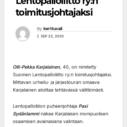
Lentopalloliitto ry:n
toimitusjohtajaksi
By
kerttuvali
SEP 23, 2020
Olli-Pekka Karjalainen
, 40, on nimitetty
Suomen Lentopalloliitto ry:n toimitusjohtajaksi.
Mittavan urheilu- ja järjestöuran omaava
Karjalainen aloittaa tehtävässä välittömästi.
Lentopalloliiton puheenjohtaja
Pasi
Sydänlammi
näkee Karjalaisen monipuolisen
osaamisen avainasiana valintaan.