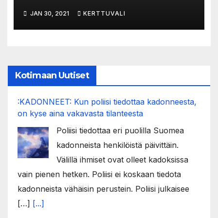
olympiavalmentajaksi Salla
JAN 30, 2021
KERTTUVALI
Sofieva
Kotimaan Uutiset
:KADONNEET: Kun poliisi tiedottaa kadonneesta,
on kyse aina vakavasta tilanteesta
Poliisi tiedottaa eri puolilla Suomea
kadonneista henkilöistä päivittäin.
Välillä ihmiset ovat olleet kadoksissa
vain pienen hetken. Poliisi ei koskaan tiedota
kadonneista vähäisin perustein. Poliisi julkaisee
[…]
[...]