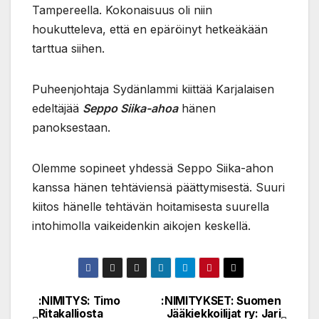
Tampereella. Kokonaisuus oli niin
houkutteleva, että en epäröinyt hetkeäkään
tarttua siihen.
Puheenjohtaja Sydänlammi kiittää Karjalaisen
edeltäjää
Seppo Siika-ahoa
hänen
panoksestaan.
Olemme sopineet yhdessä Seppo Siika-ahon
kanssa hänen tehtäviensä päättymisestä. Suuri
kiitos hänelle tehtävän hoitamisesta suurella
intohimolla vaikeidenkin aikojen keskellä.
:NIMITYS: Timo
:NIMITYKSET: Suomen
Post
Ritakalliosta
Jääkiekkoilijat ry: Jari