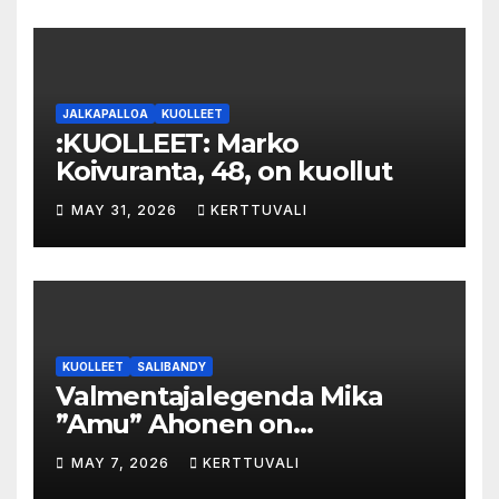
val­luk­ses­ta – syyte mak­su­vä­li­
ne­pe­tok­ses­ta hy­lät­tiin
JALKAPALLOA
KUOLLEET
:KUOLLEET: Marko
Koivuranta, 48, on kuollut
MAY 31, 2026
KERTTUVALI
KUOLLEET
SALIBANDY
Valmentajalegenda Mika
”Amu” Ahonen on
menehtynyt
MAY 7, 2026
KERTTUVALI