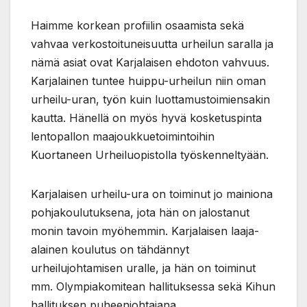
Haimme korkean profiilin osaamista sekä
vahvaa verkostoituneisuutta urheilun saralla ja
nämä asiat ovat Karjalaisen ehdoton vahvuus.
Karjalainen tuntee huippu-urheilun niin oman
urheilu-uran, työn kuin luottamustoimiensakin
kautta. Hänellä on myös hyvä kosketuspinta
lentopallon maajoukkuetoimintoihin
Kuortaneen Urheiluopistolla työskenneltyään.
Karjalaisen urheilu-ura on toiminut jo mainiona
pohjakoulutuksena, jota hän on jalostanut
monin tavoin myöhemmin. Karjalaisen laaja-
alainen koulutus on tähdännyt
urheilujohtamisen uralle, ja hän on toiminut
mm. Olympiakomitean hallituksessa sekä Kihun
hallituksen puheenjohtajana.